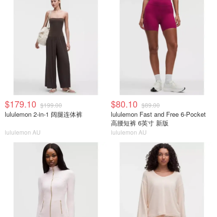
$179.10
$80.10
$199.00
$89.00
lululemon 2-in-1 阔腿连体裤
lululemon Fast and Free 6-Pocket
高腰短裤 6英寸 新版
lululemon AU
lululemon AU