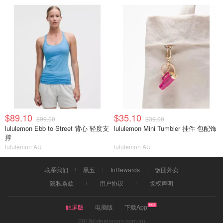
$89.10
$35.10
$99.00
$39.00
lululemon Ebb to Street 背心 轻度支
lululemon Mini Tumbler 挂件 包配饰
撑
lululemon AU
lululemon AU
联系我们
黑五
InRewards
饭团外卖
隐私条款
用户协议
版权声明
触屏版
电脑版
下载App
2019©dealmoon.com.au