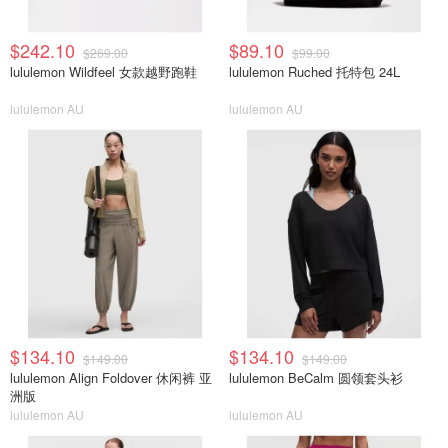
$242.10
$89.10
$269.00
$99.00
lululemon Wildfeel 女款越野跑鞋
lululemon Ruched 托特包 24L
lululemon AU
lululemon AU
$134.10
$134.10
$149.00
$149.00
lululemon Align Foldover 休闲裤 亚
lululemon BeCalm 圆领套头衫
洲版
lululemon AU
lululemon AU