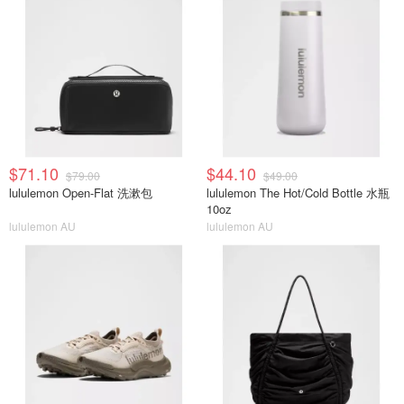
$71.10
$44.10
$79.00
$49.00
lululemon Open-Flat 洗漱包
lululemon The Hot/Cold Bottle 水瓶
10oz
lululemon AU
lululemon AU