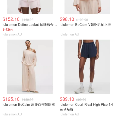
$152.10
$98.10
$169.00
$109.00
lululemon Define Jacket 珍珠粉金拉链
lululemon BeCalm V领喇叭袖上衣
8-12码
lululemon AU
lululemon AU
$125.10
$89.10
$139.00
$99.00
lululemon BeCalm 高腰百褶阔腿裤
lululemon Court Rival High-Rise 3寸
运动短裤
lululemon AU
lululemon AU