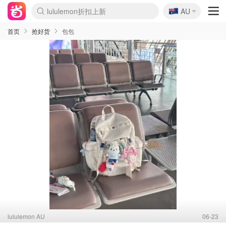
🇦🇺
Sasa美妆护肤3.5折
AU
SSENSE年中2.5折
FreshBeauty好价汇总
Cettire降价+叠9折
WWS Coles超市实拍
viagogo二手票捡漏
Myer折扣汇总
The Outnet奢牌1折起
David Jones 3折起
Flannels大牌1折
Perfumes Club护肤1折
AMIRO面罩$251
Amazon折扣汇总
eToro入金$200送$50
Amazon数码好物
ICONIC本周7.5折
ThedoubleF高奢地板价
Moose Knuckles 6折
EUFY摄像头$98
Selenichast首饰2折
Trip机票酒店促销
YSL送5件彩妆礼
Amazon家居好物
Amazon美妆护肤
雅漾大喷$8
过敏原检测盒$33
科颜氏高保湿面霜$29
SEALIFE海洋馆门票6折
丝塔芙大白罐$16
订阅Newsletter送香薰
Cult Beauty 6.8折
Harrods圣诞日历$525
LN-CC奢牌私促3折
d'Alba空姐喷雾$16
EVE LOM套装£56
Bernardelli独家4折
Adore Beauty 6折起
CT圣诞日历
Mytheresa奢品2.7折
Luxury Escapes 9折
Currentbody美容仪$881
MOON Garden Live
Roborock扫地机$649
Tingo Life水杯$24
Valentino官网5折
CR洗护套装$23
修丽可4件套$159
GANNI官网4.5折
Stylevana韩妆4折
Tessabit高奢8.5折
OGX洗发水$11
Amazon阿德莱德次日达
卡诗8.5折+赠礼
Philips Hue灯具8折
La Mer送8件礼值$529
首页
抢好货
包包
lululemon AU
06-23