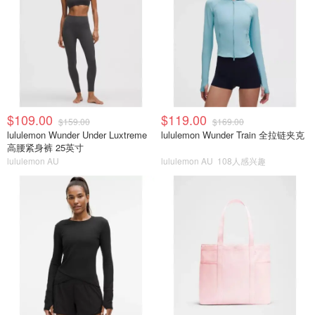
$109.00
$119.00
$159.00
$169.00
lululemon Wunder Under Luxtreme
lululemon Wunder Train 全拉链夹克
高腰紧身裤 25英寸
lululemon AU
lululemon AU
108人感兴趣