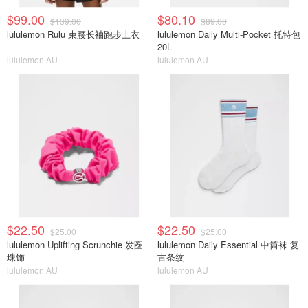
$99.00
$80.10
$139.00
$89.00
lululemon Rulu 束腰长袖跑步上衣
lululemon Daily Multi-Pocket 托特包
20L
lululemon AU
lululemon AU
$22.50
$22.50
$25.00
$25.00
lululemon Uplifting Scrunchie 发圈
lululemon Daily Essential 中筒袜 复
珠饰
古条纹
lululemon AU
lululemon AU