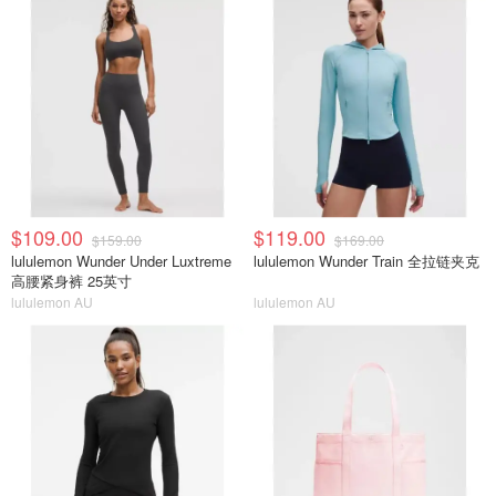
$109.00
$119.00
$159.00
$169.00
lululemon Wunder Under Luxtreme
lululemon Wunder Train 全拉链夹克
高腰紧身裤 25英寸
lululemon AU
lululemon AU