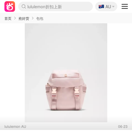
🇦🇺
Sasa美妆护肤3.5折
AU
SSENSE年中3折
FreshBeauty好价汇总
Cettire降价+叠9折
Farfetch折上8折
WWS Coles超市实拍
viagogo二手票捡漏
Myer清仓1折起
The Outnet奢牌1折起
David Jones 3折起
Flannels大牌1折
Perfumes Club护肤1折
AMIRO返校季6.2折
Oweek抽奖送Airpods
Amazon折扣汇总
eToro入金$200送$50
Amazon数码好物
ICONIC本周7.5折
ThedoubleF高奢地板价
Moose Knuckles 6折
丝芙兰5折起
EUFY官网3.7折起
Selenichast首饰2折
Trip机票酒店促销
YSL送5件彩妆礼
Amazon家居好物
BIGBANG巡演开票
David Jones时尚3折
Amazon美妆护肤
雅漾大喷$8
过敏原检测盒$33
伊索独家赠50ml沐浴露
科颜氏清仓3折
SEALIFE海洋馆门票6折
丝塔芙大白罐$16
订阅Newsletter送香薰
Cult Beauty 6.8折
Harrods圣诞日历2.3折
LN-CC奢牌私促3折
d'Alba空姐喷雾$16
EVE LOM套装逆天2折
Bernardelli独家4折
Adore Beauty 6折起
CT圣诞日历
Mytheresa奢品2.7折
Luxury Escapes 9折
Currentbody美容仪9折
MOON Garden Live
ALLSAINTS美衣3折
Roborock扫地机3.7折
Tingo Life水杯$24
Valentino官网5折
CR洗发护发6.3折
修丽可套装7.4折
首页
抢好货
包包
lululemon AU
06-23