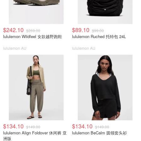
$242.10
$89.10
$269.00
$99.00
lululemon Wildfeel 女款越野跑鞋
lululemon Ruched 托特包 24L
lululemon AU
lululemon AU
$134.10
$134.10
$149.00
$149.00
lululemon Align Foldover 休闲裤 亚
lululemon BeCalm 圆领套头衫
洲版