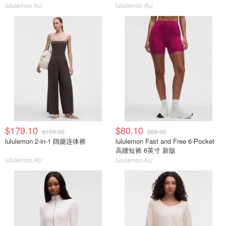
lululemon AU
lululemon AU
$179.10
$80.10
$199.00
$89.00
lululemon 2-in-1 阔腿连体裤
lululemon Fast and Free 6-Pocket
高腰短裤 6英寸 新版
lululemon AU
lululemon AU