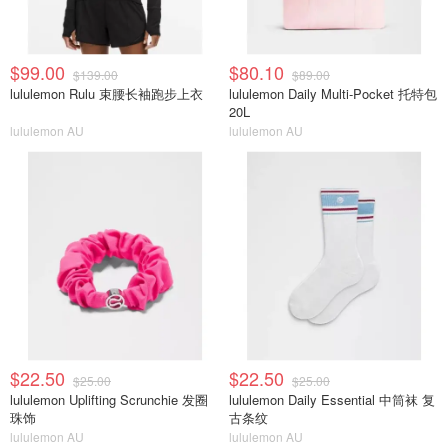
$99.00
$80.10
$139.00
$89.00
lululemon Rulu 束腰长袖跑步上衣
lululemon Daily Multi-Pocket 托特包
20L
lululemon AU
lululemon AU
$22.50
$22.50
$25.00
$25.00
lululemon Uplifting Scrunchie 发圈
lululemon Daily Essential 中筒袜 复
珠饰
古条纹
lululemon AU
lululemon AU