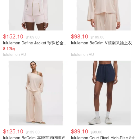
$152.10
$98.10
$169.00
$109.00
lululemon Define Jacket 珍珠粉金拉链
lululemon BeCalm V领喇叭袖上衣
8-12码
lululemon AU
lululemon AU
$125.10
$89.10
$139.00
$99.00
lululemon BeCalm 高腰百褶阔腿裤
lululemon Court Rival High-Rise 3寸