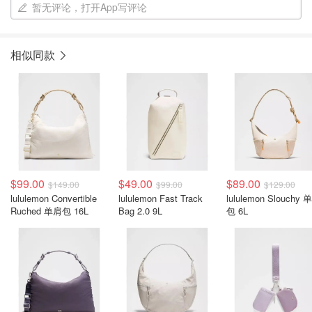
暂无评论，打开App写评论
相似同款
$99.00
$49.00
$89.00
$149.00
$99.00
$129.00
lululemon Convertible
lululemon Fast Track
lululemon Slouchy 
Ruched 单肩包 16L
Bag 2.0 9L
包 6L