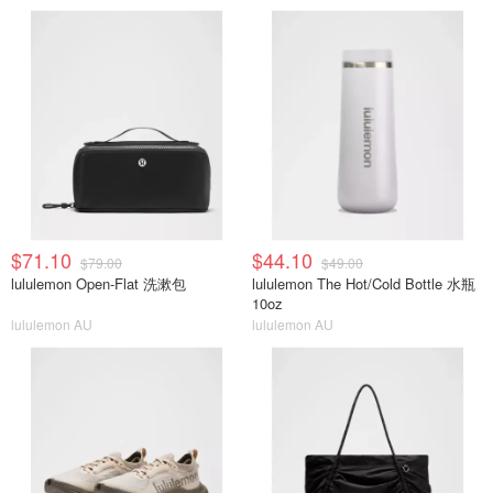
$71.10
$44.10
$79.00
$49.00
lululemon Open-Flat 洗漱包
lululemon The Hot/Cold Bottle 水瓶
10oz
lululemon AU
lululemon AU