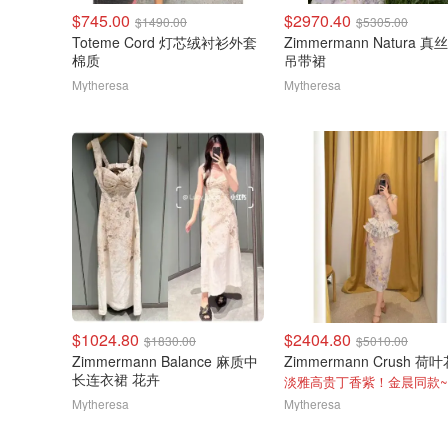
$745.00
$2970.40
$1490.00
$5305.00
Toteme Cord 灯芯绒衬衫外套
Zimmermann Natura 
棉质
吊带裙
Mytheresa
Mytheresa
$1024.80
$2404.80
$1830.00
$5010.00
Zimmermann Balance 麻质中
长连衣裙 花卉
淡雅高贵丁香紫！金晨同款~
Mytheresa
Mytheresa