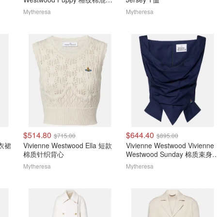
上衣
Mytheresa
Mytheresa
$514.80
$644.40
$715.00
$895.00
连衣裙
Vivienne Westwood Ella 短款
Vivienne Westwood Vivienne
棉质针织背心
Westwood Sunday 棉质束身
衣
Mytheresa
Mytheresa