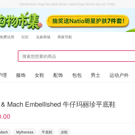
Dealmoon may be paid when users buy items via our links.
免费试用
社区
兑换商城
商家导航
护理
服饰
女鞋
配饰
包包
男士
运动户外
 & Mach Embellished 牛仔玛丽珍平底鞋
0.00
 Mach
Mytheresa
平底鞋
凉鞋