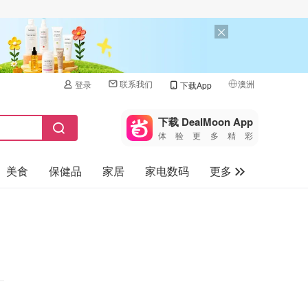
联系我们
澳洲
登录
下载App
🇺🇸
美国
下载 DealMoon App
体验更多精彩
🇨🇳
中国
美食
保健品
家居
家电数码
更多
🇨🇦
加拿大
🇬🇧
汽车
英国
旅游
🇩🇪
德国
母婴儿童
🇫🇷
法国
🇮🇹
意大利