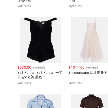
Mytheresa
Mytheresa
$630.00
$1017.00
$1000.00
$1615.00
Self-Portrait Self-Portrait 一字
Zimmermann 网纱束身
肩连体短裤 黑色
Mytheresa
Mytheresa