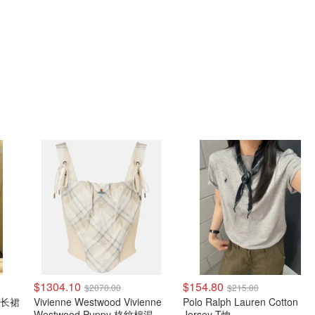
$1304.10
$154.80
$2070.00
$215.00
接中长裙
Vivienne Westwood Vivienne
Polo Ralph Lauren Cotton
Westwood Puppy 格纹棉混纺
Jersey T恤