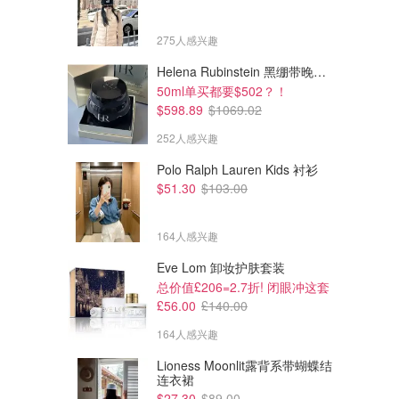
275人感兴趣
Helena Rubinstein 黑绷带晚霜 100ml
50ml单买都要$502？！
$598.89
$1069.02
252人感兴趣
Polo Ralph Lauren Kids 衬衫
$51.30
$103.00
164人感兴趣
Eve Lom 卸妆护肤套装
总价值£206=2.7折! 闭眼冲这套
$272.00
$581.00
$545.00
$830.00
£56.00
£140.00
Tory Burch Tory Burch Reva
Max Mara Max Mara 金属色皮
Travel 皮革芭蕾平底鞋 银色
革穆勒鞋
164人感兴趣
Mytheresa
Mytheresa
Lioness Moonlit露背系带蝴蝶结
连衣裙
$27.30
$89.00