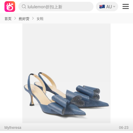
🇦🇺
lululemon折扣上新
AU
Sasa美妆护肤3.5折
SSENSE年中2.5折
FreshBeauty好价汇总
Cettire降价+叠9折
WWS Coles超市实拍
viagogo二手票捡漏
Myer超级周末
The Outnet奢牌1折起
David Jones 3折起
Flannels大牌1折
Perfumes Club护肤1折
AMIRO面罩$251
Amazon折扣汇总
eToro入金$200送$50
Amazon数码好物
ICONIC本周7.5折
ThedoubleF高奢地板价
Moose Knuckles 6折
丝芙兰5折起
EUFY摄像头$98
Selenichast首饰2折
Trip机票酒店促销
YSL送5件彩妆礼
Amazon家居好物
Amazon美妆护肤
雅漾大喷$8
过敏原检测盒$33
伊索独家赠50ml沐浴露
科颜氏高保湿面霜$29
SEALIFE海洋馆门票6折
丝塔芙大白罐$16
订阅Newsletter送香薰
Cult Beauty 6.8折
Harrods圣诞日历$525
LN-CC奢牌私促3折
d'Alba空姐喷雾$16
EVE LOM套装£56
Bernardelli独家4折
Adore Beauty 6折起
CT圣诞日历
Mytheresa奢品2.7折
Luxury Escapes 9折
Currentbody美容仪$881
MOON Garden Live
Roborock扫地机$649
Tingo Life水杯$24
Valentino官网5折
CR洗护套装$23
修丽可4件套$159
Myer彩妆2件7折
GANNI官网4.5折
Stylevana韩妆4折
Tessabit高奢8.5折
OGX洗发水$11
Amazon阿德莱德次日达
卡诗8.5折+赠礼
Philips Hue灯具8折
首页
抢好货
女鞋
Mytheresa
06-23