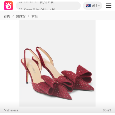
🇦🇺
Sasa美妆护肤3.5折
AU
lululemon折扣上新
SSENSE年中3折
FreshBeauty好价汇总
Cettire降价+叠9折
WWS Coles超市实拍
viagogo二手票捡漏
Myer超级周末1折
The Outnet奢牌1折起
David Jones 3折起
Flannels大牌1折
Perfumes Club护肤1折
AMIRO返校季6.2折
Amazon折扣汇总
eToro入金$200送$50
Amazon数码好物
ICONIC本周7.5折
ThedoubleF高奢地板价
Moose Knuckles 6折
丝芙兰5折起
EUFY官网3.7折起
Selenichast首饰2折
Trip机票酒店促销
YSL送5件彩妆礼
Amazon家居好物
Amazon美妆护肤
雅漾大喷$8
过敏原检测盒$33
伊索独家赠50ml沐浴露
科颜氏清仓3折
SEALIFE海洋馆门票6折
丝塔芙大白罐$16
订阅Newsletter送香薰
Cult Beauty 6.8折
Harrods圣诞日历2.3折
LN-CC奢牌私促3折
d'Alba空姐喷雾$16
EVE LOM套装逆天2折
Bernardelli独家4折
Adore Beauty 6折起
CT圣诞日历
Mytheresa奢品2.7折
Luxury Escapes 9折
Currentbody美容仪9折
MOON Garden Live
Roborock扫地机3.7折
Tingo Life水杯$24
Valentino官网5折
CR洗发护发6.3折
修丽可套装7.4折
Myer彩妆2件7折
GANNI官网4.5折
Stylevana韩妆4折
Tessabit高奢8.5折
OGX洗护4折
Amazon阿德莱德次日达
卡诗8.5折+赠礼
Philips Hue灯具8折
首页
抢好货
女鞋
Mytheresa
06-23