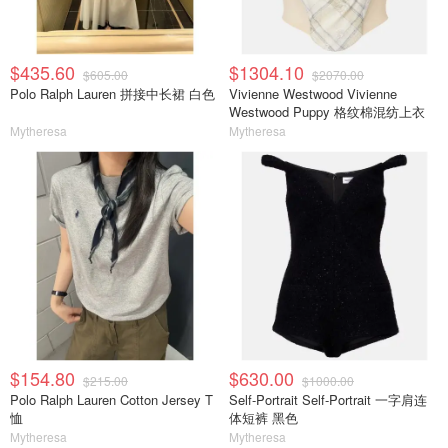
$435.60
$1304.10
$605.00
$2070.00
Polo Ralph Lauren 拼接中长裙 白色
Vivienne Westwood Vivienne
Westwood Puppy 格纹棉混纺上衣
Mytheresa
Mytheresa
$154.80
$630.00
$215.00
$1000.00
Polo Ralph Lauren Cotton Jersey T
Self-Portrait Self-Portrait 一字肩连
恤
体短裤 黑色
Mytheresa
Mytheresa