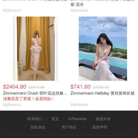
裙 花卉
Mytheresa
Mytheresa
$2404.80
$741.60
$5010.00
$1545.00
Zimmermann Crush 荷叶花边丝麻中裙
Zimmermann Halliday 蕾丝装饰长裙
淡雅高贵丁香紫！金晨同款~
Mytheresa
Mytheresa
联系我们
黑五
InRewards
饭团外卖
隐私条款
用户协议
版权声明