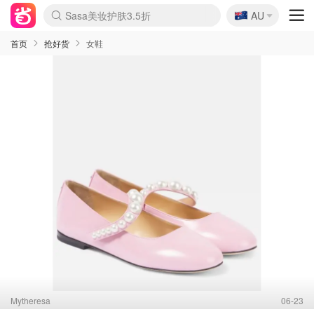
🇦🇺
Sasa美妆护肤3.5折
AU
lululemon折扣上新
SSENSE年中3折
FreshBeauty好价汇总
Cettire降价+叠9折
Farfetch折上8折
WWS Coles超市实拍
viagogo二手票捡漏
Myer清仓1折起
The Outnet奢牌1折起
David Jones 3折起
Flannels大牌1折
Perfumes Club护肤1折
AMIRO返校季6.2折
Oweek抽奖送Airpods
Amazon折扣汇总
eToro入金$200送$50
Amazon数码好物
ICONIC本周7.5折
ThedoubleF高奢地板价
Moose Knuckles 6折
丝芙兰5折起
EUFY官网3.7折起
Selenichast首饰2折
Trip机票酒店促销
YSL送5件彩妆礼
Amazon家居好物
BIGBANG巡演开票
David Jones时尚3折
Amazon美妆护肤
雅漾大喷$8
过敏原检测盒$33
伊索独家赠50ml沐浴露
科颜氏清仓3折
SEALIFE海洋馆门票6折
丝塔芙大白罐$16
订阅Newsletter送香薰
Cult Beauty 6.8折
Harrods圣诞日历2.3折
LN-CC奢牌私促3折
d'Alba空姐喷雾$16
EVE LOM套装逆天2折
Bernardelli独家4折
Adore Beauty 6折起
CT圣诞日历
Mytheresa奢品2.7折
Luxury Escapes 9折
Currentbody美容仪9折
卡诗9折+赠4件礼
MOON Garden Live
ALLSAINTS美衣3折
Roborock扫地机3.7折
Tingo Life水杯$24
Valentino官网5折
CR洗发护发6.3折
首页
抢好货
女鞋
Mytheresa
06-23