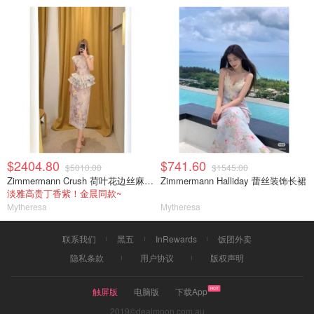
$2404.80
$741.60
$5010.00
$1545.00
Zimmermann Crush 荷叶花边丝麻中裙
Zimmermann Halliday 蕾丝装饰长裙
淡雅高贵丁香紫！金晨同款~
Mytheresa
Mytheresa
联系我们
黑五
InRewards
饭团外卖
隐私条款
用户协议
版权声明
触屏版
电脑版
下载App
2019©dealmoon.com.au