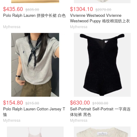
$435.60
$1304.10
$605.00
$2070.00
Polo Ralph Lauren 拼接中长裙 白色
Vivienne Westwood Vivienne
Westwood Puppy 格纹棉混纺上衣
Mytheresa
Mytheresa
$154.80
$630.00
$215.00
$1000.00
Polo Ralph Lauren Cotton Jersey T
Self-Portrait Self-Portrait 一字肩连
恤
体短裤 黑色
Mytheresa
Mytheresa