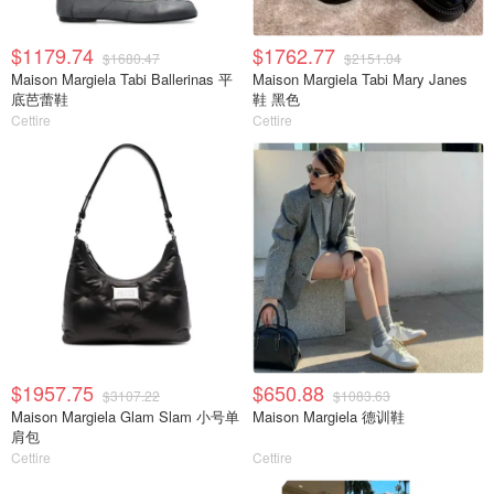
$1179.74
$1762.77
$1680.47
$2151.04
Maison Margiela Tabi Ballerinas 平
Maison Margiela Tabi Mary Janes
底芭蕾鞋
鞋 黑色
Cettire
Cettire
$1957.75
$650.88
$3107.22
$1083.63
Maison Margiela Glam Slam 小号单
Maison Margiela 德训鞋
肩包
Cettire
Cettire