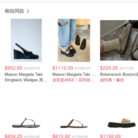
相似同款
$952.80
$1112.00
$226.26
$1986.00
$1986.00
$311.08
Maison Margiela Tabi
Maison Margiela Tabi Mary Jane 渐变玛丽珍
Slingback Wedges 黑色
这双是26SS！买到就是赚到
超经典！爆款
露跟楔形鞋
$834.25
$810.92
$1192.69
$1535.42
$1726.54