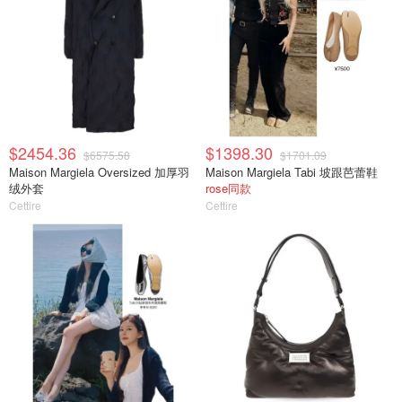
$2454.36
$1398.30
$6575.58
$1701.09
Maison Margiela Oversized 加厚羽
Maison Margiela Tabi 坡跟芭蕾鞋
绒外套
rose同款
Cettire
Cettire