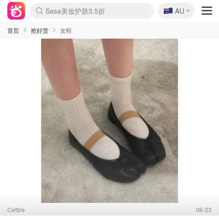
🇦🇺
Sasa美妆护肤3.5折
AU
lululemon折扣上新
SSENSE年中2.5折
FreshBeauty好价汇总
Cettire降价+叠9折
WWS Coles超市实拍
viagogo二手票捡漏
Myer折扣汇总
The Outnet奢牌1折起
David Jones 3折起
Flannels大牌1折
Perfumes Club护肤1折
AMIRO面罩$251
Amazon折扣汇总
eToro入金$200送$50
Amazon数码好物
ICONIC本周7.5折
ThedoubleF高奢地板价
Moose Knuckles 6折
EUFY摄像头$98
Selenichast首饰2折
Trip机票酒店促销
YSL送5件彩妆礼
Amazon家居好物
Amazon美妆护肤
雅漾大喷$8
过敏原检测盒$33
科颜氏高保湿面霜$29
SEALIFE海洋馆门票6折
丝塔芙大白罐$16
订阅Newsletter送香薰
Cult Beauty 6.8折
Harrods圣诞日历$525
LN-CC奢牌私促3折
d'Alba空姐喷雾$16
EVE LOM套装£56
Bernardelli独家4折
Adore Beauty 6折起
CT圣诞日历
Mytheresa奢品2.7折
Luxury Escapes 9折
Currentbody美容仪$881
MOON Garden Live
Roborock扫地机$649
Valentino官网5折
CR洗护套装$23
修丽可4件套$159
GANNI官网4.5折
Stylevana韩妆4折
Tessabit高奢8.5折
OGX洗发水$11
Amazon阿德莱德次日达
卡诗8.5折+赠礼
Philips Hue灯具8折
La Mer送8件礼值$529
首页
抢好货
女鞋
Cettire
06-23