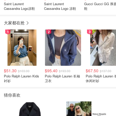
Saint Laurent
Saint Laurent
Gucci Gucci GG 
Cassandra Logo凉鞋
Cassandra Logo 凉鞋
鞋
大家都在抢
1
2
3
$51.30
$95.40
$67.50
$103.00
$193.00
$137.00
Polo Ralph Lauren Kids
Polo Ralph Lauren 长袖
Polo Ralph Lauren
衬衫
卫衣
休闲衬衫
猜你喜欢