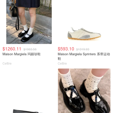
$1260.11
$593.10
$1963.56
$1319.93
Maison Margiela 玛丽珍鞋
Maison Margiela Sprinters 系带运动
鞋
Cettire
Cettire