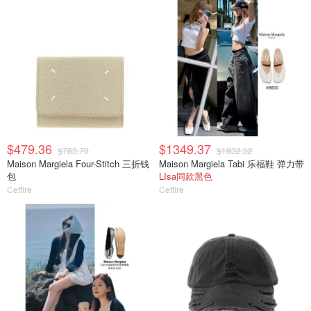
$479.36
$1349.37
$783.70
$1832.32
Maison Margiela Four-Stitch 三折钱
Maison Margiela Tabi 乐福鞋 弹力带
包
LIsa同款黑色
Cettire
Cettire