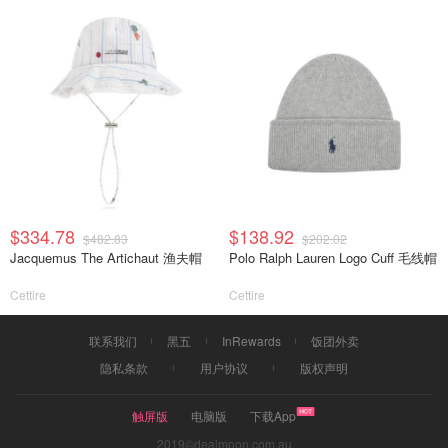
$334.78
$138.92
$482.83
$202.02
Jacquemus The Artichaut 渔夫帽
Polo Ralph Lauren Logo Cuff 毛线帽
Cettire
Cettire
联系我们
黑五
InRewards
饭团外卖
隐私条款
用户协议
版权声明
触屏版
电脑版
下载App
2019©dealmoon.com.au