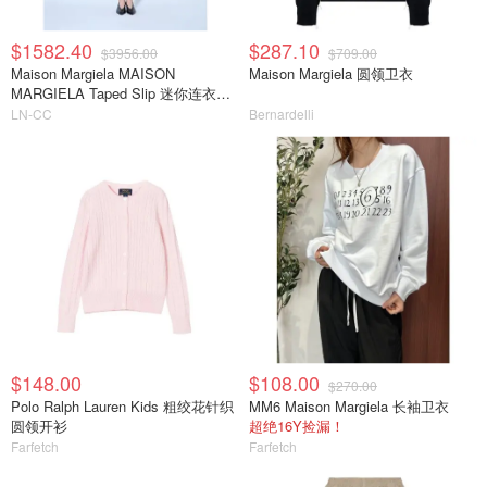
$1582.40
$287.10
$3956.00
$709.00
Maison Margiela MAISON
Maison Margiela 圆领卫衣
MARGIELA Taped Slip 迷你连衣裙
浅蓝色
LN-CC
Bernardelli
$148.00
$108.00
$270.00
Polo Ralph Lauren Kids 粗绞花针织
MM6 Maison Margiela 长袖卫衣
圆领开衫
超绝16Y捡漏！
Farfetch
Farfetch