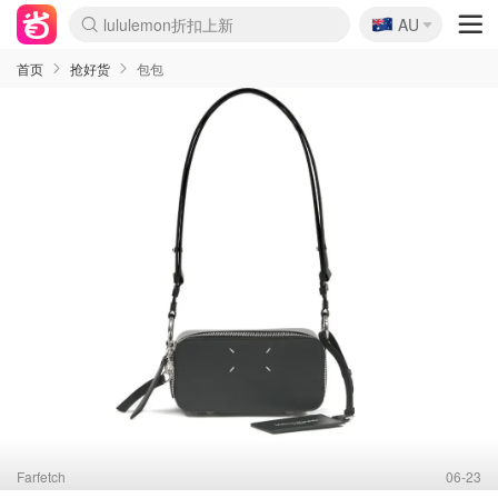
🇦🇺
lululemon折扣上新
AU
Sasa美妆护肤3.5折
SSENSE年中3折
FreshBeauty好价汇总
Cettire降价+叠9折
Farfetch折上8折
WWS Coles超市实拍
viagogo二手票捡漏
Myer超级周末1折
The Outnet奢牌1折起
David Jones 3折起
Flannels大牌1折
Perfumes Club护肤1折
AMIRO返校季6.2折
Oweek抽奖送Airpods
Amazon折扣汇总
eToro入金$200送$50
Amazon数码好物
ICONIC本周7.5折
ThedoubleF高奢地板价
Moose Knuckles 6折
丝芙兰5折起
EUFY官网3.7折起
Selenichast首饰2折
Trip机票酒店促销
YSL送5件彩妆礼
Amazon家居好物
BIGBANG巡演开票
David Jones时尚3折
Amazon美妆护肤
雅漾大喷$8
过敏原检测盒$33
伊索独家赠50ml沐浴露
科颜氏清仓3折
SEALIFE海洋馆门票6折
丝塔芙大白罐$16
订阅Newsletter送香薰
Cult Beauty 6.8折
Harrods圣诞日历2.3折
LN-CC奢牌私促3折
d'Alba空姐喷雾$16
EVE LOM套装逆天2折
Bernardelli独家4折
Adore Beauty 6折起
CT圣诞日历
Mytheresa奢品2.7折
Luxury Escapes 9折
Currentbody美容仪9折
MOON Garden Live
ALLSAINTS美衣3折
Roborock扫地机3.7折
Tingo Life水杯$24
Valentino官网5折
CR洗发护发6.3折
修丽可套装7.4折
Myer彩妆2件7折
GANNI官网4.5折
Stylevana韩妆4折
Tessabit高奢8.5折
OGX洗护4折
Amazon阿德莱德次日达
卡诗8.5折+赠礼
Philips Hue灯具8折
首页
抢好货
包包
Farfetch
06-23