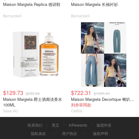
Maison Margiela Replica 德训鞋
Maison Margiela 长袖衬衫
Bernardelli
Bernardelli
$129.73
$722.31
$262.84
$1265.40
Maison Margiela 爵士酒廊淡香水
Maison Margiela Decortique 喇叭牛仔裤
100ML
刘亦菲同款
Sasa AU
Cettire
联系我们
黑五
InRewards
饭团外卖
隐私条款
用户协议
版权声明