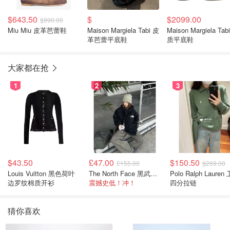
$643.50
$
$2099.00
$990.00
Miu Miu 皮革芭蕾鞋
Maison Margiela Tabi 皮
Maison Margiela Tab
革芭蕾平底鞋
质平底鞋
大家都在抢
1
2
3
$43.50
£47.00
$150.50
£155.00
$269.00
Louis Vuitton 黑色荷叶
The North Face 黑武士冲锋衣
Polo Ralph Lauren 卫衣
边罗纹棉质开衫
震撼史低！冲！
四分拉链
猜你喜欢