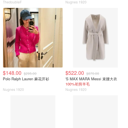
ThedoubleF
Nugnes 1920
$148.00
$522.00
$295.00
$870.00
Polo Ralph Lauren 麻花开衫
'S MAX MARA Messi 束腰大衣
100%初剪羊毛
Nugnes 1920
Nugnes 1920