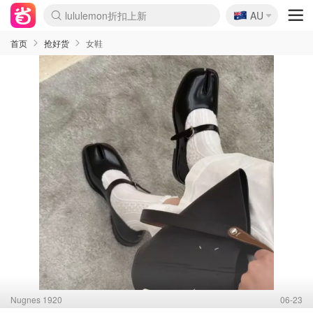
🇦🇺
Sasa美妆护肤3.5折
AU
SSENSE年中2.5折
FreshBeauty好价汇总
Cettire降价+叠9折
WWS Coles超市实拍
viagogo二手票捡漏
Myer超级周末
The Outnet奢牌1折起
David Jones 3折起
Flannels大牌1折
Perfumes Club护肤1折
AMIRO面罩$251
Amazon折扣汇总
eToro入金$200送$50
Amazon数码好物
ICONIC本周7.5折
ThedoubleF高奢地板价
Moose Knuckles 6折
丝芙兰5折起
EUFY摄像头$98
Selenichast首饰2折
Trip机票酒店促销
YSL送5件彩妆礼
Amazon家居好物
Amazon美妆护肤
雅漾大喷$8
过敏原检测盒$33
伊索独家赠50ml沐浴露
科颜氏高保湿面霜$29
SEALIFE海洋馆门票6折
丝塔芙大白罐$16
订阅Newsletter送香薰
Cult Beauty 6.8折
Harrods圣诞日历$525
LN-CC奢牌私促3折
d'Alba空姐喷雾$16
EVE LOM套装£56
Bernardelli独家4折
Adore Beauty 6折起
CT圣诞日历
Mytheresa奢品2.7折
Luxury Escapes 9折
Currentbody美容仪$881
MOON Garden Live
Roborock扫地机$649
Tingo Life水杯$24
Valentino官网5折
CR洗护套装$23
修丽可4件套$159
Myer彩妆2件7折
GANNI官网4.5折
Stylevana韩妆4折
Tessabit高奢8.5折
OGX洗发水$11
Amazon阿德莱德次日达
卡诗8.5折+赠礼
Philips Hue灯具8折
首页
抢好货
女鞋
Nugnes 1920
06-23