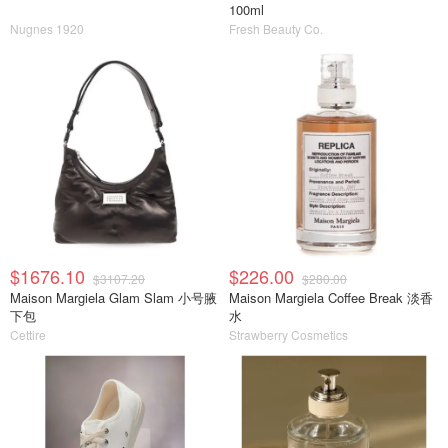
100ml
Nugnes 1920
Fresh Beauty Co.
$1676.10
$226.00
$3107.20
$280.00
Maison Margiela Glam Slam 小号腋
Maison Margiela Coffee Break 淡香
下包
水
Cettire
Strawberry Cosmetics