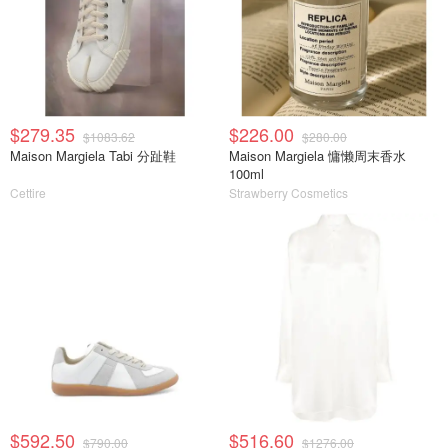
$279.35
$226.00
$1083.62
$280.00
Maison Margiela Tabi 分趾鞋
Maison Margiela 慵懒周末香水
100ml
Cettire
Strawberry Cosmetics
$592.50
$516.60
$790.00
$1276.00