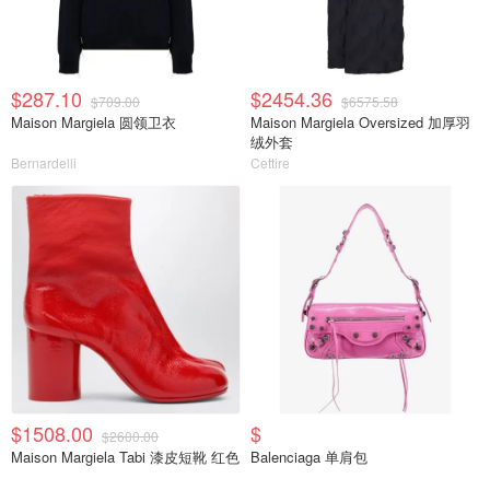
$287.10
$2454.36
$709.00
$6575.58
Maison Margiela 圆领卫衣
Maison Margiela Oversized 加厚羽
绒外套
Bernardelli
Cettire
$1508.00
$
$2600.00
Maison Margiela Tabi 漆皮短靴 红色
Balenciaga 单肩包