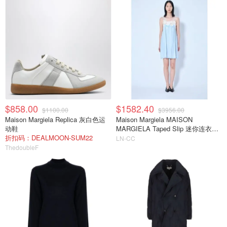
$858.00
$1582.40
$1100.00
$3956.00
Maison Margiela Replica 灰白色运
Maison Margiela MAISON
动鞋
MARGIELA Taped Slip 迷你连衣裙
折扣码：DEALMOON-SUM22
浅蓝色
LN-CC
ThedoubleF