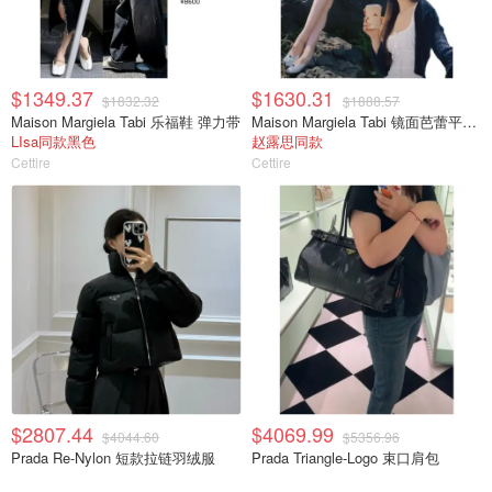
$1349.37
$1630.31
$1832.32
$1888.57
Maison Margiela Tabi 乐福鞋 弹力带
Maison Margiela Tabi 镜面芭蕾平底鞋
LIsa同款黑色
赵露思同款
Cettire
Cettire
$2807.44
$4069.99
$4044.60
$5356.96
Prada Re-Nylon 短款拉链羽绒服
Prada Triangle-Logo 束口肩包