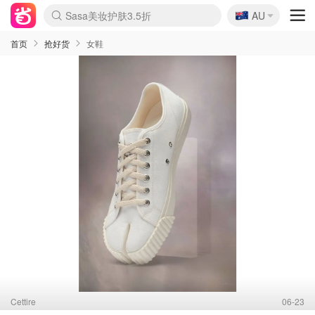
🇦🇺
Sasa美妆护肤3.5折
AU
lululemon折扣上新
SSENSE年中2.5折
FreshBeauty好价汇总
Cettire降价+叠9折
WWS Coles超市实拍
viagogo二手票捡漏
Myer超级周末
The Outnet奢牌1折起
David Jones 3折起
Flannels大牌1折
Perfumes Club护肤1折
AMIRO面罩$251
Amazon折扣汇总
eToro入金$200送$50
Amazon数码好物
ICONIC本周7.5折
ThedoubleF高奢地板价
Moose Knuckles 6折
丝芙兰5折起
EUFY摄像头$98
Selenichast首饰2折
Trip机票酒店促销
YSL送5件彩妆礼
Amazon家居好物
Amazon美妆护肤
雅漾大喷$8
过敏原检测盒$33
伊索独家赠50ml沐浴露
科颜氏高保湿面霜$29
SEALIFE海洋馆门票6折
丝塔芙大白罐$16
订阅Newsletter送香薰
Cult Beauty 6.8折
Harrods圣诞日历$525
LN-CC奢牌私促3折
d'Alba空姐喷雾$16
EVE LOM套装£56
Bernardelli独家4折
Adore Beauty 6折起
CT圣诞日历
Mytheresa奢品2.7折
Luxury Escapes 9折
Currentbody美容仪$881
MOON Garden Live
Roborock扫地机$649
Tingo Life水杯$24
Valentino官网5折
CR洗护套装$23
修丽可4件套$159
Myer彩妆2件7折
GANNI官网4.5折
Stylevana韩妆4折
Tessabit高奢8.5折
OGX洗发水$11
Amazon阿德莱德次日达
卡诗8.5折+赠礼
Philips Hue灯具8折
首页
抢好货
女鞋
Cettire
06-23