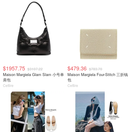
$1957.75
$479.36
$3107.22
$783.70
Maison Margiela Glam Slam 小号单
Maison Margiela Four-Stitch 三折钱
肩包
包
Cettire
Cettire