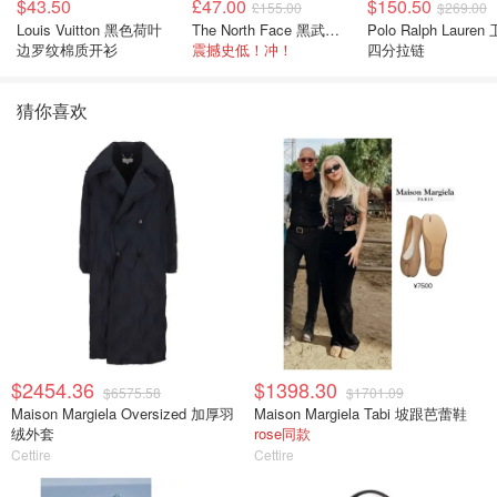
$43.50
£47.00
$150.50
£155.00
$269.00
Louis Vuitton 黑色荷叶
The North Face 黑武士冲锋衣
Polo Ralph Lauren 卫衣
边罗纹棉质开衫
震撼史低！冲！
四分拉链
猜你喜欢
$2454.36
$1398.30
$6575.58
$1701.09
Maison Margiela Oversized 加厚羽
Maison Margiela Tabi 坡跟芭蕾鞋
绒外套
rose同款
Cettire
Cettire