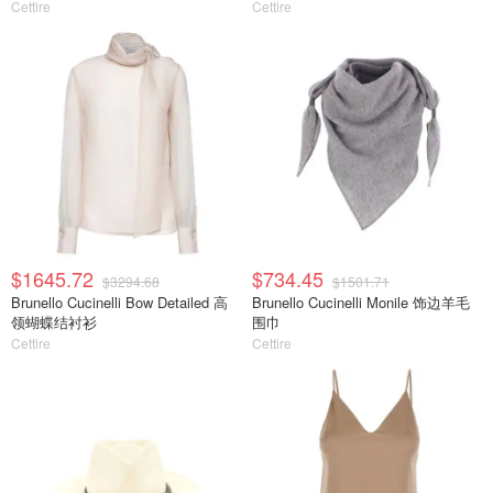
Cettire
Cettire
$1645.72
$734.45
$3294.68
$1501.71
Brunello Cucinelli Bow Detailed 高
Brunello Cucinelli Monile 饰边羊毛
领蝴蝶结衬衫
围巾
Cettire
Cettire