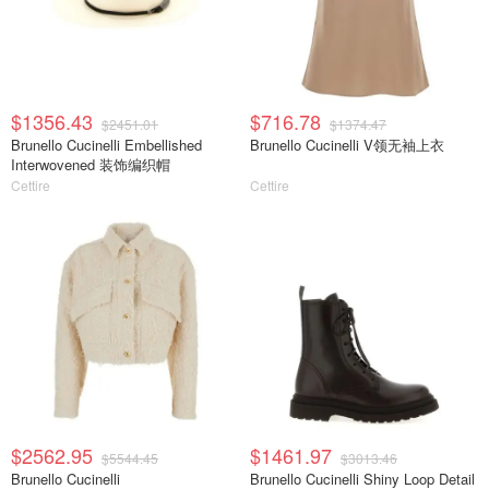
$1356.43
$716.78
$2451.01
$1374.47
Brunello Cucinelli Embellished
Brunello Cucinelli V领无袖上衣
Interwovened 装饰编织帽
Cettire
Cettire
$2562.95
$1461.97
$5544.45
$3013.46
Brunello Cucinelli
Brunello Cucinelli Shiny Loop Detail