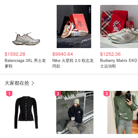
运动鞋
运动鞋
$1592.28
$9940.64
$1252.36
Balenciaga 3XL 男士老
Nike 火星鞋 2.0 权志龙
Burberry Matrix EK
爹鞋
同款
士运动鞋
大家都在抢
1
2
3