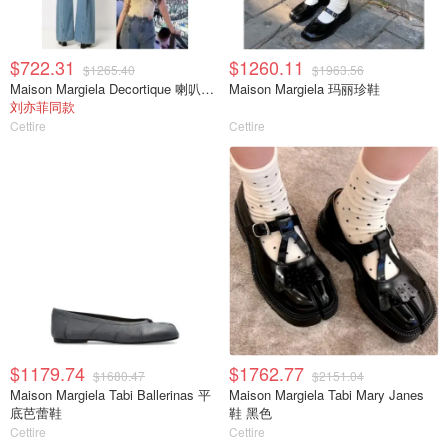
$722.31
$1260.11
$1265.40
$1963.56
Maison Margiela Decortique 喇叭牛仔裤
Maison Margiela 玛丽珍鞋
刘亦菲同款
Cettire
Cettire
$1179.74
$1762.77
$1680.47
$2151.04
Maison Margiela Tabi Ballerinas 平
Maison Margiela Tabi Mary Janes
底芭蕾鞋
鞋 黑色
Cettire
Cettire