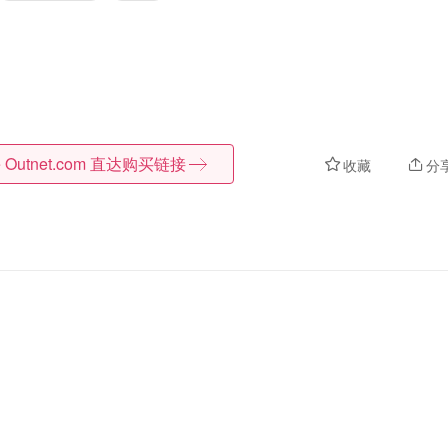
 Outnet.com
直达购买链接
收藏
分