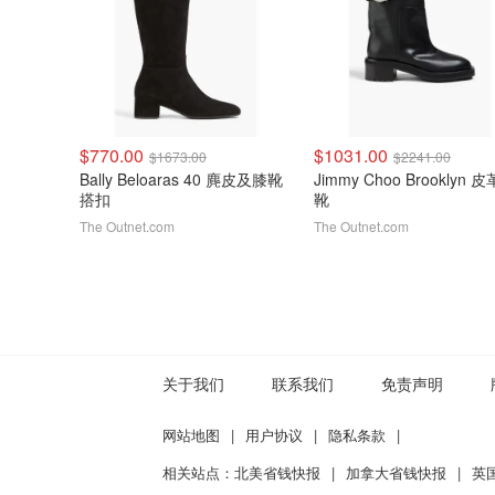
$770.00
$1031.00
$1673.00
$2241.00
Bally Beloaras 40 麂皮及膝靴
Jimmy Choo Brooklyn 
搭扣
靴
The Outnet.com
The Outnet.com
关于我们
联系我们
免责声明
网站地图
|
用户协议
|
隐私条款
|
相关站点：
北美省钱快报
|
加拿大省钱快报
|
英