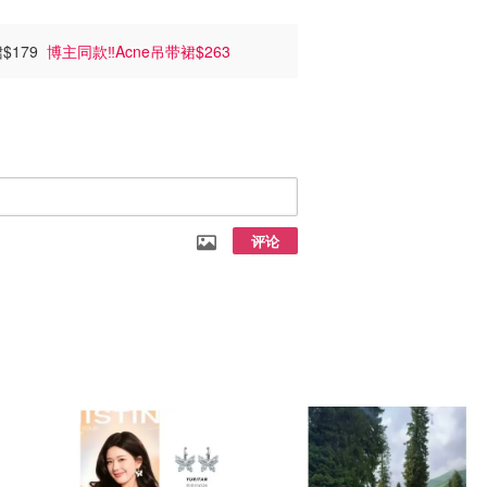
裙$179
博主同款‼️Acne吊带裙$263
评论