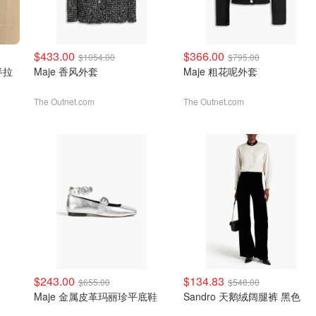
$433.00
$366.00
$1054.00
$795.00
半拉
Maje 香风外套
Maje 粗花呢外套
The Outnet.com
The Outnet.com
$243.00
$134.83
$655.00
$548.00
Maje 金属皮革玛丽珍平底鞋
Sandro 天鹅绒阔腿裤 黑色