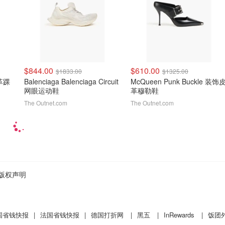
$844.00
$610.00
$1833.00
$1325.00
皮革踝
Balenciaga Balenciaga Circuit
McQueen Punk Buckle 装饰
网眼运动鞋
革穆勒鞋
The Outnet.com
The Outnet.com
版权声明
国省钱快报
|
法国省钱快报
|
德国打折网
|
黑五
|
InRewards
|
饭团