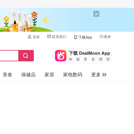
联系我们
澳洲
登录
下载App
🇺🇸
美国
下载 DealMoon App
体验更多精彩
🇨🇳
中国
美食
保健品
家居
家电数码
更多
🇨🇦
加拿大
🇬🇧
汽车
英国
旅游
🇩🇪
德国
母婴儿童
🇫🇷
法国
🇮🇹
意大利