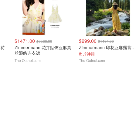
$1471.00
$299.00
$3586.00
$1494.00
空棉荷
Zimmermann 花卉贴饰亚麻真
Zimmermann 印花亚麻露背中长连衣裙
丝混纺连衣裙
出片神裙
The Outnet.com
The Outnet.com