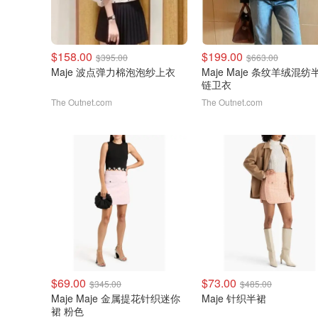
$158.00
$199.00
$395.00
$663.00
Maje 波点弹力棉泡泡纱上衣
Maje Maje 条纹羊绒混纺
链卫衣
The Outnet.com
The Outnet.com
$69.00
$73.00
$345.00
$485.00
Maje Maje 金属提花针织迷你
Maje 针织半裙
裙 粉色