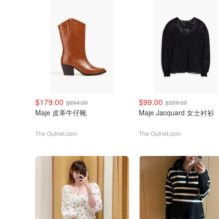
$179.00
$99.00
$894.00
$329.00
Maje 皮革牛仔靴
Maje Jacquard 女士衬衫
The Outnet.com
The Outnet.com