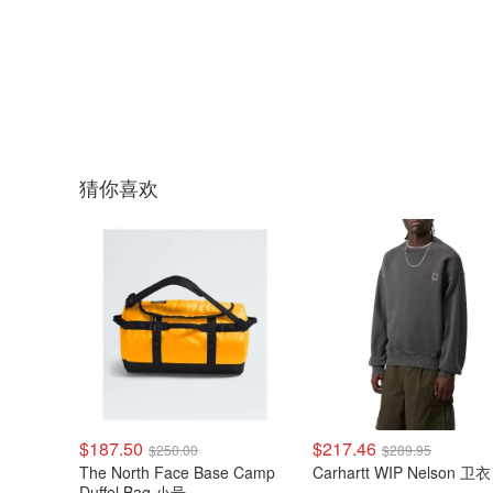
猜你喜欢
$187.50
$217.46
$250.00
$289.95
The North Face Base Camp
Carhartt WIP Nelson 卫衣
Duffel Bag 小号