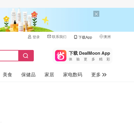
联系我们
澳洲
登录
下载App
🇺🇸
美国
下载 DealMoon App
体验更多精彩
🇨🇳
中国
美食
保健品
家居
家电数码
更多
🇨🇦
加拿大
🇬🇧
汽车
英国
旅游
🇩🇪
德国
母婴儿童
🇫🇷
法国
🇮🇹
意大利