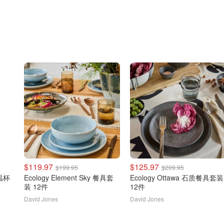
$119.97
$125.97
$199.95
$209.95
Ecology Element Sky 餐具套
Ecology Ottawa 石质餐具套装
装 12件
12件
David Jones
David Jones