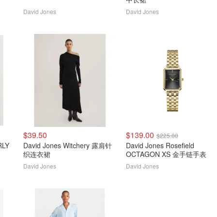
David Jones
David Jones
$39.50
$139.00
$225.00
RLY
David Jones Witchery 露肩针
David Jones Rosefield
织连衣裙
OCTAGON XS 金手链手表
David Jones
David Jones