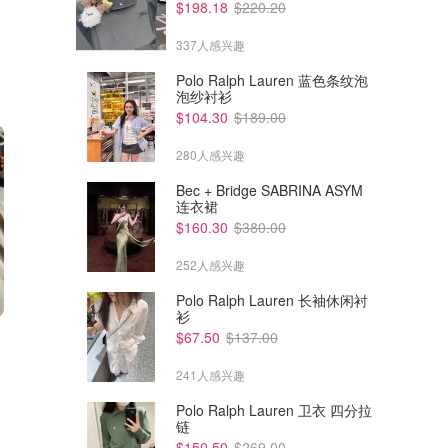
$198.18
$220.20
337人感兴趣
Polo Ralph Lauren 蓝色条纹泡
泡纱衬衫
$104.30
$189.00
280人感兴趣
Bec + Bridge SABRINA ASYM
连衣裙
$160.30
$380.00
252人感兴趣
Polo Ralph Lauren 长袖休闲衬
衫
$44.99
$44.99
$59.99
$64.99
$67.50
$137.00
Porto Limone 20cm拼盘 4件套
Porto Positano 侧盘 4件装
20cm
241人感兴趣
David Jones
David Jones
Polo Ralph Lauren 卫衣 四分拉
链
$150.50
$269.00