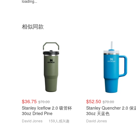
loading...
相似同款
$36.75
$52.50
$70.00
$70.00
Stanley Iceflow 2.0 吸管杯
Stanley Quencher 2.0 保温杯
30oz Dried Pine
30oz 天蓝色
David Jones
159人感兴趣
David Jones