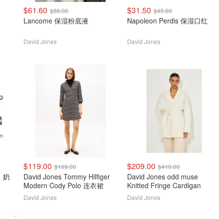
$61.60
$31.50
$88.00
$45.00
Lancome 保湿粉底液
Napoleon Perdis 保湿口红
David Jones
David Jones
$119.00
$209.00
$169.00
$410.00
1 奶
David Jones Tommy Hilfiger
David Jones odd muse
Modern Cody Polo 连衣裙
Knitted Fringe Cardigan
David Jones
David Jones