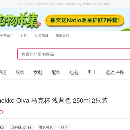
Dealmoon may be paid when users buy items via our links.
免费试用
社区
兑换商城
商家导航
护理
服饰
女鞋
配饰
包包
男士
运动户外
Marimekko Oiva 马克杯 浅蓝色 250ml 2只装
0
ko
David Jones
餐具杯具
杯子