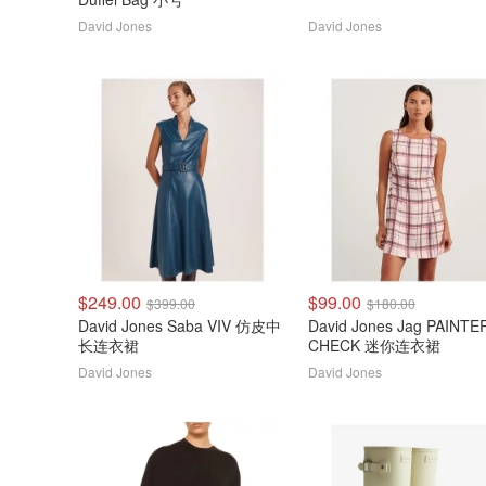
David Jones
David Jones
$249.00
$99.00
$399.00
$180.00
David Jones Saba VIV 仿皮中
David Jones Jag PAINTE
长连衣裙
CHECK 迷你连衣裙
David Jones
David Jones