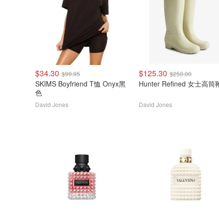
$34.30
$125.30
$99.95
$250.00
SKIMS Boyfriend T恤 Onyx黑
Hunter Refined 女士高筒
色
David Jones
David Jones