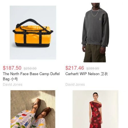
$187.50
$217.46
$250.00
$289.95
The North Face Base Camp Duffel
Carhartt WIP Nelson 卫衣
Bag 小号
David Jones
David Jones