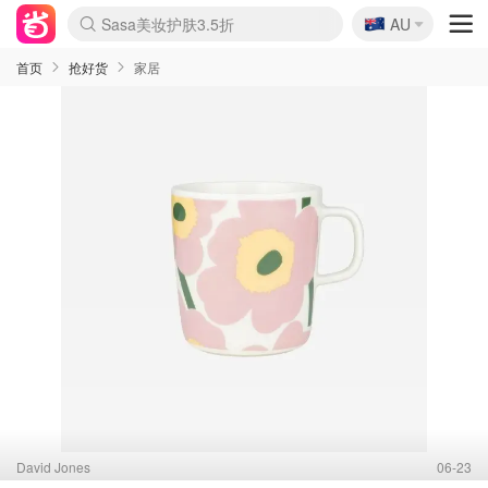
🇦🇺
Sasa美妆护肤3.5折
AU
lululemon折扣上新
SSENSE年中3折
FreshBeauty好价汇总
Cettire降价+叠9折
Farfetch折上8折
WWS Coles超市实拍
viagogo二手票捡漏
Myer清仓1折起
The Outnet奢牌1折起
David Jones 3折起
Flannels大牌1折
Perfumes Club护肤1折
AMIRO返校季6.2折
Oweek抽奖送Airpods
Amazon折扣汇总
eToro入金$200送$50
Amazon数码好物
ICONIC本周7.5折
ThedoubleF高奢地板价
Moose Knuckles 6折
丝芙兰5折起
EUFY官网3.7折起
Selenichast首饰2折
Trip机票酒店促销
YSL送5件彩妆礼
Amazon家居好物
BIGBANG巡演开票
David Jones时尚3折
Amazon美妆护肤
雅漾大喷$8
过敏原检测盒$33
伊索独家赠50ml沐浴露
科颜氏清仓3折
SEALIFE海洋馆门票6折
丝塔芙大白罐$16
订阅Newsletter送香薰
Cult Beauty 6.8折
Harrods圣诞日历2.3折
LN-CC奢牌私促3折
d'Alba空姐喷雾$16
EVE LOM套装逆天2折
Bernardelli独家4折
Adore Beauty 6折起
CT圣诞日历
Mytheresa奢品2.7折
Luxury Escapes 9折
Currentbody美容仪9折
卡诗9折+赠4件礼
MOON Garden Live
ALLSAINTS美衣3折
Roborock扫地机3.7折
Tingo Life水杯$24
Valentino官网5折
CR洗发护发6.3折
首页
抢好货
家居
David Jones
06-23