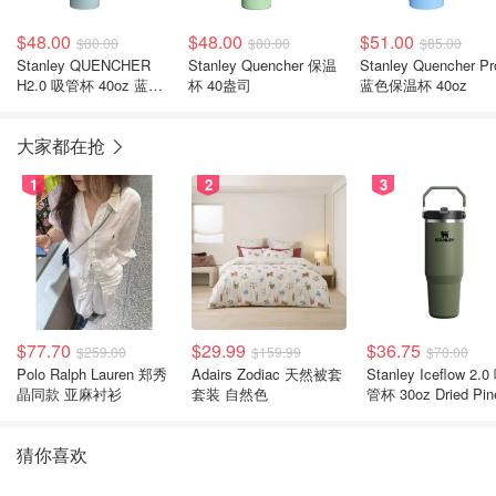
$48.00
$48.00
$51.00
$80.00
$80.00
$85.00
Stanley QUENCHER
Stanley Quencher 保温
Stanley Quencher Pr
H2.0 吸管杯 40oz 蓝绿
杯 40盎司
蓝色保温杯 40oz
色
大家都在抢
1
2
3
$77.70
$29.99
$36.75
$259.00
$159.99
$70.00
Polo Ralph Lauren 郑秀
Adairs Zodiac 天然被套
Stanley Iceflow 2.0 吸
晶同款 亚麻衬衫
套装 自然色
管杯 30oz Dried Pin
猜你喜欢