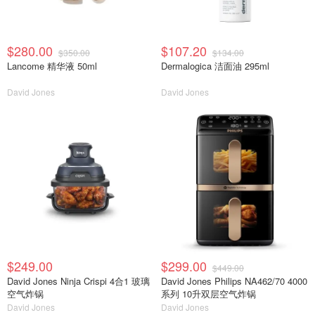
$280.00
$107.20
$350.00
$134.00
Lancome 精华液 50ml
Dermalogica 洁面油 295ml
David Jones
David Jones
$249.00
$299.00
$449.00
David Jones Ninja Crispi 4合1 玻璃
David Jones Philips NA462/70 4000
空气炸锅
系列 10升双层空气炸锅
David Jones
David Jones