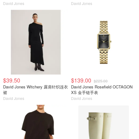
David Jones
David Jones
$39.50
$139.00
$225.00
David Jones Witchery 露肩针织连衣
David Jones Rosefield OCTAGON
裙
XS 金手链手表
David Jones
David Jones