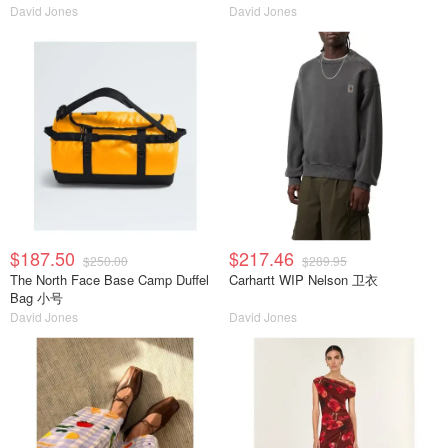
David Jones
David Jones
$187.50
$217.46
$250.00
$289.95
The North Face Base Camp Duffel
Carhartt WIP Nelson 卫衣
Bag 小号
David Jones
David Jones