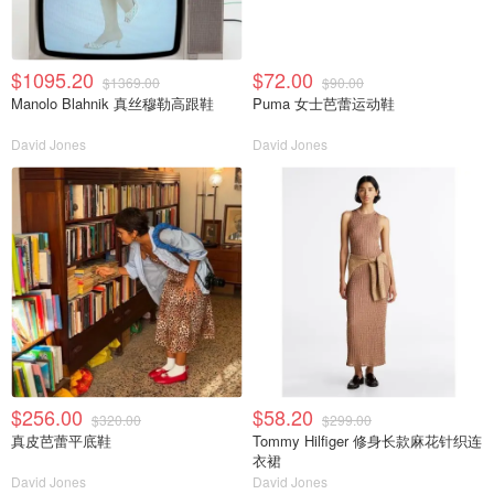
$1095.20
$72.00
$1369.00
$90.00
Manolo Blahnik 真丝穆勒高跟鞋
Puma 女士芭蕾运动鞋
David Jones
David Jones
$256.00
$58.20
$320.00
$299.00
真皮芭蕾平底鞋
Tommy Hilfiger 修身长款麻花针织连
衣裙
David Jones
David Jones