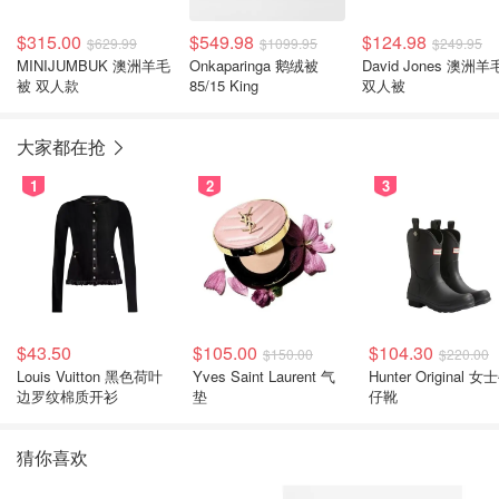
$315.00
$549.98
$124.98
$629.99
$1099.95
$249.95
MINIJUMBUK 澳洲羊毛
Onkaparinga 鹅绒被
David Jones 澳洲羊毛
被 双人款
85/15 King
双人被
大家都在抢
1
2
3
$43.50
$105.00
$104.30
$150.00
$220.00
Louis Vuitton 黑色荷叶
Yves Saint Laurent 气
Hunter Original 女士牛
边罗纹棉质开衫
垫
仔靴
猜你喜欢