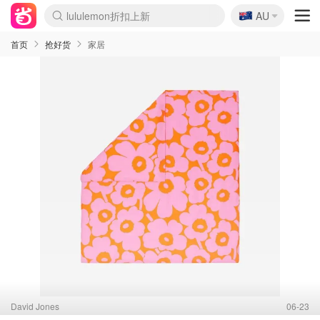
🇦🇺
Sasa美妆护肤3.5折
AU
lululemon折扣上新
SSENSE年中2.5折
FreshBeauty好价汇总
Cettire降价+叠9折
WWS Coles超市实拍
viagogo二手票捡漏
Myer超级周末
The Outnet奢牌1折起
David Jones 3折起
Flannels大牌1折
Perfumes Club护肤1折
AMIRO面罩$251
Amazon折扣汇总
eToro入金$200送$50
Amazon数码好物
ICONIC本周7.5折
ThedoubleF高奢地板价
Moose Knuckles 6折
丝芙兰5折起
EUFY摄像头$98
Selenichast首饰2折
Trip机票酒店促销
YSL送5件彩妆礼
Amazon家居好物
Amazon美妆护肤
雅漾大喷$8
过敏原检测盒$33
伊索独家赠50ml沐浴露
科颜氏高保湿面霜$29
SEALIFE海洋馆门票6折
丝塔芙大白罐$16
订阅Newsletter送香薰
Cult Beauty 6.8折
Harrods圣诞日历$525
LN-CC奢牌私促3折
d'Alba空姐喷雾$16
EVE LOM套装£56
Bernardelli独家4折
Adore Beauty 6折起
CT圣诞日历
Mytheresa奢品2.7折
Luxury Escapes 9折
Currentbody美容仪$881
MOON Garden Live
Roborock扫地机$649
Tingo Life水杯$24
Valentino官网5折
CR洗护套装$23
修丽可4件套$159
Myer彩妆2件7折
GANNI官网4.5折
Stylevana韩妆4折
Tessabit高奢8.5折
OGX洗发水$11
Amazon阿德莱德次日达
卡诗8.5折+赠礼
Philips Hue灯具8折
首页
抢好货
家居
David Jones
06-23