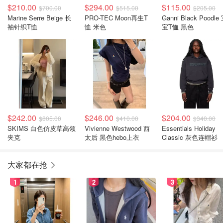
$210.00
$294.00
$115.00
$700.00
$515.00
$205.00
Marine Serre Beige 长
PRO-TEC Moon再生T
Ganni Black Poodle
袖针织T恤
恤 米色
宝T恤 黑色
$242.00
$246.00
$204.00
$805.00
$410.00
$340.00
SKIMS 白色仿皮草高领
Vivienne Westwood 西
Essentials Holiday
夹克
太后 黑色hebo上衣
Classic 灰色连帽衫
大家都在抢
1
2
3