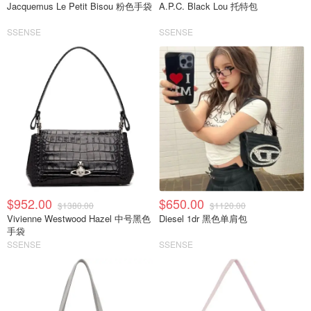
Jacquemus Le Petit Bisou 粉色手袋
A.P.C. Black Lou 托特包
SSENSE
SSENSE
$952.00
$650.00
$1380.00
$1120.00
Vivienne Westwood Hazel 中号黑色
Diesel 1dr 黑色单肩包
手袋
SSENSE
SSENSE