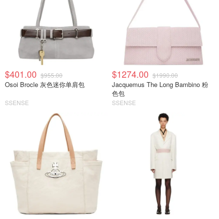
$401.00
$1274.00
$955.00
$1990.00
Osoi Brocle 灰色迷你单肩包
Jacquemus The Long Bambino 粉
色包
SSENSE
SSENSE