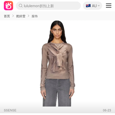
lululemon折扣上新
🇦🇺
AU
Sasa美妆护肤3.5折
SSENSE年中2.5折
FreshBeauty好价汇总
Cettire降价+叠9折
WWS Coles超市实拍
viagogo二手票捡漏
Myer折扣汇总
The Outnet奢牌1折起
David Jones 3折起
Flannels大牌1折
Perfumes Club护肤1折
AMIRO面罩$251
Amazon折扣汇总
eToro入金$200送$50
Amazon数码好物
ICONIC本周7.5折
ThedoubleF高奢地板价
Moose Knuckles 6折
EUFY摄像头$98
Selenichast首饰2折
Trip机票酒店促销
YSL送5件彩妆礼
Amazon家居好物
Amazon美妆护肤
雅漾大喷$8
过敏原检测盒$33
科颜氏高保湿面霜$29
SEALIFE海洋馆门票6折
丝塔芙大白罐$16
订阅Newsletter送香薰
Cult Beauty 6.8折
Harrods圣诞日历$525
LN-CC奢牌私促3折
d'Alba空姐喷雾$16
EVE LOM套装£56
Bernardelli独家4折
Adore Beauty 6折起
CT圣诞日历
Mytheresa奢品2.7折
Luxury Escapes 9折
Currentbody美容仪$881
MOON Garden Live
Roborock扫地机$649
Valentino官网5折
CR洗护套装$23
修丽可4件套$159
GANNI官网4.5折
Stylevana韩妆4折
Tessabit高奢8.5折
OGX洗发水$11
Amazon阿德莱德次日达
卡诗8.5折+赠礼
Philips Hue灯具8折
La Mer送8件礼值$529
首页
抢好货
服饰
SSENSE
06-23