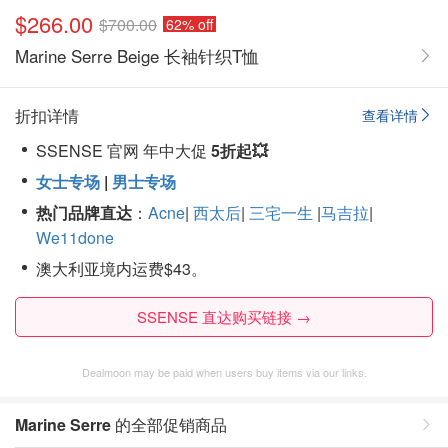
$266.00
$700.00
62% off
Marine Serre Beige 长袖针织T恤
折扣详情
查看详情
SSENSE 官网 年中大促
5折起💥
女士专场
|
男士专场
热门品牌直达
：
Acne
|
西太后
|
三宅一生
|
马吉拉
|
We11done
澳大利亚境内运费$43。
SSENSE 直达购买链接 →
Dealmoon may be paid when users buy items via our links.
Marine Serre
的全部促销商品