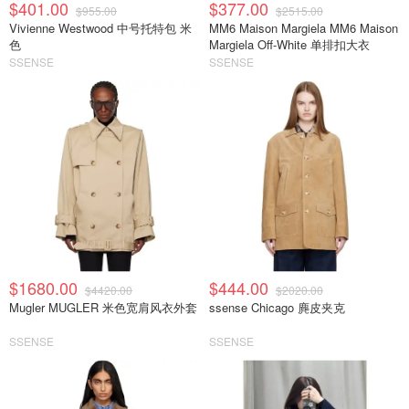
$401.00
$377.00
$955.00
$2515.00
Vivienne Westwood 中号托特包 米
MM6 Maison Margiela MM6 Maison
色
Margiela Off-White 单排扣大衣
SSENSE
SSENSE
$1680.00
$444.00
$4420.00
$2020.00
Mugler MUGLER 米色宽肩风衣外套
ssense Chicago 麂皮夹克
SSENSE
SSENSE