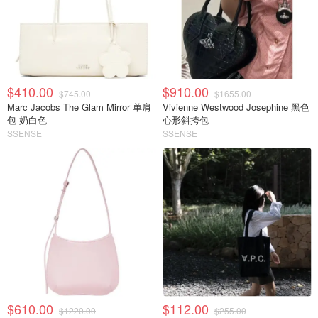
$410.00
$910.00
$745.00
$1655.00
Marc Jacobs The Glam Mirror 单肩
Vivienne Westwood Josephine 黑色
包 奶白色
心形斜挎包
SSENSE
SSENSE
$610.00
$112.00
$1220.00
$255.00