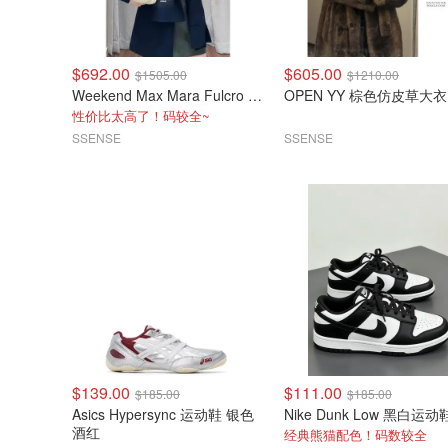
$692.00
$605.00
$1505.00
$1210.00
Weekend Max Mara Fulcro 海军蓝围巾外套
OPEN YY 棕色仿皮草大衣
性价比太高了！码较全~
SSENSE
SSENSE
$139.00
$111.00
$185.00
$185.00
Asics Hypersync 运动鞋 银色
Nike Dunk Low 黑白运动
酒红
经典熊猫配色！码数较全