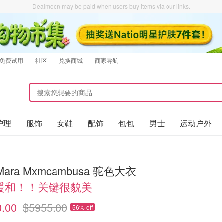
Dealmoon may be paid when users buy items via our links.
免费试用
社区
兑换商城
商家导航
护理
服饰
女鞋
配饰
包包
男士
运动户外
Mara Mxmcambusa 驼色大衣
暖和！！关键很貌美
0.00
$5955.00
56% off