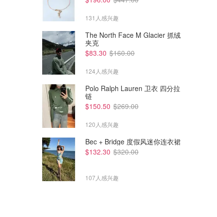
131人感兴趣
The North Face M Glacier 抓绒
夹克
$83.30
$160.00
124人感兴趣
Polo Ralph Lauren 卫衣 四分拉
链
$150.50
$269.00
120人感兴趣
Bec + Bridge 度假风迷你连衣裙
$132.30
$320.00
107人感兴趣
$685.00
$1068.00
$2075.00
$3050.00
Max Mara Tan Atillio 仿皮草大
Toteme 黑色宽松大衣
衣