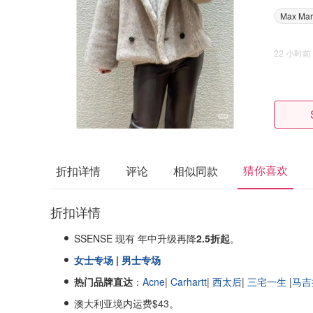
Max Ma
22 小时前
猜你喜欢
折扣详情
评论
相似同款
折扣详情
SSENSE 现有 年中升级再降
2.5折起
。
女士专场
|
男士专场
热门品牌直达
：
Acne
|
Carhartt
|
西太后
|
三宅一生
|
马吉
澳大利亚境内运费$43。