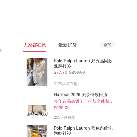
🇦🇺
澳洲
🇳🇿
新西兰
大家都在抢
最新好货
全部
享
Polo Ralph Lauren 郑秀晶同款
亚麻衬衫
$77.70
$259.00
2179人感兴趣
Harrods 2026 美妆倒数日历
今年选品夯爆了！护肤全线都很绝
$525.00
255人感兴趣
Polo Ralph Lauren 蓝色条纹泡
泡纱衬衫