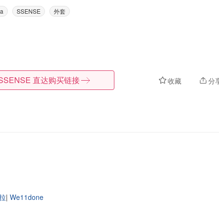
ra
SSENSE
外套
SSENSE
直达购买链接
收藏
分
拉
|
We11done