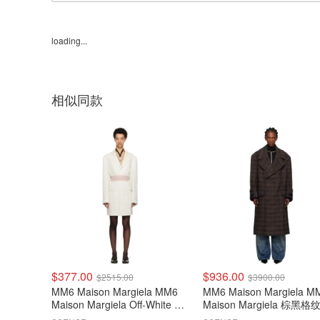
loading...
相似同款
$377.00
$936.00
$2515.00
$3900.00
MM6 Maison Margiela MM6
MM6 Maison Margiela M
Maison Margiela Off-White 单
Maison Margiela 棕黑格
排扣大衣
衣