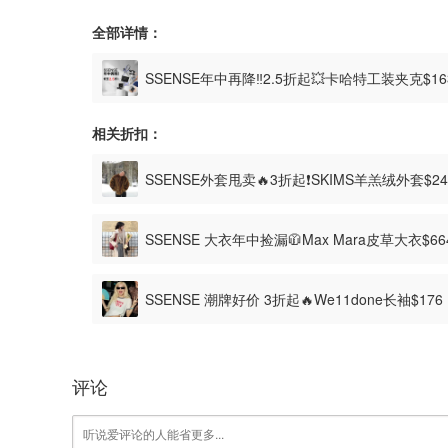
全部详情：
SSENSE年中再降‼️2.5折起💥卡哈特工装夹克$1
相关折扣：
SSENSE外套甩卖🔥3折起❗SKIMS羊羔绒外套$2
SSENSE 大衣年中捡漏🧥Max Mara皮草大衣$6
SSENSE 潮牌好价 3折起🔥We11done长袖$17
评论