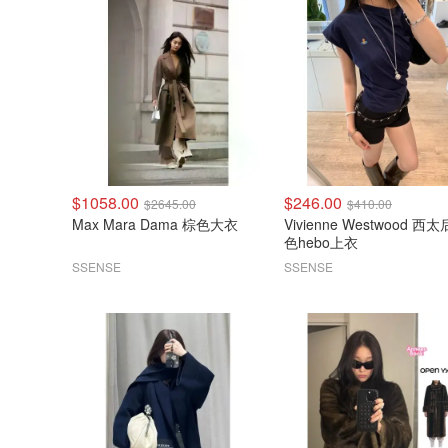
$1058.00
$246.00
$2645.00
$410.00
Max Mara Dama 棕色大衣
Vivienne Westwood 西太
色hebo上衣
SSENSE
SSENSE