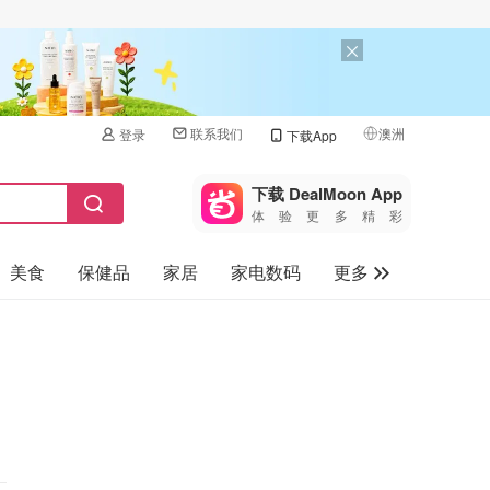
联系我们
澳洲
登录
下载App
🇺🇸
美国
下载 DealMoon App
体验更多精彩
🇨🇳
中国
美食
保健品
家居
家电数码
更多
🇨🇦
加拿大
🇬🇧
汽车
英国
旅游
🇩🇪
德国
母婴儿童
🇫🇷
法国
🇮🇹
意大利