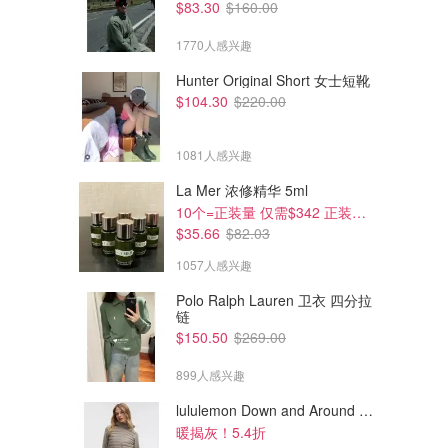
$83.30
$160.00
1770人感兴趣
Hunter Original Short 女士短靴
$104.30
$220.00
1081人感兴趣
La Mer 浓修精华 5ml
10个=正装量 仅需$342 正装半价！
$35.66
$82.03
1057人感兴趣
Polo Ralph Lauren 卫衣 四分拉
链
$150.50
$269.00
899人感兴趣
lululemon Down and Around 羽绒夹克
暖揭灰！5.4折