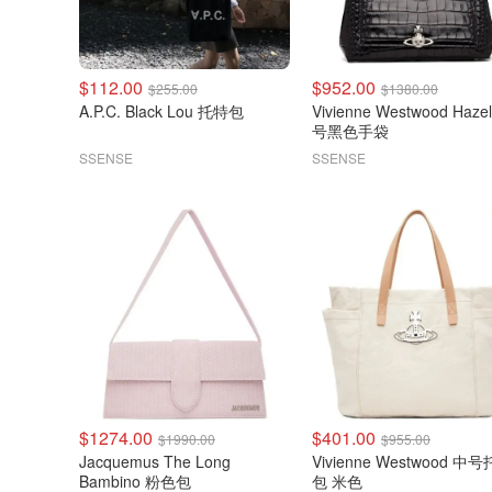
$112.00
$952.00
$255.00
$1380.00
A.P.C. Black Lou 托特包
Vivienne Westwood Hazel 中
号黑色手袋
SSENSE
SSENSE
$1274.00
$401.00
$1990.00
$955.00
Jacquemus The Long
Vivienne Westwood 中
Bambino 粉色包
包 米色