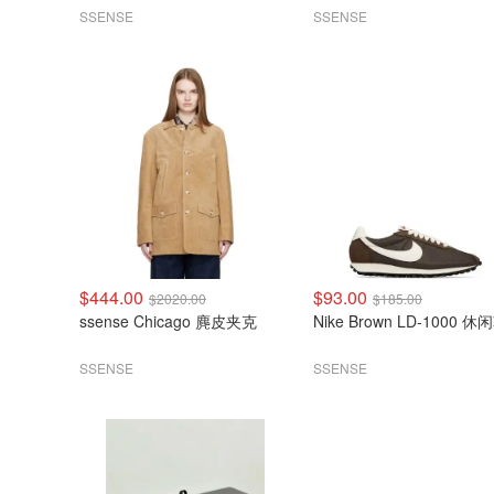
SSENSE
SSENSE
$444.00
$93.00
$2020.00
$185.00
ssense Chicago 麂皮夹克
Nike Brown LD-1000 休
SSENSE
SSENSE