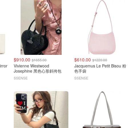
$910.00
$610.00
$1655.00
$1220.00
Vivienne Westwood
Jacquemus Le Petit Bisou 粉
Josephine 黑色心形斜挎包
色手袋
SSENSE
SSENSE