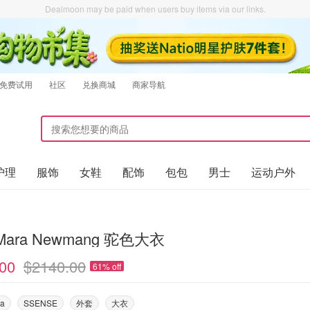
Dealmoon may be paid when users buy items via our links.
免费试用
社区
兑换商城
商家导航
护理
服饰
女鞋
配饰
包包
男士
运动户外
Max Mara Newmang 驼色大衣
00
$2140.00
61% off
ra
SSENSE
外套
大衣