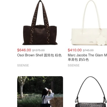
$646.00
$410.00
$1375.00
$745.00
Osoi Brown Shell 圆筒包 棕色
Marc Jacobs The Glam Mirror
单肩包 奶白色
SSENSE
SSENSE