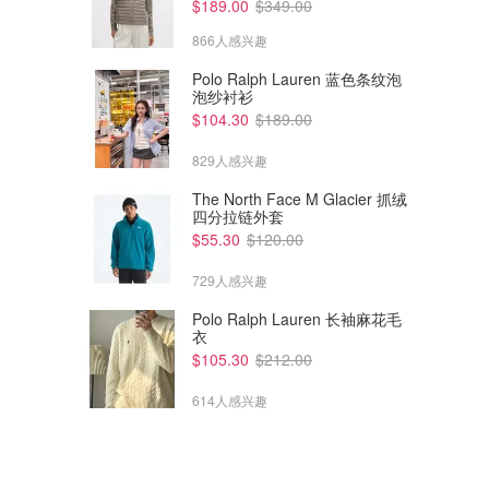
$189.00
$349.00
866人感兴趣
Polo Ralph Lauren 蓝色条纹泡
泡纱衬衫
$104.30
$189.00
$222.00
$633.00
$740.00
$2110.00
829人感兴趣
A.P.C. APC Dion 牛仔夹克 蓝
Max Mara 棕色软质夹克
色
The North Face M Glacier 抓绒
四分拉链外套
SSENSE
SSENSE
$55.30
$120.00
729人感兴趣
Polo Ralph Lauren 长袖麻花毛
衣
$105.30
$212.00
614人感兴趣