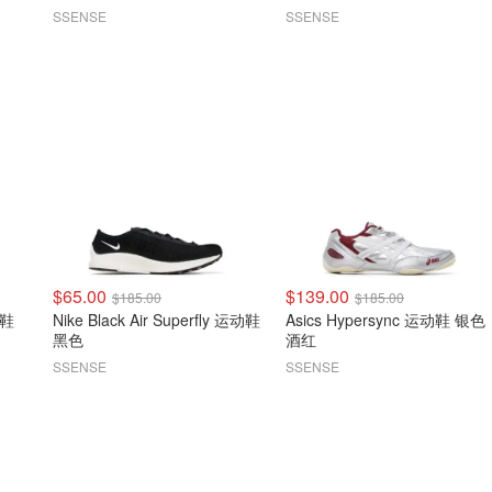
SSENSE
SSENSE
$65.00
$139.00
$185.00
$185.00
闲鞋
Nike Black Air Superfly 运动鞋
Asics Hypersync 运动鞋 银色
黑色
酒红
SSENSE
SSENSE