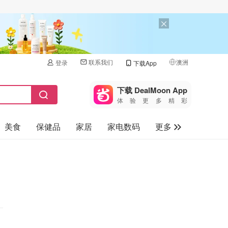
联系我们
澳洲
登录
下载App
🇺🇸
美国
下载 DealMoon App
体验更多精彩
🇨🇳
中国
美食
保健品
家居
家电数码
更多
🇨🇦
加拿大
🇬🇧
汽车
英国
旅游
🇩🇪
德国
母婴儿童
🇫🇷
法国
🇮🇹
意大利