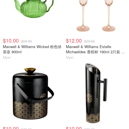
$10.00
$12.00
$59.95
$29.95
Maxwell & Williams Wicked 粉色绿
Maxwell & Williams Estelle
茶壶 900ml
Michaelides 香槟杯 190ml 2只装 蜜
瓜色
Myer
Myer
$10.00
$10.00