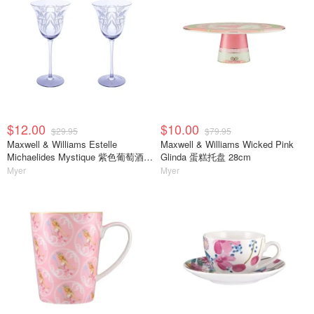
$12.00
$10.00
$29.95
$79.95
Maxwell & Williams Estelle
Maxwell & Williams Wicked Pink
Michaelides Mystique 紫色葡萄酒杯
Glinda 蛋糕托盘 28cm
320ml 2只装
Myer
Myer