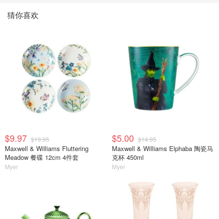
猜你喜欢
$9.97
$5.00
$19.95
$14.95
Maxwell & Williams Fluttering
Maxwell & Williams Elphaba 陶瓷马
Meadow 餐碟 12cm 4件套
克杯 450ml
Myer
Myer