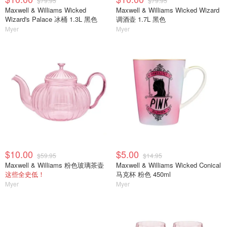
$79.95
$79.95
Maxwell & Williams Wicked
Maxwell & Williams Wicked Wizard
Wizard's Palace 冰桶 1.3L 黑色
调酒壶 1.7L 黑色
Myer
Myer
$10.00
$5.00
$59.95
$14.95
Maxwell & Williams 粉色玻璃茶壶
Maxwell & Williams Wicked Conical
这些全史低！
马克杯 粉色 450ml
Myer
Myer