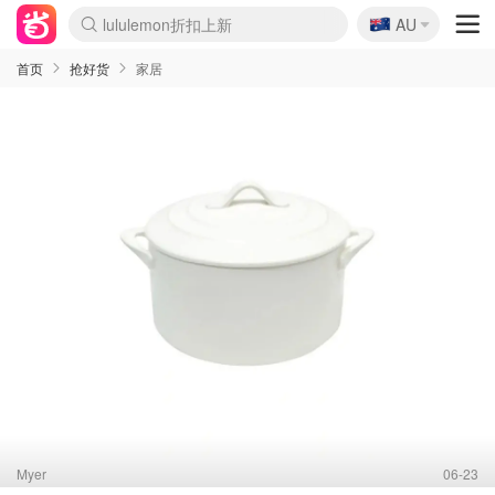
lululemon折扣上新
🇦🇺
Sasa美妆护肤3.5折
AU
SSENSE年中3折
FreshBeauty好价汇总
Cettire降价+叠9折
WWS Coles超市实拍
viagogo二手票捡漏
Myer超级周末1折
The Outnet奢牌1折起
David Jones 3折起
Flannels大牌1折
Perfumes Club护肤1折
AMIRO返校季6.2折
Amazon折扣汇总
eToro入金$200送$50
Amazon数码好物
ICONIC本周7.5折
ThedoubleF高奢地板价
Moose Knuckles 6折
丝芙兰5折起
EUFY官网3.7折起
Selenichast首饰2折
Trip机票酒店促销
YSL送5件彩妆礼
Amazon家居好物
Amazon美妆护肤
雅漾大喷$8
过敏原检测盒$33
伊索独家赠50ml沐浴露
科颜氏清仓3折
SEALIFE海洋馆门票6折
丝塔芙大白罐$16
订阅Newsletter送香薰
Cult Beauty 6.8折
Harrods圣诞日历2.3折
LN-CC奢牌私促3折
d'Alba空姐喷雾$16
EVE LOM套装逆天2折
Bernardelli独家4折
Adore Beauty 6折起
CT圣诞日历
Mytheresa奢品2.7折
Luxury Escapes 9折
Currentbody美容仪9折
MOON Garden Live
Roborock扫地机3.7折
Tingo Life水杯$24
Valentino官网5折
CR洗发护发6.3折
修丽可套装7.4折
Myer彩妆2件7折
GANNI官网4.5折
Stylevana韩妆4折
Tessabit高奢8.5折
OGX洗护4折
Amazon阿德莱德次日达
卡诗8.5折+赠礼
Philips Hue灯具8折
首页
抢好货
家居
Myer
06-23