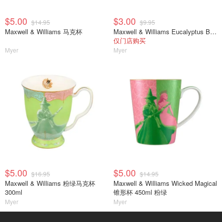
$5.00
$3.00
$14.95
$9.95
Maxwell & Williams 马克杯
Maxwell & Williams Eucalyptus Bloom 白色咖啡杯碟 100ml
仅门店购买
Myer
Myer
$5.00
$5.00
$16.95
$14.95
Maxwell & Williams 粉绿马克杯
Maxwell & Williams Wicked Magical
300ml
锥形杯 450ml 粉绿
Myer
Myer