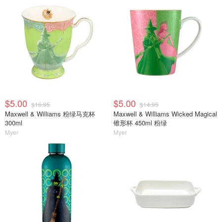
$5.00
$5.00
$16.95
$14.95
Maxwell & Williams 粉绿马克杯
Maxwell & Williams Wicked Magical
300ml
锥形杯 450ml 粉绿
Myer
Myer