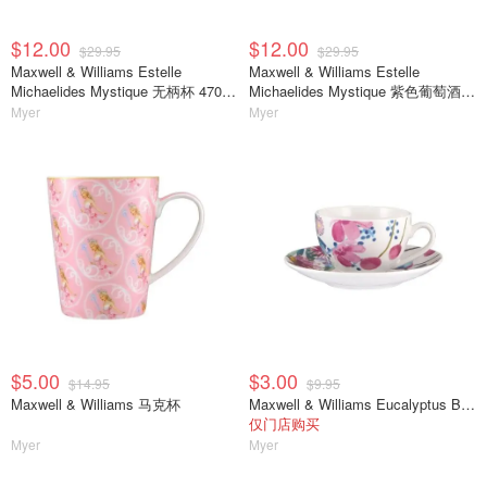
$12.00
$12.00
$29.95
$29.95
Maxwell & Williams Estelle
Maxwell & Williams Estelle
Michaelides Mystique 无柄杯 470ml
Michaelides Mystique 紫色葡萄酒杯
2只 紫色
320ml 2只装
Myer
Myer
$5.00
$3.00
$14.95
$9.95
Maxwell & Williams 马克杯
Maxwell & Williams Eucalyptus Bloom 白色咖啡杯碟 100ml
仅门店购买
Myer
Myer