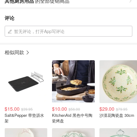
其他厨房用品
的全部促销商品
评论
暂无评论，打开App写评论
相似同款
$15.00
$10.00
$29.00
$39.95
$56.00
$79.95
Salt&Pepper 带垫沥水
KitchenAid 黑色中号陶
沙漠花陶瓷盘 30cm
架
瓷烤盘