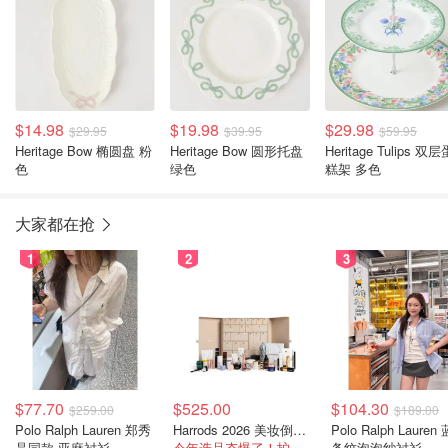
$14.98
$19.98
$29.98
$29.95
$39.95
$59.95
Heritage Bow 椭圆盘 粉
Heritage Bow 圆形托盘
Heritage Tulips 双层
色
绿色
糕架 多色
大家都在抢
1
2
3
$77.70
$525.00
$104.30
$259.00
$189.00
Polo Ralph Lauren 郑秀
Harrods 2026 美妆倒数日历
Polo Ralph Lauren
晶同款 亚麻衬衫
今年选品夯爆了！护肤全线都很绝
条纹泡泡纱衬衫