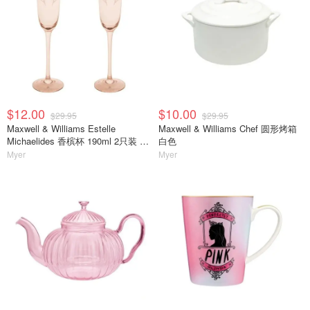
$12.00
$10.00
$29.95
$29.95
Maxwell & Williams Estelle
Maxwell & Williams Chef 圆形烤箱
Michaelides 香槟杯 190ml 2只装 蜜
白色
瓜色
Myer
Myer