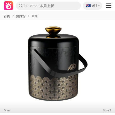
lululemon本周上新
🇦🇺
AU
Sasa美妆护肤3.5折
SSENSE年中3折
FreshBeauty好价汇总
Cettire降价+叠9折
Farfetch折上8折
WWS Coles超市实拍
viagogo二手票捡漏
Myer清仓1折起
The Outnet奢牌1折起
David Jones 3折起
Flannels大牌1折
Perfumes Club护肤1折
AMIRO返校季6.2折
Oweek抽奖送Airpods
Amazon折扣汇总
eToro入金$200送$50
Amazon数码好物
ICONIC本周7.5折
ThedoubleF高奢地板价
Moose Knuckles 6折
丝芙兰5折起
EUFY官网3.7折起
Selenichast首饰2折
Trip机票酒店促销
YSL送5件彩妆礼
Amazon家居好物
BIGBANG巡演开票
David Jones时尚3折
Amazon美妆护肤
雅漾大喷$8
过敏原检测盒$33
伊索独家赠50ml沐浴露
科颜氏送高保湿面霜
SEALIFE海洋馆门票6折
丝塔芙大白罐$16
订阅Newsletter送香薰
Cult Beauty 6.8折
Harrods圣诞日历2.3折
LN-CC奢牌私促3折
d'Alba空姐喷雾$16
EVE LOM套装逆天2折
Bernardelli独家4折
Adore Beauty 6折起
CT圣诞日历
Mytheresa奢品2.7折
首页
抢好货
家居
Myer
06-23