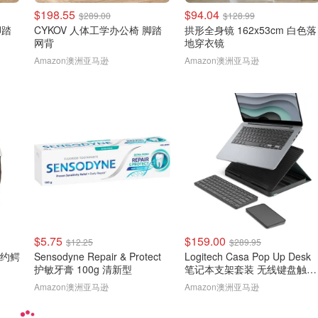
$198.55
$94.04
$289.00
$128.99
脚踏
CYKOV 人体工学办公椅 脚踏
拱形全身镜 162x53cm 白色落
网背
地穿衣镜
Amazon澳洲亚马逊
Amazon澳洲亚马逊
$5.75
$159.00
$12.25
$289.95
款简约鳄
Sensodyne Repair & Protect
Logitech Casa Pop Up Desk
护敏牙膏 100g 清新型
笔记本支架套装 无线键盘触控
板
Amazon澳洲亚马逊
Amazon澳洲亚马逊