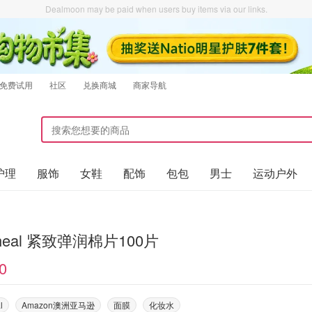
Dealmoon may be paid when users buy items via our links.
免费试用
社区
兑换商城
商家导航
护理
服饰
女鞋
配饰
包包
男士
运动户外
iheal 紧致弹润棉片100片
0
l
Amazon澳洲亚马逊
面膜
化妆水