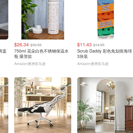
$26.34
$11.43
$30.99
$14.95
 两盖
750ml 花朵白色不锈钢保温水
Scrub Daddy 彩色免划痕海绵
瓶 吸管款
3块装
Amazon澳洲亚马逊
Amazon澳洲亚马逊