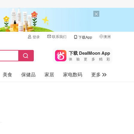
联系我们
澳洲
登录
下载App
🇺🇸
美国
下载 DealMoon App
体验更多精彩
🇨🇳
中国
美食
保健品
家居
家电数码
更多
🇨🇦
加拿大
🇬🇧
汽车
英国
旅游
🇩🇪
德国
母婴儿童
🇫🇷
法国
🇮🇹
意大利