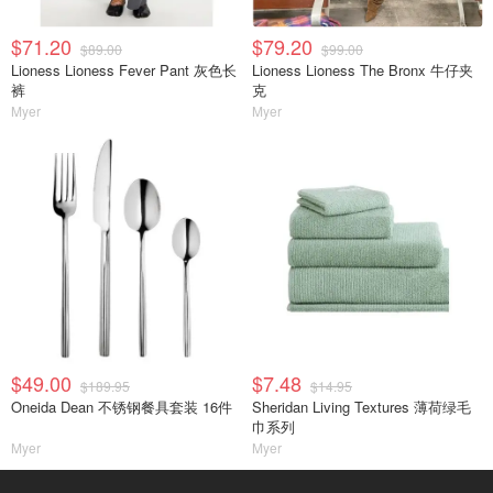
$71.20
$79.20
$89.00
$99.00
Lioness Lioness Fever Pant 灰色长
Lioness Lioness The Bronx 牛仔夹
裤
克
Myer
Myer
$49.00
$7.48
$189.95
$14.95
Oneida Dean 不锈钢餐具套装 16件
Sheridan Living Textures 薄荷绿毛
巾系列
Myer
Myer