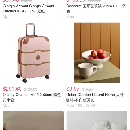
$82.00
$339.99
Giorgio Armani Giorgio Armani
Baccarat 圆形珐琅锅 29cm 6.3L 绿
Luminous Silk Glow 腮红
色
Myer
Myer
$291.60
$9.97
$729.00
$19.95
Delsey Chatelet Air 2.0 66cm 粉色
Robert Gordon Natural Home 大号
行李箱
咖啡杯 白色斑点
Myer
Myer
193人感兴趣