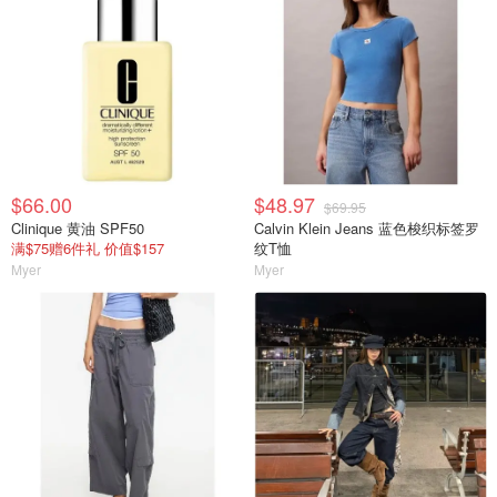
$66.00
$48.97
$69.95
Clinique 黄油 SPF50
Calvin Klein Jeans 蓝色梭织标签罗
满$75赠6件礼 价值$157
纹T恤
Myer
Myer