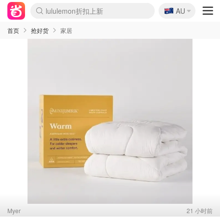
lululemon折扣上新
🇦🇺
Sasa美妆护肤3.5折
AU
SSENSE年中2.5折
FreshBeauty好价汇总
Cettire降价+叠9折
WWS Coles超市实拍
viagogo二手票捡漏
Myer超级周末
The Outnet奢牌1折起
David Jones 3折起
Flannels大牌1折
Perfumes Club护肤1折
AMIRO面罩$251
Amazon折扣汇总
eToro入金$200送$50
Amazon数码好物
ICONIC本周7.5折
ThedoubleF高奢地板价
Moose Knuckles 6折
丝芙兰5折起
EUFY摄像头$98
Selenichast首饰2折
Trip机票酒店促销
YSL送5件彩妆礼
Amazon家居好物
Amazon美妆护肤
雅漾大喷$8
过敏原检测盒$33
伊索独家赠50ml沐浴露
科颜氏高保湿面霜$29
SEALIFE海洋馆门票6折
丝塔芙大白罐$16
订阅Newsletter送香薰
Cult Beauty 6.8折
Harrods圣诞日历$525
LN-CC奢牌私促3折
d'Alba空姐喷雾$16
EVE LOM套装£56
Bernardelli独家4折
Adore Beauty 6折起
CT圣诞日历
Mytheresa奢品2.7折
Luxury Escapes 9折
Currentbody美容仪$881
MOON Garden Live
Roborock扫地机$649
Tingo Life水杯$24
Valentino官网5折
CR洗护套装$23
修丽可4件套$159
Myer彩妆2件7折
GANNI官网4.5折
Stylevana韩妆4折
Tessabit高奢8.5折
OGX洗发水$11
Amazon阿德莱德次日达
卡诗8.5折+赠礼
Philips Hue灯具8折
首页
抢好货
家居
Myer
21 小时前