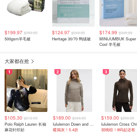
$199.97
$124.97
$174.99
$399.95
$249.95
$349.99
500gsm羊毛被
Heritage 30/70 鸭绒被
MINIJUMBUK Super
Cool 羊毛被
大家都在抢
1
2
3
$105.30
$189.00
$159.00
$212.00
$349.00
$299.00
Polo Ralph Lauren 长袖
lululemon Down and Around 羽绒夹克
麻花针织衫
暖揭灰！5.4折
胡桃