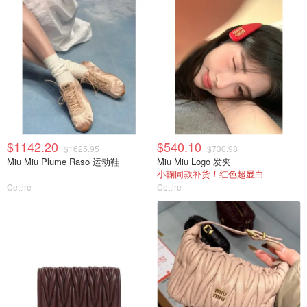
$1142.20
$540.10
$1625.95
$730.98
Miu Miu Plume Raso 运动鞋
Miu Miu Logo 发夹
小鞠同款补货！红色超显白
Cettire
Cettire