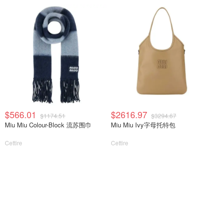
$566.01
$2616.97
$1174.51
$3294.67
Miu Miu Colour-Block 流苏围巾
Miu Miu Ivy字母托特包
Cettire
Cettire