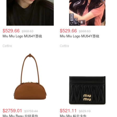
$529.66
$529.66
$968.63
$968.63
Miu Miu Logo MU54Y墨镜
Miu Miu Logo MU54Y墨镜
Cettire
Cettire
$2759.01
$521.11
$3759.44
$629.19
Miu Miu Beau 拉链肩包
Miu Miu 标志卡包