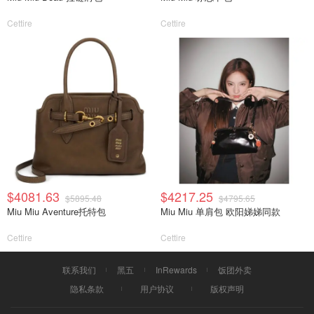
Cettire
Cettire
$4081.63
$4217.25
$5895.48
$4795.65
Miu Miu Aventure托特包
Miu Miu 单肩包 欧阳娣娣同款
Cettire
Cettire
联系我们
黑五
InRewards
饭团外卖
隐私条款
用户协议
版权声明