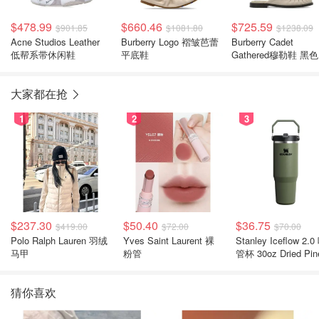
$478.99
$660.46
$725.59
$901.85
$1081.80
$1238.09
Acne Studios Leather
Burberry Logo 褶皱芭蕾
Burberry Cadet
低帮系带休闲鞋
平底鞋
Gathered穆勒鞋 黑色
大家都在抢
1
2
3
$237.30
$50.40
$36.75
$419.00
$72.00
$70.00
Polo Ralph Lauren 羽绒
Yves Saint Laurent 裸
Stanley Iceflow 2.0 吸
马甲
粉管
管杯 30oz Dried Pin
猜你喜欢