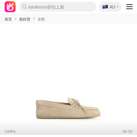
🇦🇺
Sasa美妆护肤3.5折
AU
lululemon折扣上新
SSENSE年中2.5折
FreshBeauty好价汇总
Cettire降价+叠9折
WWS Coles超市实拍
viagogo二手票捡漏
Myer超级周末
The Outnet奢牌1折起
David Jones 3折起
Flannels大牌1折
Perfumes Club护肤1折
AMIRO面罩$251
Amazon折扣汇总
eToro入金$200送$50
Amazon数码好物
ICONIC本周7.5折
ThedoubleF高奢地板价
Moose Knuckles 6折
丝芙兰5折起
EUFY摄像头$98
Selenichast首饰2折
Trip机票酒店促销
YSL送5件彩妆礼
Amazon家居好物
Amazon美妆护肤
雅漾大喷$8
过敏原检测盒$33
伊索独家赠50ml沐浴露
科颜氏高保湿面霜$29
SEALIFE海洋馆门票6折
丝塔芙大白罐$16
订阅Newsletter送香薰
Cult Beauty 6.8折
Harrods圣诞日历$525
LN-CC奢牌私促3折
d'Alba空姐喷雾$16
EVE LOM套装£56
Bernardelli独家4折
Adore Beauty 6折起
CT圣诞日历
Mytheresa奢品2.7折
Luxury Escapes 9折
Currentbody美容仪$881
MOON Garden Live
Roborock扫地机$649
Tingo Life水杯$24
Valentino官网5折
CR洗护套装$23
修丽可4件套$159
Myer彩妆2件7折
GANNI官网4.5折
Stylevana韩妆4折
Tessabit高奢8.5折
OGX洗发水$11
Amazon阿德莱德次日达
卡诗8.5折+赠礼
Philips Hue灯具8折
首页
抢好货
女鞋
Cettire
06-23