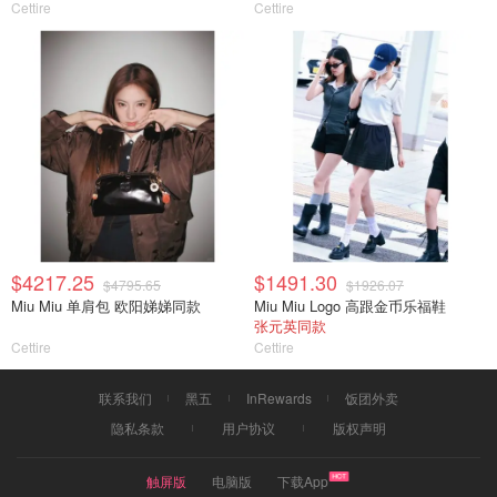
Cettire
Cettire
$4217.25
$1491.30
$4795.65
$1926.07
Miu Miu 单肩包 欧阳娣娣同款
Miu Miu Logo 高跟金币乐福鞋
张元英同款
Cettire
Cettire
联系我们
黑五
InRewards
饭团外卖
隐私条款
用户协议
版权声明
触屏版
电脑版
下载App