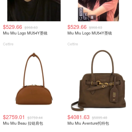
$529.66
$529.66
$968.63
$968.63
Miu Miu Logo MU54Y墨镜
Miu Miu Logo MU54Y墨镜
Cettire
Cettire
$2759.01
$4081.63
$3759.44
$5895.48
Miu Miu Beau 拉链肩包
Miu Miu Aventure托特包