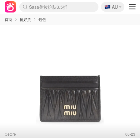
🇦🇺
Sasa美妆护肤3.5折
AU
lululemon本周上新
SSENSE年中3折
FreshBeauty好价汇总
Cettire降价+叠9折
Farfetch折上8折
WWS Coles超市实拍
viagogo二手票捡漏
Myer清仓1折起
The Outnet奢牌1折起
David Jones 3折起
Flannels大牌1折
Perfumes Club护肤1折
AMIRO返校季6.2折
Oweek抽奖送Airpods
Amazon折扣汇总
eToro入金$200送$50
Amazon数码好物
ICONIC本周7.5折
ThedoubleF高奢地板价
Moose Knuckles 6折
丝芙兰5折起
EUFY官网3.7折起
Selenichast首饰2折
Trip机票酒店促销
YSL送5件彩妆礼
Amazon家居好物
BIGBANG巡演开票
David Jones时尚3折
Amazon美妆护肤
雅漾大喷$8
过敏原检测盒$33
伊索独家赠50ml沐浴露
科颜氏送高保湿面霜
CW药房打折海报
SEALIFE海洋馆门票6折
丝塔芙大白罐$16
订阅Newsletter送香薰
Cult Beauty 6.8折
Harrods圣诞日历2.3折
LN-CC奢牌私促3折
d'Alba空姐喷雾$16
EVE LOM套装逆天2折
Bernardelli独家4折
Adore Beauty 6折起
CT圣诞日历
Mytheresa奢品2.7折
首页
抢好货
包包
Cettire
06-23