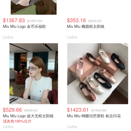
$1367.83
$353.16
$1851.09
$643.40
Miu Miu Logo 金币乐福鞋
Miu Miu 椭圆框太阳镜
Cettire
Cettire
$529.66
$1423.61
$968.63
$1569.85
Miu Miu Logo 超大无框太阳镜
Miu Miu 蝴蝶结芭蕾鞋 标志印花
浅灰色100%出片
Cettire
Cettire