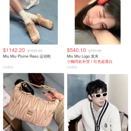
$1142.20
$540.10
$1625.95
$730.98
Miu Miu Plume Raso 运动鞋
Miu Miu Logo 发夹
小鞠同款补货！红色超显白
Cettire
Cettire