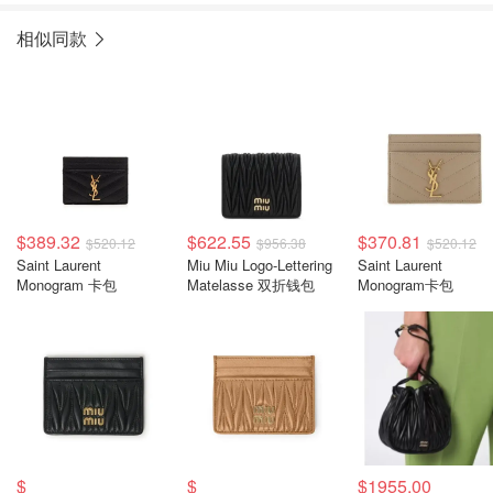
相似同款
$389.32
$622.55
$370.81
$520.12
$956.38
$520.12
Saint Laurent
Miu Miu Logo-Lettering
Saint Laurent
Monogram 卡包
Matelasse 双折钱包
Monogram卡包
$
$
$1955.00