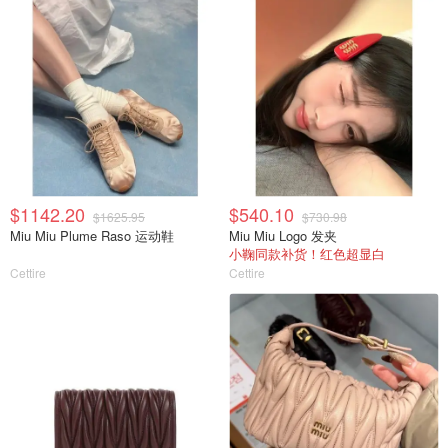
$1142.20
$540.10
$1625.95
$730.98
Miu Miu Plume Raso 运动鞋
Miu Miu Logo 发夹
小鞠同款补货！红色超显白
Cettire
Cettire