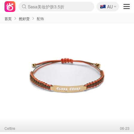
🇦🇺
Sasa美妆护肤3.5折
AU
lululemon折扣上新
SSENSE年中3折
FreshBeauty好价汇总
Cettire降价+叠9折
Farfetch折上8折
WWS Coles超市实拍
viagogo二手票捡漏
Myer清仓1折起
The Outnet奢牌1折起
David Jones 3折起
Flannels大牌1折
Perfumes Club护肤1折
AMIRO返校季6.2折
Oweek抽奖送Airpods
Amazon折扣汇总
eToro入金$200送$50
Amazon数码好物
ICONIC本周7.5折
ThedoubleF高奢地板价
Moose Knuckles 6折
丝芙兰5折起
EUFY官网3.7折起
Selenichast首饰2折
Trip机票酒店促销
YSL送5件彩妆礼
Amazon家居好物
BIGBANG巡演开票
David Jones时尚3折
Amazon美妆护肤
雅漾大喷$8
过敏原检测盒$33
伊索独家赠50ml沐浴露
科颜氏清仓3折
SEALIFE海洋馆门票6折
丝塔芙大白罐$16
订阅Newsletter送香薰
Cult Beauty 6.8折
Harrods圣诞日历2.3折
LN-CC奢牌私促3折
d'Alba空姐喷雾$16
EVE LOM套装逆天2折
Bernardelli独家4折
Adore Beauty 6折起
CT圣诞日历
Mytheresa奢品2.7折
Luxury Escapes 9折
Currentbody美容仪9折
卡诗9折+赠4件礼
MOON Garden Live
ALLSAINTS美衣3折
Roborock扫地机3.7折
Tingo Life水杯$24
Valentino官网5折
CR洗发护发6.3折
首页
抢好货
配饰
Cettire
06-23