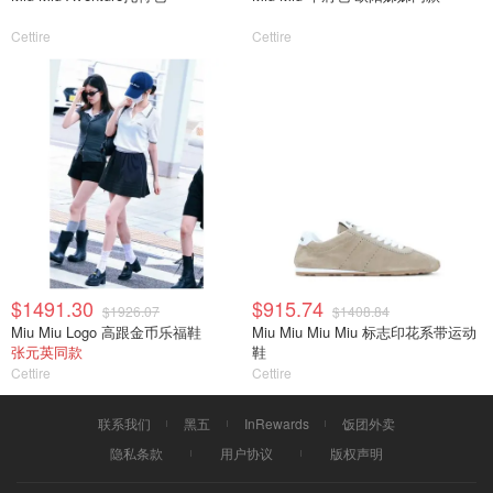
Cettire
Cettire
$1491.30
$915.74
$1926.07
$1408.84
Miu Miu Logo 高跟金币乐福鞋
Miu Miu Miu Miu 标志印花系带运动
张元英同款
鞋
Cettire
Cettire
联系我们
黑五
InRewards
饭团外卖
隐私条款
用户协议
版权声明