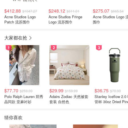
$412.88
$248.12
$275.07
$1047.27
$611.01
$665.54
Acne Studios Logo
Acne Studios Fringe
Acne Studios Logo
Patch 流苏围巾
Logo 流苏围巾
围巾
大家都在抢
1
2
3
$77.70
$29.99
$36.75
$259.00
$159.99
$70.00
Polo Ralph Lauren 郑秀
Adairs Zodiac 天然被套
Stanley Iceflow 2.0 吸
晶同款 亚麻衬衫
套装 自然色
管杯 30oz Dried Pin
猜你喜欢