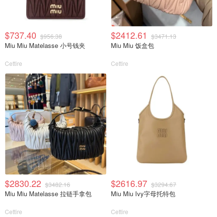
$737.40
$2412.61
$956.38
$3471.13
Miu Miu Matelasse 小号钱夹
Miu Miu 饭盒包
Cettire
Cettire
$2830.22
$2616.97
$3482.16
$3294.67
Miu Miu Matelasse 拉链手拿包
Miu Miu Ivy字母托特包
Cettire
Cettire