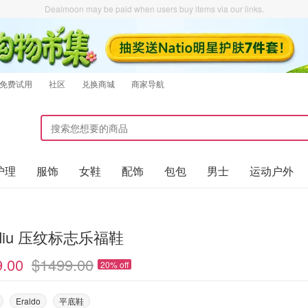
Dealmoon may be paid when users buy items via our links.
免费试用
社区
兑换商城
商家导航
护理
服饰
女鞋
配饰
包包
男士
运动户外
 Miu 压纹标志乐福鞋
9.00
$1499.00
20% off
Eraldo
平底鞋