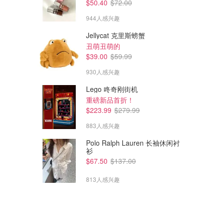
$50.40
$72.00
944人感兴趣
Jellycat 克里斯螃蟹
丑萌丑萌的
$39.00
$59.99
930人感兴趣
$905.93
$865.05
$1551.00
$1482.00
Lego 咚奇刚街机
Miu Miu 蝴蝶结尖头穆勒鞋
Miu Miu 褶皱乐福鞋
重磅新品首折！
$223.99
$279.99
Eraldo
Eraldo
883人感兴趣
Polo Ralph Lauren 长袖休闲衬
衫
$67.50
$137.00
813人感兴趣