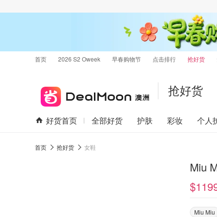
首页
2026 S2 Oweek
早春购物节
点击排行
抢好货
抢好货
好货首页
全部好货
护肤
彩妆
个人
首页
抢好货
女鞋
Miu
$119
Miu Miu