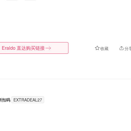
Eraldo
直达购买链接
收藏
分
折扣码
EXTRADEAL27