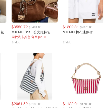
$3550.72
$1202.31
$5404.00
$2370.00
提包
Miu Miu Beau 公文托特包
Miu Miu 棉布迷你裙
同款浅卡其色 官网$6100
Eraldo
Eraldo
$2061.52
$1122.01
$3138.00
$1708.00