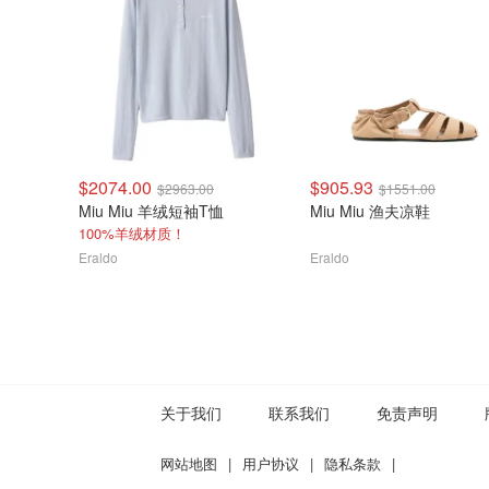
$2074.00
$905.93
$2963.00
$1551.00
Miu Miu 羊绒短袖T恤
Miu Miu 渔夫凉鞋
100%羊绒材质！
Eraldo
Eraldo
关于我们
联系我们
免责声明
网站地图
|
用户协议
|
隐私条款
|