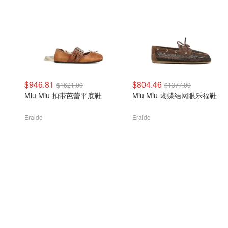
$946.81
$804.46
$1621.00
$1377.00
Miu Miu 扣带芭蕾平底鞋
Miu Miu 蝴蝶结网眼乐福鞋
Eraldo
Eraldo