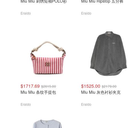
Miu Miu 刺绣短袖POLO衫
Miu Miu Ripstop 五分裤
Eraldo
Eraldo
$1717.69
$1525.00
$2615.00
$2179.00
Miu Miu 条纹手提包
Miu Miu 灰色衬衫夹克
Eraldo
Eraldo