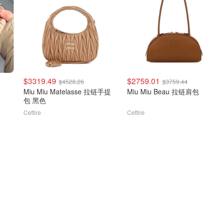
$3319.49
$2759.01
$4528.26
$3759.44
Miu Miu Matelasse 拉链手提
Miu Miu Beau 拉链肩包
包 黑色
Cettire
Cettire