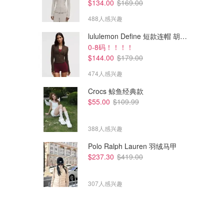
$134.00
$169.00
488人感兴趣
lululemon Define 短款连帽 胡桃棕
0-8码！！！！
$144.00
$179.00
474人感兴趣
$2511.00
$2790.00
$4050.00
$4500.00
Crocs 鲸鱼经典款
Miu Miu Aventure Regular 黑
Miu Miu Utilitaire 可可色麂皮
$55.00
$109.99
色包
斜挎包
折扣码：DEALMOON-AOT26
折扣码：DEALMOON-AOT26
ThedoubleF
ThedoubleF
388人感兴趣
Polo Ralph Lauren 羽绒马甲
$237.30
$419.00
307人感兴趣