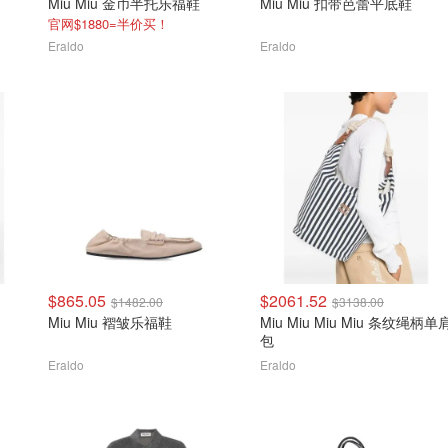
Miu Miu 金币半托乐福鞋
Miu Miu 扣带芭蕾平底鞋
官网$1880=半价买！
Eraldo
Eraldo
$865.05
$2061.52
$1482.00
$3138.00
Miu Miu 褶皱乐福鞋
Miu Miu Miu Miu 条纹绳柄单
包
Eraldo
Eraldo