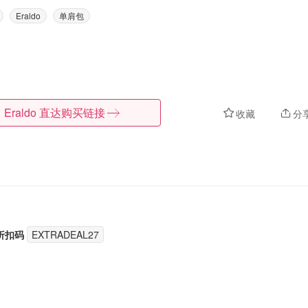
Eraldo
单肩包
Eraldo
直达购买链接
收藏
分
折扣码
EXTRADEAL27