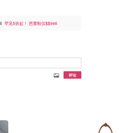
46
罕见5折起！ 芭蕾鞋仅$$946
评论