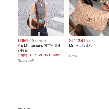
$3666.00
$2412.61
$4700.00
$3471.13
Miu Miu Utilitaire 可可色麂皮
Miu Miu 饭盒包
斜挎包
折扣码：DEALMOON-SUM22
Cettire
ThedoubleF