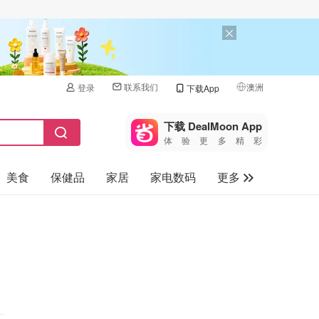
联系我们
澳洲
登录
下载App
🇺🇸
美国
下载 DealMoon App
体验更多精彩
🇨🇳
中国
美食
保健品
家居
家电数码
更多
🇨🇦
加拿大
🇬🇧
汽车
英国
旅游
🇩🇪
德国
母婴儿童
🇫🇷
法国
🇮🇹
意大利