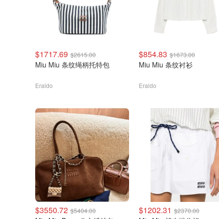
$1717.69
$854.83
$2615.00
$1673.00
Miu Miu 条纹绳柄托特包
Miu Miu 条纹衬衫
Eraldo
Eraldo
$3550.72
$1202.31
$5404.00
$2370.00