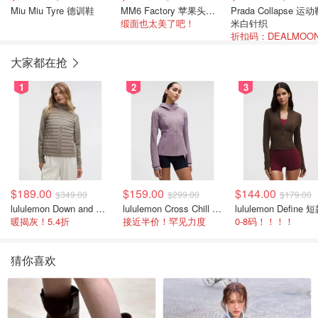
Miu Miu Tyre 德训鞋
MM6 Factory 苹果头德训
Prada Collapse 运动鞋
缎面也太美了吧！
米白针织
大家都在抢
1
2
3
$189.00
$159.00
$144.00
$349.00
$299.00
$179.00
lululemon Down and Around 羽绒夹克
lululemon Cross Chill 女士运动外套
暖揭灰！5.4折
接近半价！罕见力度
0-8码！！！！
猜你喜欢