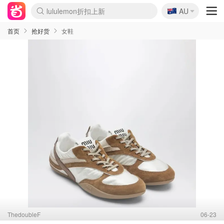
🇦🇺
Sasa美妆护肤3.5折
AU
lululemon折扣上新
SSENSE年中3折
FreshBeauty好价汇总
Cettire降价+叠9折
WWS Coles超市实拍
viagogo二手票捡漏
Myer超级周末1折
The Outnet奢牌1折起
David Jones 3折起
Flannels大牌1折
Perfumes Club护肤1折
AMIRO返校季6.2折
Amazon折扣汇总
eToro入金$200送$50
Amazon数码好物
ICONIC本周7.5折
ThedoubleF高奢地板价
Moose Knuckles 6折
丝芙兰5折起
EUFY官网3.7折起
Selenichast首饰2折
Trip机票酒店促销
YSL送5件彩妆礼
Amazon家居好物
Amazon美妆护肤
雅漾大喷$8
过敏原检测盒$33
伊索独家赠50ml沐浴露
科颜氏清仓3折
SEALIFE海洋馆门票6折
丝塔芙大白罐$16
订阅Newsletter送香薰
Cult Beauty 6.8折
Harrods圣诞日历2.3折
LN-CC奢牌私促3折
d'Alba空姐喷雾$16
EVE LOM套装逆天2折
Bernardelli独家4折
Adore Beauty 6折起
CT圣诞日历
Mytheresa奢品2.7折
Luxury Escapes 9折
Currentbody美容仪9折
MOON Garden Live
Roborock扫地机3.7折
Tingo Life水杯$24
Valentino官网5折
CR洗发护发6.3折
修丽可套装7.4折
Myer彩妆2件7折
GANNI官网4.5折
Stylevana韩妆4折
Tessabit高奢8.5折
OGX洗护4折
Amazon阿德莱德次日达
卡诗8.5折+赠礼
Philips Hue灯具8折
首页
抢好货
女鞋
ThedoubleF
06-23