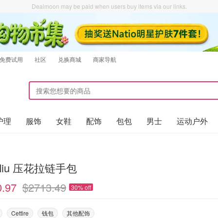
Dealmoon may be paid when users buy items via our links.
免费试用
社区
兑换商城
商家导航
护理
服饰
女鞋
配饰
包包
男士
运动户外
 Miu 压花拉链手包
0.97
$2713.49
30% off
Cettire
钱包
其他配饰