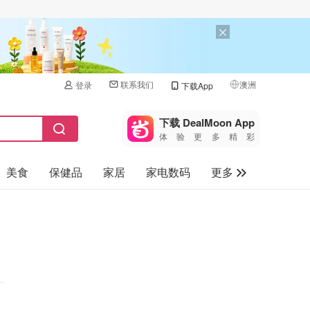
联系我们
澳洲
登录
下载App
🇺🇸
美国
下载 DealMoon App
体验更多精彩
🇨🇳
中国
美食
保健品
家居
家电数码
更多
🇨🇦
加拿大
🇬🇧
汽车
英国
旅游
🇩🇪
德国
母婴儿童
🇫🇷
法国
🇮🇹
意大利