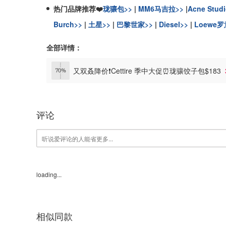
热门品牌推荐❤️
珑骧包>>
|
MM6马吉拉>>
|
Acne Stud
Burch>>
|
土星>>
|
巴黎世家>>
|
Diesel>>
|
Loewe罗
全部详情：
又双叒降价❗️Cettire 季中大促⏰珑骧饺子包$183
评论
loading...
相似同款