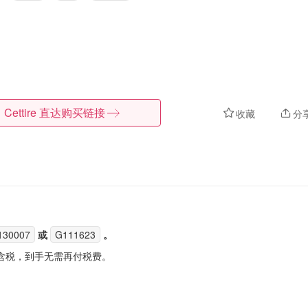
Cettire
直达购买链接
收藏
分
130007
或
G111623
。
含税，到手无需再付税费。