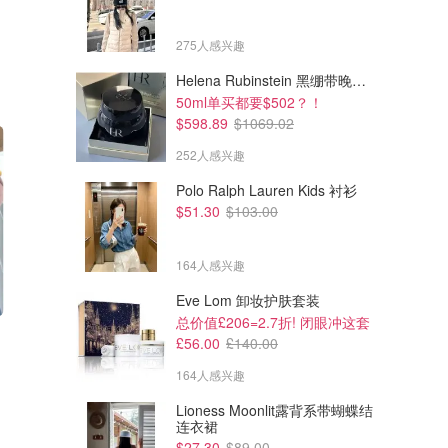
275人感兴趣
Helena Rubinstein 黑绷带晚霜 100ml
50ml单买都要$502？！
$598.89
$1069.02
252人感兴趣
Polo Ralph Lauren Kids 衬衫
$51.30
$103.00
164人感兴趣
Eve Lom 卸妆护肤套装
总价值£206=2.7折! 闭眼冲这套
$566.01
$1121.81
$1174.51
$1513.61
£56.00
£140.00
Miu Miu Colour-Block 流苏围
Miu Miu Logo 字母发夹三件套
巾
164人感兴趣
Cettire
Cettire
Lioness Moonlit露背系带蝴蝶结
连衣裙
$27.30
$89.00