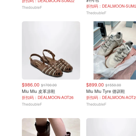
折扣码：DEALMOON-SUM22
折扣码：DEALMOON-SUM2
ThedoubleF
ThedoubleF
$986.00
$899.00
$1700.00
$1550.00
Miu Miu 皮革凉鞋
Miu Miu Tyre 德训鞋
折扣码：DEALMOON-AOT26
折扣码：DEALMOON-AOT2
ThedoubleF
ThedoubleF