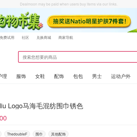
Dealmoon may be paid when users buy items via our links.
免费试用
社区
兑换商城
商家导航
护理
服饰
女鞋
配饰
包包
男士
运动户外
 Miu Logo马海毛混纺围巾锈色
00
ThedoubleF
围巾
其他配饰