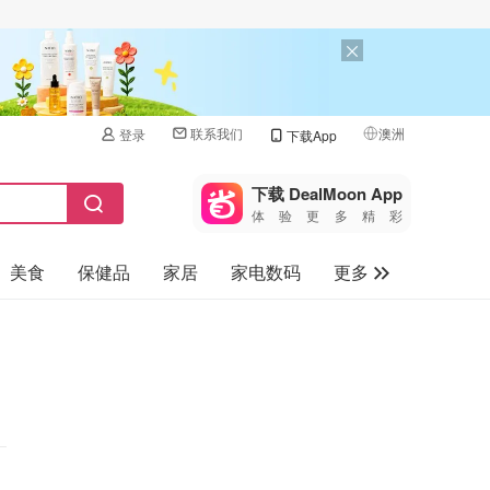
联系我们
澳洲
登录
下载App
🇺🇸
美国
下载 DealMoon App
体验更多精彩
🇨🇳
中国
美食
保健品
家居
家电数码
更多
🇨🇦
加拿大
🇬🇧
汽车
英国
旅游
🇩🇪
德国
母婴儿童
🇫🇷
法国
🇮🇹
意大利