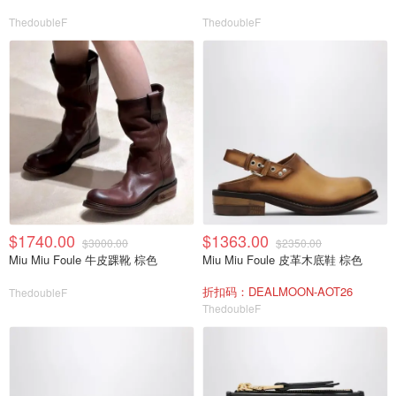
ThedoubleF
ThedoubleF
$1740.00
$1363.00
$3000.00
$2350.00
Miu Miu Foule 牛皮踝靴 棕色
Miu Miu Foule 皮革木底鞋 棕色
折扣码：DEALMOON-AOT26
ThedoubleF
ThedoubleF