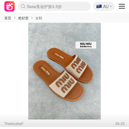
🇦🇺
Sasa美妆护肤3.5折
AU
lululemon折扣上新
SSENSE年中2.5折
FreshBeauty好价汇总
Cettire降价+叠9折
WWS Coles超市实拍
viagogo二手票捡漏
Myer超级周末
The Outnet奢牌1折起
David Jones 3折起
Flannels大牌1折
Perfumes Club护肤1折
AMIRO面罩$251
Amazon折扣汇总
eToro入金$200送$50
Amazon数码好物
ICONIC本周7.5折
ThedoubleF高奢地板价
Moose Knuckles 6折
丝芙兰5折起
EUFY摄像头$98
Selenichast首饰2折
Trip机票酒店促销
YSL送5件彩妆礼
Amazon家居好物
Amazon美妆护肤
雅漾大喷$8
过敏原检测盒$33
伊索独家赠50ml沐浴露
科颜氏高保湿面霜$29
SEALIFE海洋馆门票6折
丝塔芙大白罐$16
订阅Newsletter送香薰
Cult Beauty 6.8折
Harrods圣诞日历$525
LN-CC奢牌私促3折
d'Alba空姐喷雾$16
EVE LOM套装£56
Bernardelli独家4折
Adore Beauty 6折起
CT圣诞日历
Mytheresa奢品2.7折
Luxury Escapes 9折
Currentbody美容仪$881
MOON Garden Live
Roborock扫地机$649
Tingo Life水杯$24
Valentino官网5折
CR洗护套装$23
修丽可4件套$159
Myer彩妆2件7折
GANNI官网4.5折
Stylevana韩妆4折
Tessabit高奢8.5折
OGX洗发水$11
Amazon阿德莱德次日达
卡诗8.5折+赠礼
Philips Hue灯具8折
首页
抢好货
女鞋
ThedoubleF
06-23