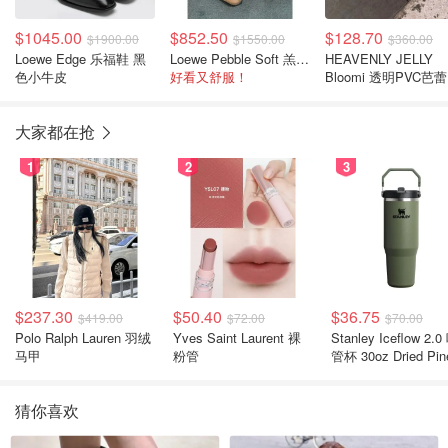
$1045.00
$852.50
$128.70
$1900.00
$1550.00
$360.00
Loewe Edge 乐福鞋 黑
Loewe Pebble Soft 羔羊皮芭蕾平底鞋
HEAVENLY JELLY
色小牛皮
好看又舒服！
Bloomi 透明PVC芭
珠饰花
大家都在抢
1
2
3
$237.30
$50.40
$36.75
$419.00
$72.00
$70.00
Polo Ralph Lauren 羽绒
Yves Saint Laurent 裸
Stanley Iceflow 2.0 吸
马甲
粉管
管杯 30oz Dried Pin
猜你喜欢