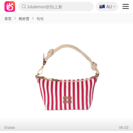
lululemon折扣上新
🇦🇺
Sasa美妆护肤3.5折
AU
SSENSE年中3折
FreshBeauty好价汇总
Cettire降价+叠9折
Farfetch折上8折
WWS Coles超市实拍
viagogo二手票捡漏
Myer清仓1折起
The Outnet奢牌1折起
David Jones 3折起
Flannels大牌1折
Perfumes Club护肤1折
AMIRO返校季6.2折
Oweek抽奖送Airpods
Amazon折扣汇总
eToro入金$200送$50
Amazon数码好物
ICONIC本周7.5折
ThedoubleF高奢地板价
Moose Knuckles 6折
丝芙兰5折起
EUFY官网3.7折起
Selenichast首饰2折
Trip机票酒店促销
YSL送5件彩妆礼
Amazon家居好物
BIGBANG巡演开票
David Jones时尚3折
Amazon美妆护肤
雅漾大喷$8
过敏原检测盒$33
伊索独家赠50ml沐浴露
科颜氏清仓3折
SEALIFE海洋馆门票6折
丝塔芙大白罐$16
订阅Newsletter送香薰
Cult Beauty 6.8折
Harrods圣诞日历2.3折
LN-CC奢牌私促3折
d'Alba空姐喷雾$16
EVE LOM套装逆天2折
Bernardelli独家4折
Adore Beauty 6折起
CT圣诞日历
Mytheresa奢品2.7折
Luxury Escapes 9折
Currentbody美容仪9折
卡诗9折+赠4件礼
MOON Garden Live
ALLSAINTS美衣3折
Roborock扫地机3.7折
Tingo Life水杯$24
Valentino官网5折
CR洗发护发6.3折
首页
抢好货
包包
Eraldo
06-23