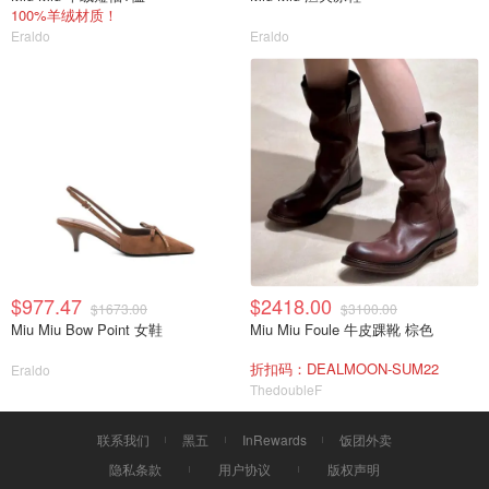
100%羊绒材质！
Eraldo
Eraldo
$977.47
$2418.00
$1673.00
$3100.00
Miu Miu Bow Point 女鞋
Miu Miu Foule 牛皮踝靴 棕色
折扣码：DEALMOON-SUM22
Eraldo
ThedoubleF
联系我们
黑五
InRewards
饭团外卖
隐私条款
用户协议
版权声明