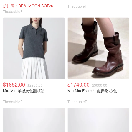
折扣码：DEALMOON-AOT26
ThedoubleF
ThedoubleF
$1682.00
$1740.00
$2900.00
$3000.00
Miu Miu 羊绒灰色翻领衫
Miu Miu Foule 牛皮踝靴 棕色
ThedoubleF
ThedoubleF