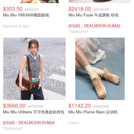
$303.50
$2418.00
$603.00
$3100.00
Miu Miu VMU09X椭圆眼镜
Miu Miu Foule 牛皮踝靴 棕色
折扣码：DEALMOON-SUM22
Maverick & Wolf
ThedoubleF
$3666.00
$1142.20
$4700.00
$1625.95
Miu Miu Utilitaire 可可色麂皮斜挎包
Miu Miu Plume Raso 运动鞋
折扣码：DEALMOON-SUM22
Cettire
ThedoubleF