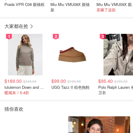
Prada VPR C08 眼镜框
Miu Miu VMU08X 眼镜
Miu M
架
卖爆了这款
大家都在抢
1
2
3
$189.00
$99.00
$95.40
$349.00
$199.99
$193.00
lululemon Down and Around 羽绒夹克
UGG Tazz II 棕色拖鞋
Polo Ralph Lauren
暖揭灰！5.4折
卫衣
猜你喜欢