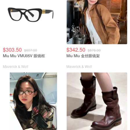
$303.50
$342.50
$607.00
$676.00
Miu Miu VMU05V 眼镜框
Miu Miu 金丝眼镜架
Maverick & Wolf
Maverick & Wolf