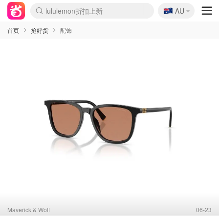
🇦🇺
Sasa美妆护肤3.5折
AU
lululemon折扣上新
SSENSE年中3折
FreshBeauty好价汇总
Cettire降价+叠9折
WWS Coles超市实拍
viagogo二手票捡漏
Myer超级周末1折
The Outnet奢牌1折起
David Jones 3折起
Flannels大牌1折
Perfumes Club护肤1折
AMIRO返校季6.2折
Amazon折扣汇总
eToro入金$200送$50
Amazon数码好物
ICONIC本周7.5折
ThedoubleF高奢地板价
Moose Knuckles 6折
丝芙兰5折起
EUFY官网3.7折起
Selenichast首饰2折
Trip机票酒店促销
YSL送5件彩妆礼
Amazon家居好物
Amazon美妆护肤
雅漾大喷$8
过敏原检测盒$33
伊索独家赠50ml沐浴露
科颜氏清仓3折
SEALIFE海洋馆门票6折
丝塔芙大白罐$16
订阅Newsletter送香薰
Cult Beauty 6.8折
Harrods圣诞日历2.3折
LN-CC奢牌私促3折
d'Alba空姐喷雾$16
EVE LOM套装逆天2折
Bernardelli独家4折
Adore Beauty 6折起
CT圣诞日历
Mytheresa奢品2.7折
Luxury Escapes 9折
Currentbody美容仪9折
MOON Garden Live
Roborock扫地机3.7折
Tingo Life水杯$24
Valentino官网5折
CR洗发护发6.3折
修丽可套装7.4折
Myer彩妆2件7折
GANNI官网4.5折
Stylevana韩妆4折
Tessabit高奢8.5折
OGX洗护4折
Amazon阿德莱德次日达
卡诗8.5折+赠礼
Philips Hue灯具8折
首页
抢好货
配饰
Maverick & Wolf
06-23