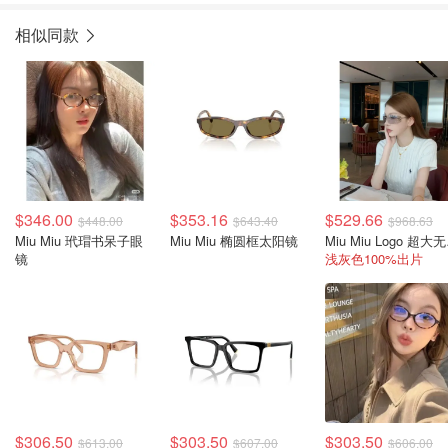
相似同款
$346.00
$353.16
$529.66
$448.00
$643.40
$968.63
Miu Miu 玳瑁书呆子眼
Miu Miu 椭圆框太阳镜
Miu
镜
浅灰色100%出片
$306.50
$303.50
$303.50
$613.00
$607.00
$606.00