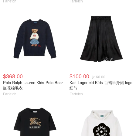
Farfetch
Farfetch
$368.00
$100.00
$166.00
Polo Ralph Lauren Kids Polo Bear
Karl Lagerfeld Kids 百褶半身裙 logo
嵌花棉毛衣
细节
Farfetch
Farfetch