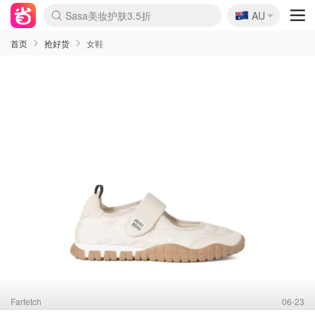
🇦🇺
Sasa美妆护肤3.5折
AU
lululemon折扣上新
SSENSE年中2.5折
FreshBeauty好价汇总
Cettire降价+叠9折
WWS Coles超市实拍
viagogo二手票捡漏
Myer超级周末
The Outnet奢牌1折起
David Jones 3折起
Flannels大牌1折
Perfumes Club护肤1折
AMIRO面罩$251
Amazon折扣汇总
eToro入金$200送$50
Amazon数码好物
ICONIC本周7.5折
ThedoubleF高奢地板价
Moose Knuckles 6折
丝芙兰5折起
EUFY摄像头$98
Selenichast首饰2折
Trip机票酒店促销
YSL送5件彩妆礼
Amazon家居好物
Amazon美妆护肤
雅漾大喷$8
过敏原检测盒$33
伊索独家赠50ml沐浴露
科颜氏高保湿面霜$29
SEALIFE海洋馆门票6折
丝塔芙大白罐$16
订阅Newsletter送香薰
Cult Beauty 6.8折
Harrods圣诞日历$525
LN-CC奢牌私促3折
d'Alba空姐喷雾$16
EVE LOM套装£56
Bernardelli独家4折
Adore Beauty 6折起
CT圣诞日历
Mytheresa奢品2.7折
Luxury Escapes 9折
Currentbody美容仪$881
MOON Garden Live
Roborock扫地机$649
Tingo Life水杯$24
Valentino官网5折
CR洗护套装$23
修丽可4件套$159
Myer彩妆2件7折
GANNI官网4.5折
Stylevana韩妆4折
Tessabit高奢8.5折
OGX洗发水$11
Amazon阿德莱德次日达
卡诗8.5折+赠礼
Philips Hue灯具8折
首页
抢好货
女鞋
Farfetch
06-23