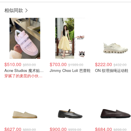
相似同款
$510.00
$703.00
$222.00
$850.00
$1989.00
$432.00
Acne Studios 魔术贴厚底鞋
Jimmy Choo Loli 芭蕾鞋
ON 纹理抽绳运动鞋
穿腻了的麦昆的小伙伴看过来
$627.00
$900.00
$684.00
$860.00
$959.00
$898.00