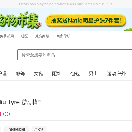
Dealmoon may be paid when users buy items via our links.
免费试用
社区
兑换商城
商家导航
护理
服饰
女鞋
配饰
包包
男士
运动户外
Miu Miu Tyre 德训鞋
0.00
ThedoubleF
运动鞋