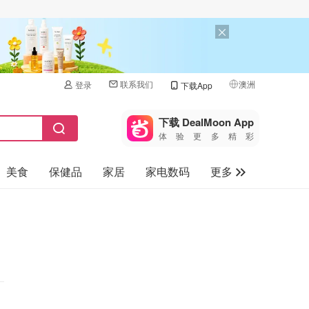
联系我们
澳洲
登录
下载App
🇺🇸
美国
下载 DealMoon App
体验更多精彩
🇨🇳
中国
美食
保健品
家居
家电数码
更多
🇨🇦
加拿大
🇬🇧
汽车
英国
旅游
🇩🇪
德国
母婴儿童
🇫🇷
法国
🇮🇹
意大利