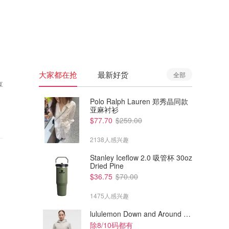
🇦🇺
澳洲
🇳🇿
新西兰
大家都在抢
最新好货
全部
享
Polo Ralph Lauren 郑秀晶同款
亚麻衬衫
$77.70
$259.00
2138人感兴趣
Stanley Iceflow 2.0 吸管杯 30oz
Dried Pine
$36.75
$70.00
1475人感兴趣
lululemon Down and Around 羽绒夹克
除8/10码都有