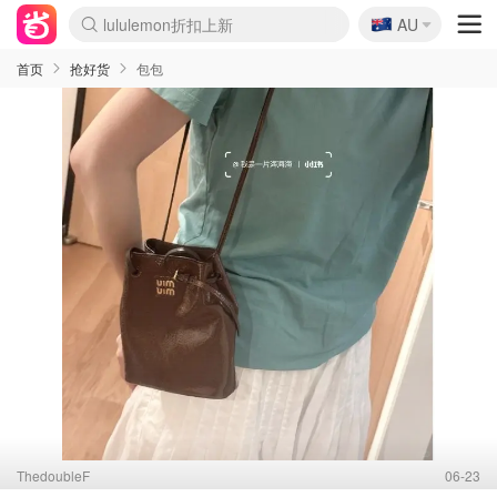
🇦🇺
Sasa美妆护肤3.5折
AU
lululemon折扣上新
SSENSE年中3折
FreshBeauty好价汇总
Cettire降价+叠9折
Farfetch折上8折
WWS Coles超市实拍
viagogo二手票捡漏
Myer清仓1折起
The Outnet奢牌1折起
David Jones 3折起
Flannels大牌1折
Perfumes Club护肤1折
AMIRO返校季6.2折
Oweek抽奖送Airpods
Amazon折扣汇总
eToro入金$200送$50
Amazon数码好物
ICONIC本周7.5折
ThedoubleF高奢地板价
Moose Knuckles 6折
丝芙兰5折起
EUFY官网3.7折起
Selenichast首饰2折
Trip机票酒店促销
YSL送5件彩妆礼
Amazon家居好物
BIGBANG巡演开票
David Jones时尚3折
Amazon美妆护肤
雅漾大喷$8
过敏原检测盒$33
伊索独家赠50ml沐浴露
科颜氏清仓3折
SEALIFE海洋馆门票6折
丝塔芙大白罐$16
订阅Newsletter送香薰
Cult Beauty 6.8折
Harrods圣诞日历2.3折
LN-CC奢牌私促3折
d'Alba空姐喷雾$16
EVE LOM套装逆天2折
Bernardelli独家4折
Adore Beauty 6折起
CT圣诞日历
Mytheresa奢品2.7折
Luxury Escapes 9折
Currentbody美容仪9折
MOON Garden Live
ALLSAINTS美衣3折
Roborock扫地机3.7折
Tingo Life水杯$24
Valentino官网5折
CR洗发护发6.3折
首页
抢好货
包包
ThedoubleF
06-23