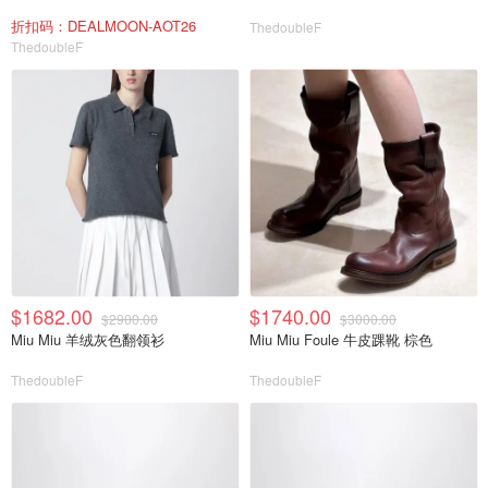
折扣码：DEALMOON-AOT26
ThedoubleF
ThedoubleF
$1682.00
$1740.00
$2900.00
$3000.00
Miu Miu 羊绒灰色翻领衫
Miu Miu Foule 牛皮踝靴 棕色
ThedoubleF
ThedoubleF