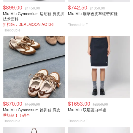
$899.00
$742.50
$1450.00
$1350.00
Miu Miu Gymnasium 运动鞋 麂皮拼
Miu Miu 烟草色皮革缎带凉鞋
技术面料
折扣码：DEALMOON-AOT26
ThedoubleF
ThedoubleF
$870.00
$1653.00
$1500.00
$2850.00
Miu Miu Gymnasium 德训鞋 麂皮拼接
Miu Miu 双层蓝白半裙
秀场款！！码全
ThedoubleF
ThedoubleF