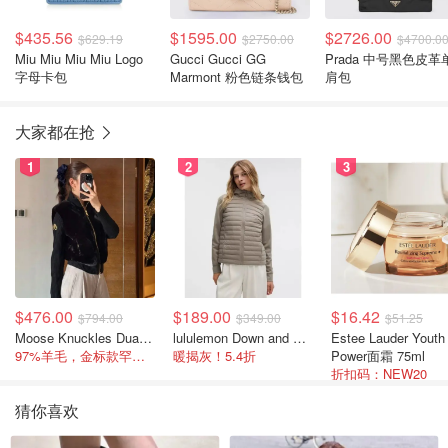
$435.56
$1595.00
$2726.00
$629.19
$2750.00
$4700.0
Miu Miu Miu Miu Logo
Gucci Gucci GG
Prada 中号黑色皮革
字母卡包
Marmont 粉色链条钱包
肩包
大家都在抢
1
2
3
$476.00
$189.00
$16.42
$794.00
$349.00
$51.25
Moose Knuckles Dua Bunny 羊毛混纺针织夹克
lululemon Down and Around 羽绒夹克
Estee Lauder Youth
97%羊毛，金标款罕见打折
暖揭灰！5.4折
Power面霜 75ml
折扣码：NEW20
猜你喜欢