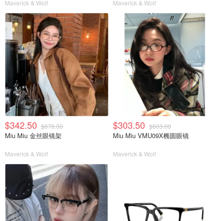
Maverick & Wolf
Maverick & Wolf
$342.50
$303.50
$676.00
$603.00
Miu Miu 金丝眼镜架
Miu Miu VMU09X椭圆眼镜
Maverick & Wolf
Maverick & Wolf