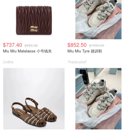
$737.40
$852.50
$956.38
$1550.00
Miu Miu Matelasse 小号钱夹
Miu Miu Tyre 德训鞋
Cettire
ThedoubleF