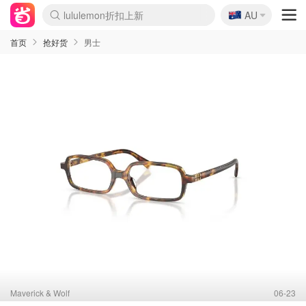
🇦🇺
Sasa美妆护肤3.5折
AU
lululemon折扣上新
SSENSE年中2.5折
FreshBeauty好价汇总
Cettire降价+叠9折
WWS Coles超市实拍
viagogo二手票捡漏
Myer超级周末
The Outnet奢牌1折起
David Jones 3折起
Flannels大牌1折
Perfumes Club护肤1折
AMIRO面罩$251
Amazon折扣汇总
eToro入金$200送$50
Amazon数码好物
ICONIC本周7.5折
ThedoubleF高奢地板价
Moose Knuckles 6折
丝芙兰5折起
EUFY摄像头$98
Selenichast首饰2折
Trip机票酒店促销
YSL送5件彩妆礼
Amazon家居好物
Amazon美妆护肤
雅漾大喷$8
过敏原检测盒$33
伊索独家赠50ml沐浴露
科颜氏高保湿面霜$29
SEALIFE海洋馆门票6折
丝塔芙大白罐$16
订阅Newsletter送香薰
Cult Beauty 6.8折
Harrods圣诞日历$525
LN-CC奢牌私促3折
d'Alba空姐喷雾$16
EVE LOM套装£56
Bernardelli独家4折
Adore Beauty 6折起
CT圣诞日历
Mytheresa奢品2.7折
Luxury Escapes 9折
Currentbody美容仪$881
MOON Garden Live
Roborock扫地机$649
Tingo Life水杯$24
Valentino官网5折
CR洗护套装$23
修丽可4件套$159
Myer彩妆2件7折
GANNI官网4.5折
Stylevana韩妆4折
Tessabit高奢8.5折
OGX洗发水$11
Amazon阿德莱德次日达
卡诗8.5折+赠礼
Philips Hue灯具8折
首页
抢好货
男士
Maverick & Wolf
06-23