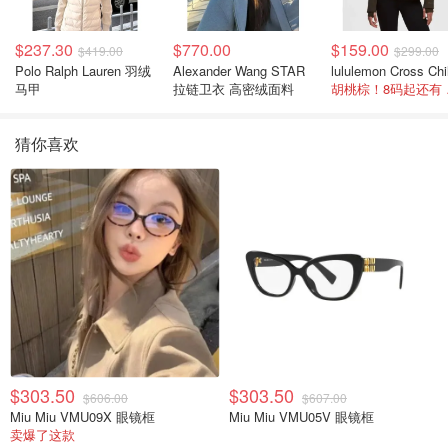
$237.30
$770.00
$159.00
$419.00
$299.00
Polo Ralph Lauren 羽绒
Alexander Wang STAR
马甲
拉链卫衣 高密绒面料
胡桃
猜你喜欢
$303.50
$303.50
$606.00
$607.00
Miu Miu VMU09X 眼镜框
Miu Miu VMU05V 眼镜框
卖爆了这款