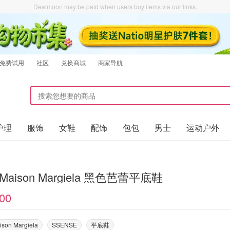
Dealmoon may be paid when users buy items via our links.
免费试用
社区
兑换商城
商家导航
护理
服饰
女鞋
配饰
包包
男士
运动户外
MM6 Maison Margiela 黑色芭蕾平底鞋
00
son Margiela
SSENSE
平底鞋