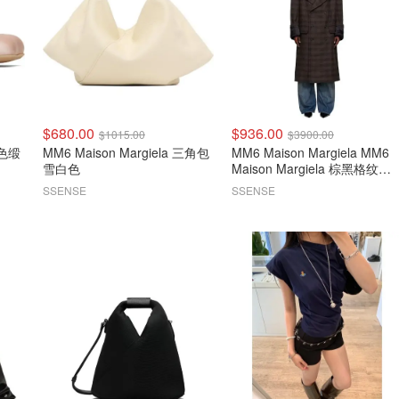
$680.00
$936.00
$1015.00
$3900.00
MM6 Maison Margiela 三角包
MM6 Maison Margiela MM6
雪白色
Maison Margiela 棕黑格纹大
衣
SSENSE
SSENSE