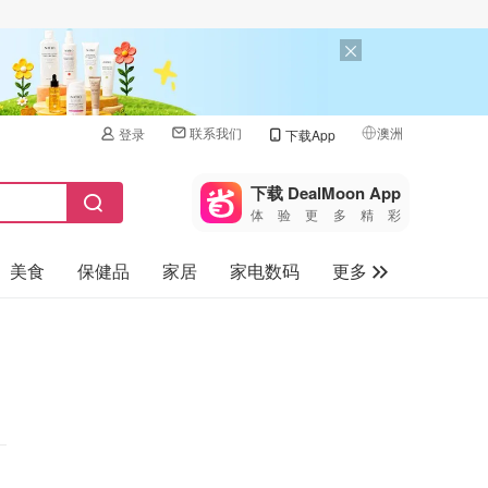
联系我们
澳洲
登录
下载App
🇺🇸
美国
下载 DealMoon App
体验更多精彩
🇨🇳
中国
美食
保健品
家居
家电数码
更多
🇨🇦
加拿大
🇬🇧
汽车
英国
旅游
🇩🇪
德国
母婴儿童
🇫🇷
法国
🇮🇹
意大利