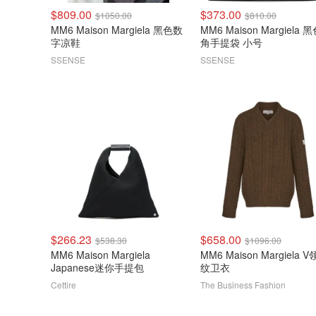
$809.00
$373.00
$1050.00
$810.00
MM6 Maison Margiela 黑色数
MM6 Maison Margiela 黑色三
字凉鞋
角手提袋 小号
SSENSE
SSENSE
$266.23
$658.00
$538.30
$1096.00
MM6 Maison Margiela
MM6 Maison Margiela V领罗
Japanese迷你手提包
纹卫衣
Cettire
The Business Fashion