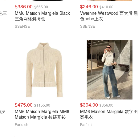
$386.00
$246.00
$665.00
$410.00
MM6 Maison Margiela Black
Vivienne Westwood 西太后 黑
三角网格斜挎包
色hebo上衣
SSENSE
SSENSE
$475.00
$394.00
$1155.00
$856.00
MM6 Maison Margiela MM6
MM6 Maison Margiela 数字图
Maison Margiela 拉链开衫
案毛衣
Farfetch
Farfetch