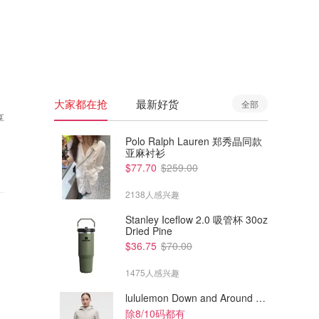
🇦🇺
澳洲
🇳🇿
新西兰
大家都在抢
最新好货
全部
享
Polo Ralph Lauren 郑秀晶同款
亚麻衬衫
$77.70
$259.00
2138人感兴趣
Stanley Iceflow 2.0 吸管杯 30oz
Dried Pine
$36.75
$70.00
1475人感兴趣
lululemon Down and Around 羽绒夹克
除8/10码都有