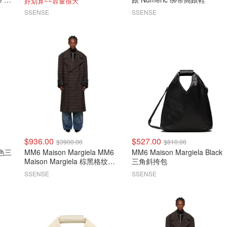
好划算~~容量很大
SSENSE
SSENSE
$936.00
$527.00
$3900.00
$810.00
MM6 Maison Margiela MM6
MM6 Maison Margiela Black
Maison Margiela 棕黑格纹大
三角斜挎包
衣
SSENSE
SSENSE