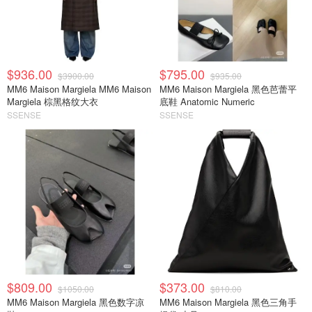
$936.00
$795.00
$3900.00
$935.00
MM6 Maison Margiela MM6 Maison
MM6 Maison Margiela 黑色芭蕾平
Margiela 棕黑格纹大衣
底鞋 Anatomic Numeric
SSENSE
SSENSE
$809.00
$373.00
$1050.00
$810.00
MM6 Maison Margiela 黑色数字凉
MM6 Maison Margiela 黑色三角手