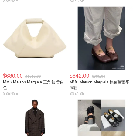
SSENSE
SSENSE
$680.00
$842.00
$1015.00
$935.00
MM6 Maison Margiela 三角包 雪白
MM6 Maison Margiela 棕色芭蕾平
色
底鞋
SSENSE
SSENSE