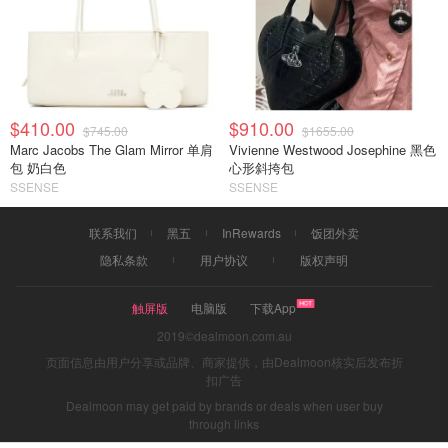
$410.00
$910.00
$745.00
$1655.00
Marc Jacobs The Glam Mirror 单肩
Vivienne Westwood Josephine 黑色
包 奶白色
心形斜挎包
SSENSE
SSENSE
联系我们
黑五
InRewards
饭团外卖
隐私条款
用户协议
版权声明
触屏版
电脑版
下载App
2019©dealmoon.com.au
页面信息由用户分享或品牌、商家提供，由Dealmoon核实后发布折
扣广告
Dealmoon may get paid by brands or deals when user buy
through links