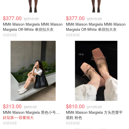
$377.00
$377.00
$2515.00
$2515.00
MM6 Maison Margiela MM6 Maison
MM6 Maison Margiela MM6 Maison
Margiela Off-White 单排扣大衣
Margiela Off-White 单排扣大衣
SSENSE
SSENSE
$313.00
$810.00
$665.00
$1125.00
MM6 Maison Margiela 黑色小号托特包
MM6 Maison Margiela 方头芭蕾平
好划算~~容量很大
底鞋 粉色
SSENSE
SSENSE