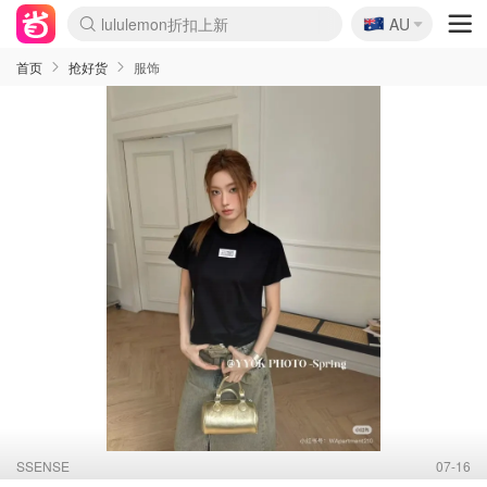
🇦🇺
Sasa美妆护肤3.5折
AU
lululemon折扣上新
SSENSE年中2.5折
FreshBeauty好价汇总
Cettire降价+叠9折
WWS Coles超市实拍
viagogo二手票捡漏
Myer超级周末
The Outnet奢牌1折起
David Jones 3折起
Flannels大牌1折
Perfumes Club护肤1折
AMIRO面罩$251
Amazon折扣汇总
eToro入金$200送$50
Amazon数码好物
ICONIC本周7.5折
ThedoubleF高奢地板价
Moose Knuckles 6折
丝芙兰5折起
EUFY摄像头$98
Selenichast首饰2折
Trip机票酒店促销
YSL送5件彩妆礼
Amazon家居好物
Amazon美妆护肤
雅漾大喷$8
过敏原检测盒$33
伊索独家赠50ml沐浴露
科颜氏高保湿面霜$29
SEALIFE海洋馆门票6折
丝塔芙大白罐$16
订阅Newsletter送香薰
Cult Beauty 6.8折
Harrods圣诞日历$525
LN-CC奢牌私促3折
d'Alba空姐喷雾$16
EVE LOM套装£56
Bernardelli独家4折
Adore Beauty 6折起
CT圣诞日历
Mytheresa奢品2.7折
Luxury Escapes 9折
Currentbody美容仪$881
MOON Garden Live
Roborock扫地机$649
Tingo Life水杯$24
Valentino官网5折
CR洗护套装$23
修丽可4件套$159
Myer彩妆2件7折
GANNI官网4.5折
Stylevana韩妆4折
Tessabit高奢8.5折
OGX洗发水$11
Amazon阿德莱德次日达
卡诗8.5折+赠礼
Philips Hue灯具8折
首页
抢好货
服饰
SSENSE
07-16