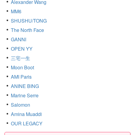
Alexander Wang
MM6
SHUSHU/TONG
The North Face
GANNI
OPEN YY
三宅一生
Moon Boot
AMI Paris
ANINE BING
Marine Serre
Salomon
Amina Muaddi
OUR LEGACY