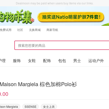
Dealmoon may be paid when users buy items via our links.
免费试用
社区
兑换商城
商家导航
护理
服饰
女鞋
配饰
包包
男士
运动户外
MM6 Maison Margiela 棕色加棉Polo衫
0.00
son Margiela
SSENSE
女士上衣