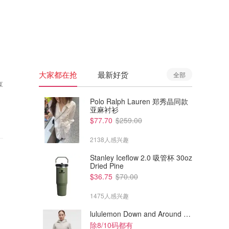
🇦🇺
澳洲
🇳🇿
新西兰
大家都在抢
最新好货
全部
享
Polo Ralph Lauren 郑秀晶同款
亚麻衬衫
$77.70
$259.00
2138人感兴趣
Stanley Iceflow 2.0 吸管杯 30oz
Dried Pine
$36.75
$70.00
1475人感兴趣
lululemon Down and Around 羽绒夹克
除8/10码都有