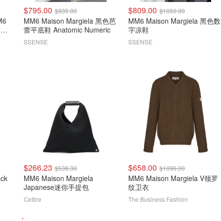
$795.00
$809.00
$935.00
$1050.00
M6
MM6 Maison Margiela 黑色芭
MM6 Maison Margiela 黑色数
纹大
蕾平底鞋 Anatomic Numeric
字凉鞋
SSENSE
SSENSE
$266.23
$658.00
$538.30
$1096.00
ack
MM6 Maison Margiela
MM6 Maison Margiela V领罗
Japanese迷你手提包
纹卫衣
Cettire
The Business Fashion