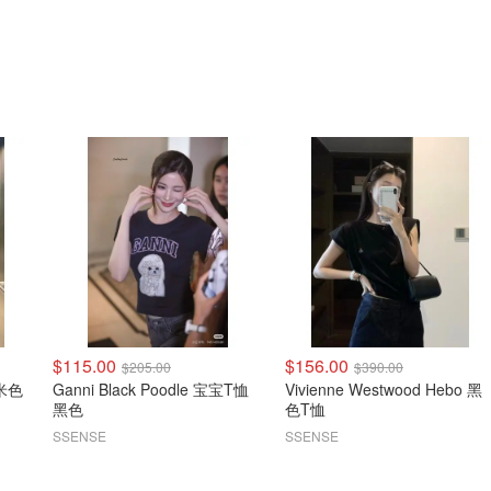
$115.00
$156.00
$205.00
$390.00
 米色
Ganni Black Poodle 宝宝T恤
Vivienne Westwood Hebo 黑
黑色
色T恤
SSENSE
SSENSE