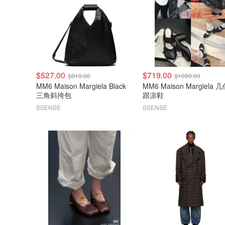
$527.00
$719.00
$810.00
$1090.00
MM6 Maison Margiela Black
MM6 Maison Margiela 
三角斜挎包
跟凉鞋
SSENSE
SSENSE