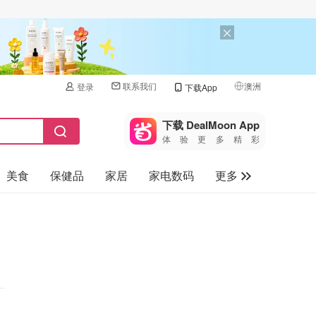
联系我们
澳洲
登录
下载App
🇺🇸
美国
下载 DealMoon App
体验更多精彩
🇨🇳
中国
美食
保健品
家居
家电数码
更多
🇨🇦
加拿大
🇬🇧
汽车
英国
旅游
🇩🇪
德国
母婴儿童
🇫🇷
法国
🇮🇹
意大利