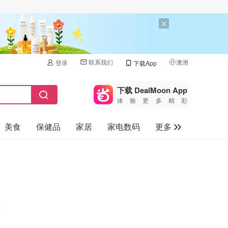
联系我们
澳洲
登录
下载App
🇺🇸
美国
下载 DealMoon App
体验更多精彩
🇨🇳
中国
美食
保健品
家居
家电数码
更多
🇨🇦
加拿大
🇬🇧
汽车
英国
旅游
🇩🇪
德国
母婴儿童
🇫🇷
法国
🇮🇹
意大利