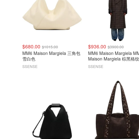
$680.00
$936.00
$1015.00
$3900.00
MM6 Maison Margiela 三角包
MM6 Maison Margiela M
雪白色
Maison Margiela 棕黑格
衣
SSENSE
SSENSE