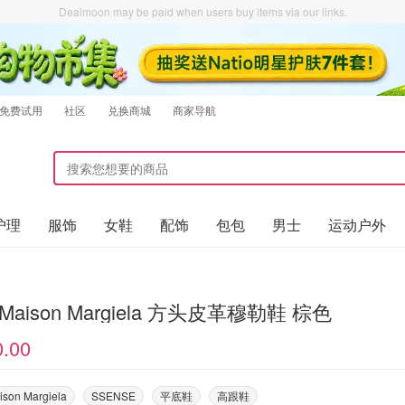
Dealmoon may be paid when users buy items via our links.
免费试用
社区
兑换商城
商家导航
护理
服饰
女鞋
配饰
包包
男士
运动户外
MM6 Maison Margiela 方头皮革穆勒鞋 棕色
0.00
son Margiela
SSENSE
平底鞋
高跟鞋