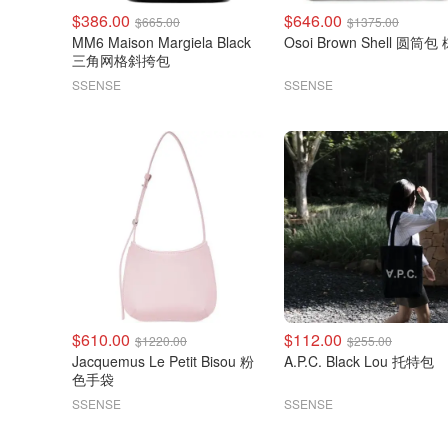
$386.00
$646.00
$665.00
$1375.00
MM6 Maison Margiela Black
Osoi Brown Shell 圆筒
三角网格斜挎包
SSENSE
SSENSE
$610.00
$112.00
$1220.00
$255.00
Jacquemus Le Petit Bisou 粉
A.P.C. Black Lou 托特包
色手袋
SSENSE
SSENSE