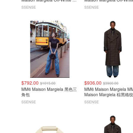
排扣大衣
排扣大衣
SSENSE
SSENSE
$792.00
$936.00
$1015.00
$3900.00
MM6 Maison Margiela 黑色三
MM6 Maison Margiela M
角包
Maison Margiela 棕黑格
衣
SSENSE
SSENSE