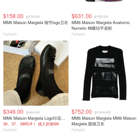
$158.00
$631.00
$270.00
$755.00
MM6 Maison Margiela 细节logo卫衣
MM6 Maison Margiela Anatomic
Numeric 蝴蝶结平底鞋
Farfetch
Farfetch
$346.00
$752.00
$540.00
$1100.00
MM6 Maison Margiela Logo印花芭蕾平底鞋
MM6 Maison Margiela MM6 Maison
36、37、38码冲！ 成人款$699
Margiela 圆领卫衣
Farfetch
Farfetch