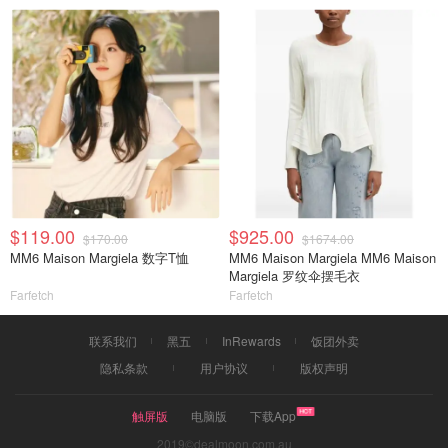
$119.00
$925.00
$170.00
$1674.00
MM6 Maison Margiela 数字T恤
MM6 Maison Margiela MM6 Maison
Margiela 罗纹伞摆毛衣
Farfetch
Farfetch
联系我们
黑五
InRewards
饭团外卖
隐私条款
用户协议
版权声明
触屏版
电脑版
下载App
2019©dealmoon.com.au