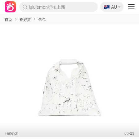
lululemon折扣上新
🇦🇺
AU
Sasa美妆护肤3.5折
SSENSE年中3折
FreshBeauty好价汇总
Cettire降价+叠9折
Farfetch折上8折
WWS Coles超市实拍
viagogo二手票捡漏
Myer清仓1折起
The Outnet奢牌1折起
David Jones 3折起
Flannels大牌1折
Perfumes Club护肤1折
AMIRO返校季6.2折
Oweek抽奖送Airpods
Amazon折扣汇总
eToro入金$200送$50
Amazon数码好物
ICONIC本周7.5折
ThedoubleF高奢地板价
Moose Knuckles 6折
丝芙兰5折起
EUFY官网3.7折起
Selenichast首饰2折
Trip机票酒店促销
YSL送5件彩妆礼
Amazon家居好物
BIGBANG巡演开票
David Jones时尚3折
Amazon美妆护肤
雅漾大喷$8
过敏原检测盒$33
伊索独家赠50ml沐浴露
科颜氏清仓3折
SEALIFE海洋馆门票6折
丝塔芙大白罐$16
订阅Newsletter送香薰
Cult Beauty 6.8折
Harrods圣诞日历2.3折
LN-CC奢牌私促3折
d'Alba空姐喷雾$16
EVE LOM套装逆天2折
Bernardelli独家4折
Adore Beauty 6折起
CT圣诞日历
Mytheresa奢品2.7折
Luxury Escapes 9折
Currentbody美容仪9折
卡诗9折+赠4件礼
MOON Garden Live
ALLSAINTS美衣3折
Roborock扫地机3.7折
Tingo Life水杯$24
Valentino官网5折
CR洗发护发6.3折
首页
抢好货
包包
Farfetch
06-23