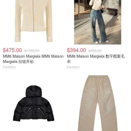
$475.00
$394.00
$1155.00
$856.00
MM6 Maison Margiela MM6 Maison
MM6 Maison Margiela 数字图案毛
Margiela 拉链开衫
衣
Farfetch
Farfetch