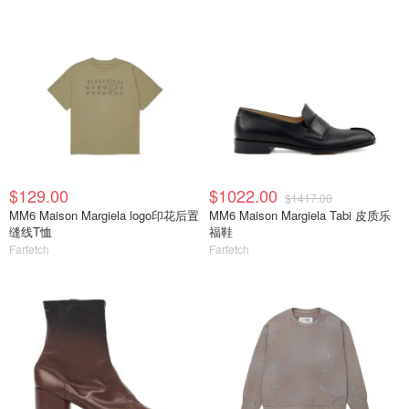
$129.00
$1022.00
$1417.00
MM6 Maison Margiela logo印花后置
MM6 Maison Margiela Tabi 皮质乐
缝线T恤
福鞋
Farfetch
Farfetch