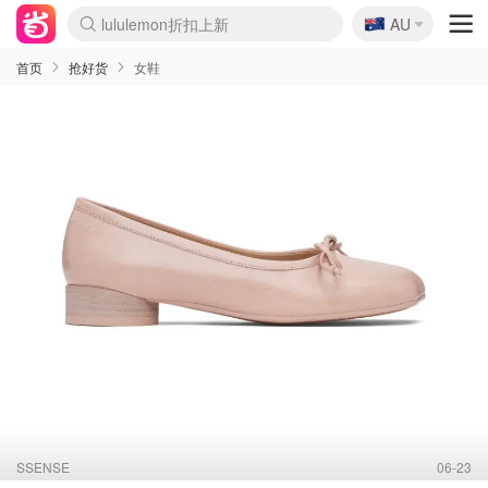
lululemon折扣上新
🇦🇺
AU
Sasa美妆护肤3.5折
SSENSE年中2.5折
FreshBeauty好价汇总
Cettire降价+叠9折
WWS Coles超市实拍
viagogo二手票捡漏
Myer超级周末
The Outnet奢牌1折起
David Jones 3折起
Flannels大牌1折
Perfumes Club护肤1折
AMIRO面罩$251
Amazon折扣汇总
eToro入金$200送$50
Amazon数码好物
ICONIC本周7.5折
ThedoubleF高奢地板价
Moose Knuckles 6折
丝芙兰5折起
EUFY摄像头$98
Selenichast首饰2折
Trip机票酒店促销
YSL送5件彩妆礼
Amazon家居好物
Amazon美妆护肤
雅漾大喷$8
过敏原检测盒$33
伊索独家赠50ml沐浴露
科颜氏高保湿面霜$29
SEALIFE海洋馆门票6折
丝塔芙大白罐$16
订阅Newsletter送香薰
Cult Beauty 6.8折
Harrods圣诞日历$525
LN-CC奢牌私促3折
d'Alba空姐喷雾$16
EVE LOM套装£56
Bernardelli独家4折
Adore Beauty 6折起
CT圣诞日历
Mytheresa奢品2.7折
Luxury Escapes 9折
Currentbody美容仪$881
MOON Garden Live
Roborock扫地机$649
Tingo Life水杯$24
Valentino官网5折
CR洗护套装$23
修丽可4件套$159
Myer彩妆2件7折
GANNI官网4.5折
Stylevana韩妆4折
Tessabit高奢8.5折
OGX洗发水$11
Amazon阿德莱德次日达
卡诗8.5折+赠礼
Philips Hue灯具8折
首页
抢好货
女鞋
SSENSE
06-23