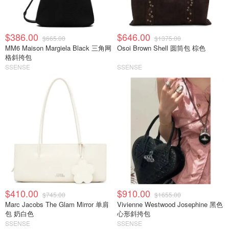
$386.00
$646.00
$665.00
$1375.00
MM6 Maison Margiela Black 三角网
Osoi Brown Shell 圆筒包 棕色
格斜挎包
SSENSE
SSENSE
$410.00
$910.00
$745.00
$1655.00
Marc Jacobs The Glam Mirror 单肩
Vivienne Westwood Josephine 黑色
包 奶白色
心形斜挎包
SSENSE
SSENSE