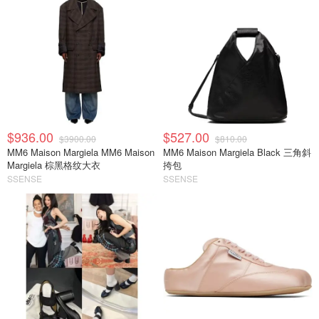
$936.00
$527.00
$3900.00
$810.00
MM6 Maison Margiela MM6 Maison
MM6 Maison Margiela Black 三角斜
Margiela 棕黑格纹大衣
挎包
SSENSE
SSENSE