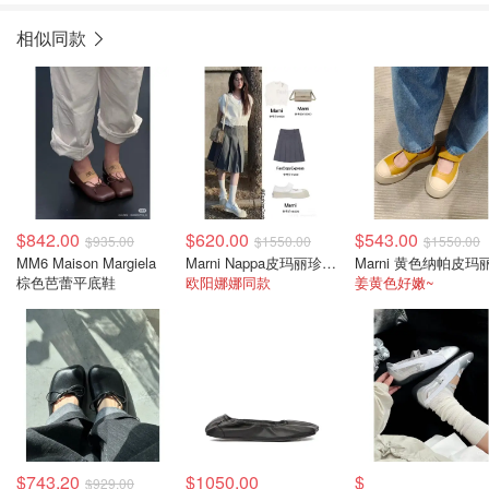
相似同款
$842.00
$620.00
$543.00
$935.00
$1550.00
$1550.00
MM6 Maison Margiela
Marni Nappa皮玛丽珍大头鞋 米色
棕色芭蕾平底鞋
欧阳娜娜同款
姜黄色好嫩~
$743.20
$1050.00
$
$929.00