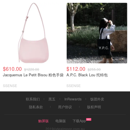
$610.00
$112.00
$1220.00
$255.00
Jacquemus Le Petit Bisou 粉色手袋
A.P.C. Black Lou 托特包
SSENSE
SSENSE
联系我们
黑五
InRewards
饭团外卖
隐私条款
用户协议
版权声明
触屏版
电脑版
下载App
2019©dealmoon.com.au