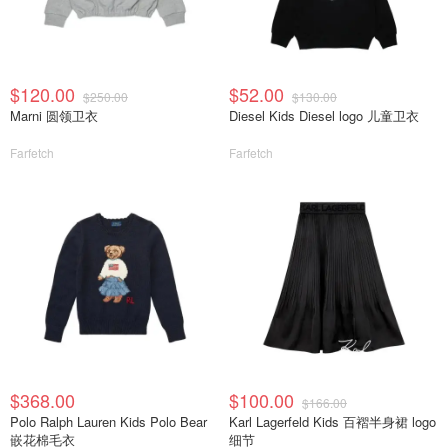
$120.00
$52.00
$250.00
$130.00
Marni 圆领卫衣
Diesel Kids Diesel logo 儿童卫衣
Farfetch
Farfetch
$368.00
$100.00
$166.00
Polo Ralph Lauren Kids Polo Bear
Karl Lagerfeld Kids 百褶半身裙 logo
嵌花棉毛衣
细节