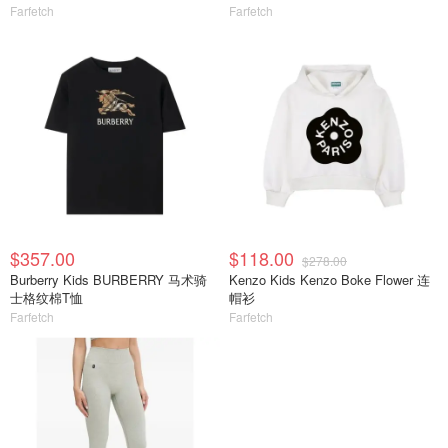
Farfetch
Farfetch
$357.00
$118.00
$278.00
Burberry Kids BURBERRY 马术骑
Kenzo Kids Kenzo Boke Flower 连
士格纹棉T恤
帽衫
Farfetch
Farfetch