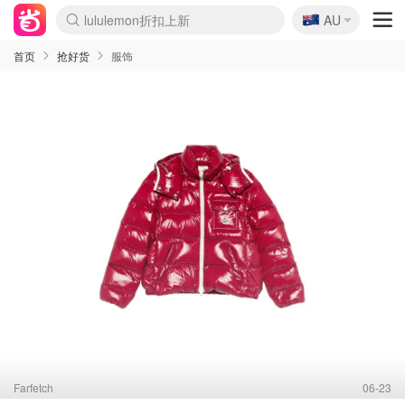
🇦🇺
Sasa美妆护肤3.5折
AU
lululemon折扣上新
SSENSE年中2.5折
FreshBeauty好价汇总
Cettire降价+叠9折
WWS Coles超市实拍
viagogo二手票捡漏
Myer超级周末
The Outnet奢牌1折起
David Jones 3折起
Flannels大牌1折
Perfumes Club护肤1折
AMIRO面罩$251
Amazon折扣汇总
eToro入金$200送$50
Amazon数码好物
ICONIC本周7.5折
ThedoubleF高奢地板价
Moose Knuckles 6折
丝芙兰5折起
EUFY摄像头$98
Selenichast首饰2折
Trip机票酒店促销
YSL送5件彩妆礼
Amazon家居好物
Amazon美妆护肤
雅漾大喷$8
过敏原检测盒$33
伊索独家赠50ml沐浴露
科颜氏高保湿面霜$29
SEALIFE海洋馆门票6折
丝塔芙大白罐$16
订阅Newsletter送香薰
Cult Beauty 6.8折
Harrods圣诞日历$525
LN-CC奢牌私促3折
d'Alba空姐喷雾$16
EVE LOM套装£56
Bernardelli独家4折
Adore Beauty 6折起
CT圣诞日历
Mytheresa奢品2.7折
Luxury Escapes 9折
Currentbody美容仪$881
MOON Garden Live
Roborock扫地机$649
Tingo Life水杯$24
Valentino官网5折
CR洗护套装$23
修丽可4件套$159
Myer彩妆2件7折
GANNI官网4.5折
Stylevana韩妆4折
Tessabit高奢8.5折
OGX洗发水$11
Amazon阿德莱德次日达
卡诗8.5折+赠礼
Philips Hue灯具8折
首页
抢好货
服饰
Farfetch
06-23