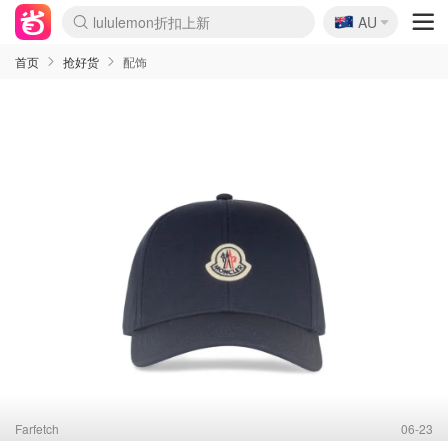
lululemon折扣上新
🇦🇺
Sasa美妆护肤3.5折
AU
SSENSE年中2.5折
FreshBeauty好价汇总
Cettire降价+叠9折
WWS Coles超市实拍
viagogo二手票捡漏
Myer折扣汇总
The Outnet奢牌1折起
David Jones 3折起
Flannels大牌1折
Perfumes Club护肤1折
AMIRO面罩$251
Amazon折扣汇总
eToro入金$200送$50
Amazon数码好物
ICONIC本周7.5折
ThedoubleF高奢地板价
Moose Knuckles 6折
EUFY摄像头$98
Selenichast首饰2折
Trip机票酒店促销
YSL送5件彩妆礼
Amazon家居好物
Amazon美妆护肤
雅漾大喷$8
过敏原检测盒$33
科颜氏高保湿面霜$29
SEALIFE海洋馆门票6折
丝塔芙大白罐$16
订阅Newsletter送香薰
Cult Beauty 6.8折
Harrods圣诞日历$525
LN-CC奢牌私促3折
d'Alba空姐喷雾$16
EVE LOM套装£56
Bernardelli独家4折
Adore Beauty 6折起
CT圣诞日历
Mytheresa奢品2.7折
Luxury Escapes 9折
Currentbody美容仪$881
MOON Garden Live
Roborock扫地机$649
Valentino官网5折
CR洗护套装$23
修丽可4件套$159
GANNI官网4.5折
Stylevana韩妆4折
Tessabit高奢8.5折
OGX洗发水$11
Amazon阿德莱德次日达
卡诗8.5折+赠礼
Philips Hue灯具8折
La Mer送8件礼值$529
首页
抢好货
配饰
Farfetch
06-23