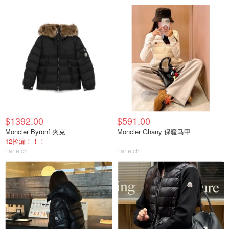
$1392.00
$591.00
Moncler Byronf 夹克
Moncler Ghany 保暖马甲
12捡漏！！！
Farfetch
Farfetch