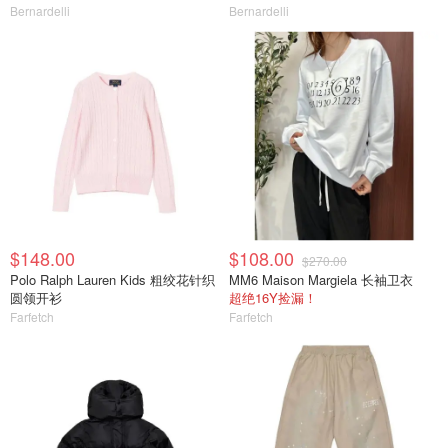
Bernardelli
Bernardelli
$148.00
$108.00
$270.00
Polo Ralph Lauren Kids 粗绞花针织
MM6 Maison Margiela 长袖卫衣
圆领开衫
超绝16Y捡漏！
Farfetch
Farfetch