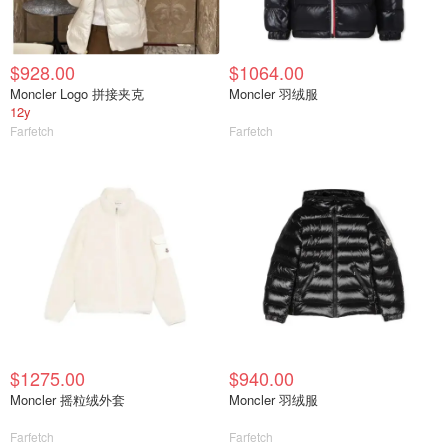
$928.00
$1064.00
Moncler Logo 拼接夹克
Moncler 羽绒服
12y
Farfetch
Farfetch
$1275.00
$940.00
Moncler 摇粒绒外套
Moncler 羽绒服
Farfetch
Farfetch