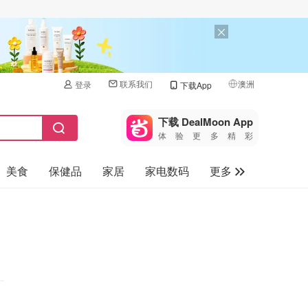
联系我们
澳洲
登录
下载App
🇺🇸
美国
下载 DealMoon App
体验更多精彩
🇨🇳
中国
美食
保健品
家居
家电数码
更多
🇨🇦
加拿大
🇬🇧
汽车
英国
旅游
🇩🇪
德国
母婴儿童
🇫🇷
法国
🇮🇹
意大利