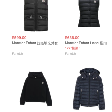
$599.00
$636.00
Moncler Enfant 拉链填充外套
Moncler Enfant Liane 搭扣马甲
12Yr捡漏！
Farfetch
Farfetch