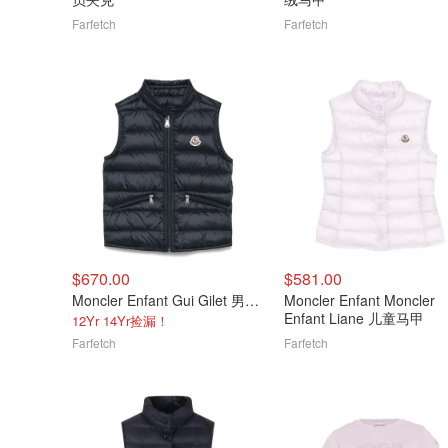
Farfetch
Farfetch
$670.00
$581.00
Moncler Enfant Gui Gilet 男士羽绒马甲
Moncler Enfant Moncler
Enfant Liane 儿童马甲
12Yr 14Yr捡漏！
Farfetch
Farfetch