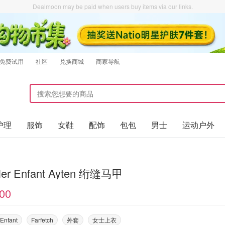
Dealmoon may be paid when users buy items via our links.
免费试用
社区
兑换商城
商家导航
护理
服饰
女鞋
配饰
包包
男士
运动户外
ler Enfant Ayten 绗缝马甲
00
Enfant
Farfetch
外套
女士上衣