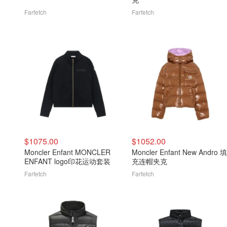
Farfetch
Farfetch
$1075.00
$1052.00
Moncler Enfant MONCLER
Moncler Enfant New Andro 填
ENFANT logo印花运动套装
充连帽夹克
Farfetch
Farfetch