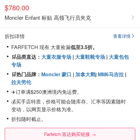
$780.00
Moncler Enfant 标贴 高领飞行员夹克
折扣详情
查看详情
FARFETCH 现有 大童捡漏
低至3.5折。
🛒品类直达：
大童衣服专场
|
大童鞋靴专场
|
大童包包
专场
🛒热门品牌：
Moncler 蒙口
|
加拿大鹅
|
MM6马吉拉
|
拉夫劳伦
✈️订单满$250澳洲境内免运费。
💰买手店特质，价格可能会随库存、汇率等因素随时
变动，以网页显示价格为准。
折扣随时截止。
Farfetch 直达购买链接 →