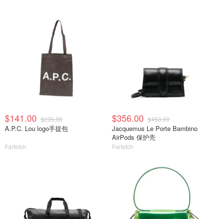
$141.00
$356.00
$235.00
$450.00
A.P.C. Lou logo手提包
Jacquemus Le Porte Bambino
AirPods 保护壳
Farfetch
Farfetch