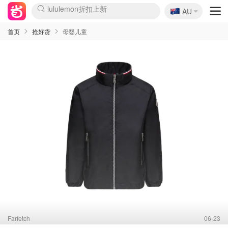
🇦🇺
Sasa美妆护肤3.5折
AU
lululemon折扣上新
SSENSE年中3折
FreshBeauty好价汇总
Cettire降价+叠9折
Farfetch折上8折
WWS Coles超市实拍
viagogo二手票捡漏
Myer清仓1折起
The Outnet奢牌1折起
David Jones 3折起
Flannels大牌1折
Perfumes Club护肤1折
AMIRO返校季6.2折
Oweek抽奖送Airpods
Amazon折扣汇总
eToro入金$200送$50
Amazon数码好物
ICONIC本周7.5折
ThedoubleF高奢地板价
Moose Knuckles 6折
丝芙兰5折起
EUFY官网3.7折起
Selenichast首饰2折
Trip机票酒店促销
YSL送5件彩妆礼
Amazon家居好物
BIGBANG巡演开票
David Jones时尚3折
Amazon美妆护肤
雅漾大喷$8
过敏原检测盒$33
伊索独家赠50ml沐浴露
科颜氏清仓3折
SEALIFE海洋馆门票6折
丝塔芙大白罐$16
订阅Newsletter送香薰
Cult Beauty 6.8折
Harrods圣诞日历2.3折
LN-CC奢牌私促3折
d'Alba空姐喷雾$16
EVE LOM套装逆天2折
Bernardelli独家4折
Adore Beauty 6折起
CT圣诞日历
Mytheresa奢品2.7折
Luxury Escapes 9折
Currentbody美容仪9折
卡诗9折+赠4件礼
MOON Garden Live
ALLSAINTS美衣3折
Roborock扫地机3.7折
Tingo Life水杯$24
Valentino官网5折
CR洗发护发6.3折
首页
抢好货
母婴儿童
Farfetch
06-23