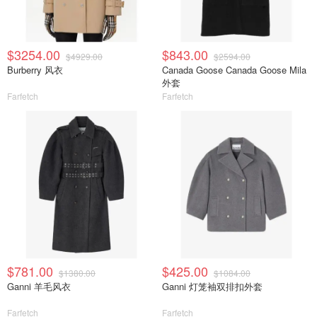
$3254.00
$843.00
$4929.00
$2594.00
Burberry 风衣
Canada Goose Canada Goose Mila
外套
Farfetch
Farfetch
$781.00
$425.00
$1380.00
$1084.00
Ganni 羊毛风衣
Ganni 灯笼袖双排扣外套
Farfetch
Farfetch