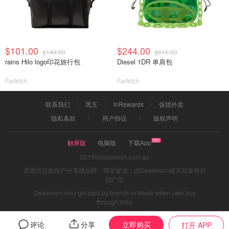
$101.00
$244.00
$149.00
$610.00
rains Hilo logo印花旅行包
Diesel 1DR 单肩包
Farfetch
Farfetch
联系我们
黑五
InRewards
饭团外卖
隐私条款
用户协议
版权声明
触屏版
电脑版
下载App
2019©dealmoon.com.au
页面信息由用户分享或品牌、商家提供，由Dealmoon核实后发布折
扣广告
Dealmoon may get paid by brands or deals when user buy
through links
立即购买
评论
分享
打开 APP