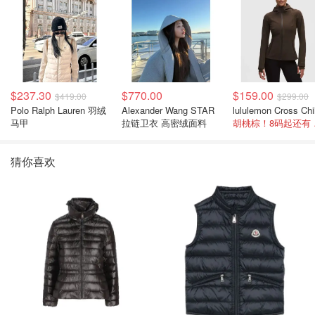
$237.30
$770.00
$159.00
$419.00
$299.00
Polo Ralph Lauren 羽绒
Alexander Wang STAR
马甲
拉链卫衣 高密绒面料
胡桃
猜你喜欢