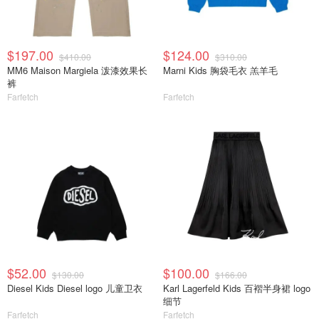
$197.00
$124.00
$410.00
$310.00
MM6 Maison Margiela 泼漆效果长
Marni Kids 胸袋毛衣 羔羊毛
裤
Farfetch
Farfetch
$52.00
$100.00
$130.00
$166.00
Diesel Kids Diesel logo 儿童卫衣
Karl Lagerfeld Kids 百褶半身裙 logo
细节
Farfetch
Farfetch