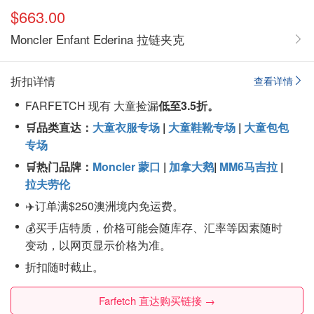
$663.00
Moncler Enfant Ederina 拉链夹克
折扣详情
查看详情
FARFETCH 现有 大童捡漏
低至3.5折。
🛒品类直达：
大童衣服专场
|
大童鞋靴专场
|
大童包包
专场
🛒热门品牌：
Moncler 蒙口
|
加拿大鹅
|
MM6马吉拉
|
拉夫劳伦
✈️订单满$250澳洲境内免运费。
💰买手店特质，价格可能会随库存、汇率等因素随时
变动，以网页显示价格为准。
折扣随时截止。
Farfetch 直达购买链接 →