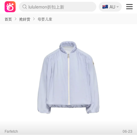
🇦🇺
Sasa美妆护肤3.5折
AU
SSENSE年中2.5折
FreshBeauty好价汇总
Cettire降价+叠9折
WWS Coles超市实拍
viagogo二手票捡漏
Myer超级周末
The Outnet奢牌1折起
David Jones 3折起
Flannels大牌1折
Perfumes Club护肤1折
AMIRO面罩$251
Amazon折扣汇总
eToro入金$200送$50
Amazon数码好物
ICONIC本周7.5折
ThedoubleF高奢地板价
Moose Knuckles 6折
丝芙兰5折起
EUFY摄像头$98
Selenichast首饰2折
Trip机票酒店促销
YSL送5件彩妆礼
Amazon家居好物
Amazon美妆护肤
雅漾大喷$8
过敏原检测盒$33
伊索独家赠50ml沐浴露
科颜氏高保湿面霜$29
SEALIFE海洋馆门票6折
丝塔芙大白罐$16
订阅Newsletter送香薰
Cult Beauty 6.8折
Harrods圣诞日历$525
LN-CC奢牌私促3折
d'Alba空姐喷雾$16
EVE LOM套装£56
Bernardelli独家4折
Adore Beauty 6折起
CT圣诞日历
Mytheresa奢品2.7折
Luxury Escapes 9折
Currentbody美容仪$881
MOON Garden Live
Roborock扫地机$649
Tingo Life水杯$24
Valentino官网5折
CR洗护套装$23
修丽可4件套$159
Myer彩妆2件7折
GANNI官网4.5折
Stylevana韩妆4折
Tessabit高奢8.5折
OGX洗发水$11
Amazon阿德莱德次日达
卡诗8.5折+赠礼
Philips Hue灯具8折
首页
抢好货
母婴儿童
Farfetch
06-23