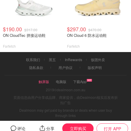
$190.00
$297.00
$317.00
$470.00
ON CloudTec 拼接运动鞋
ON Cloud 6 防水运动鞋
Farfetch
Farfetch
联系我们
黑五
InRewards
饭团外卖
隐私条款
用户协议
版权声明
触屏版
电脑版
下载App
2019©dealmoon.com.au
页面信息由用户分享或品牌、商家提供，由Dealmoon核实后发布折
扣广告
Dealmoon may get paid by brands or deals when user buy
through links
立即购买
评论
分享
打开 APP