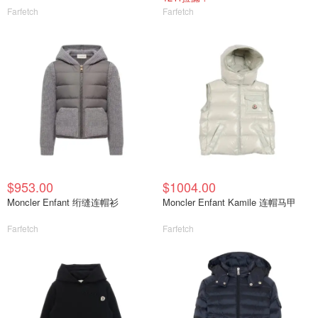
Farfetch
Farfetch
$953.00
$1004.00
Moncler Enfant 绗缝连帽衫
Moncler Enfant Kamile 连帽马甲
Farfetch
Farfetch