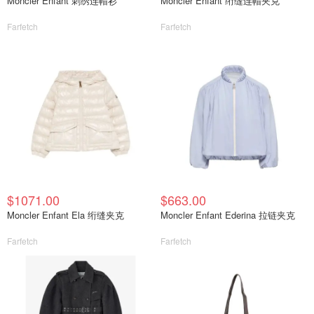
Moncler Enfant 刺绣连帽衫
Moncler Enfant 绗缝连帽夹克
Farfetch
Farfetch
$1071.00
$663.00
Moncler Enfant Ela 绗缝夹克
Moncler Enfant Ederina 拉链夹克
Farfetch
Farfetch