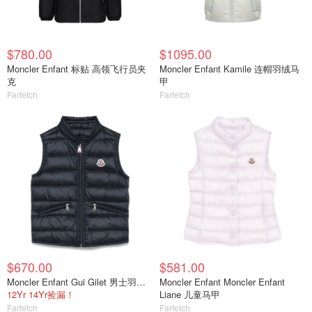
$780.00
$1095.00
Moncler Enfant 标贴 高领飞行员夹
Moncler Enfant Kamile 连帽羽绒马
克
甲
Farfetch
Farfetch
$670.00
$581.00
Moncler Enfant Gui Gilet 男士羽绒马甲
Moncler Enfant Moncler Enfant
12Yr 14Yr捡漏！
Liane 儿童马甲
Farfetch
Farfetch