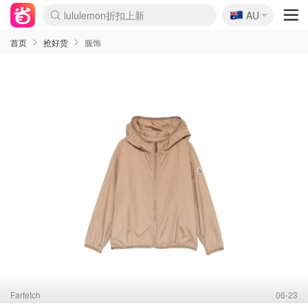
🇦🇺
lululemon折扣上新
AU
Sasa美妆护肤3.5折
SSENSE年中3折
FreshBeauty好价汇总
Cettire降价+叠9折
Farfetch折上8折
WWS Coles超市实拍
viagogo二手票捡漏
Myer清仓1折起
The Outnet奢牌1折起
David Jones 3折起
Flannels大牌1折
Perfumes Club护肤1折
AMIRO返校季6.2折
Oweek抽奖送Airpods
Amazon折扣汇总
eToro入金$200送$50
Amazon数码好物
ICONIC本周7.5折
ThedoubleF高奢地板价
Moose Knuckles 6折
丝芙兰5折起
EUFY官网3.7折起
Selenichast首饰2折
Trip机票酒店促销
YSL送5件彩妆礼
Amazon家居好物
BIGBANG巡演开票
David Jones时尚3折
Amazon美妆护肤
雅漾大喷$8
过敏原检测盒$33
伊索独家赠50ml沐浴露
科颜氏清仓3折
SEALIFE海洋馆门票6折
丝塔芙大白罐$16
订阅Newsletter送香薰
Cult Beauty 6.8折
Harrods圣诞日历2.3折
LN-CC奢牌私促3折
d'Alba空姐喷雾$16
EVE LOM套装逆天2折
Bernardelli独家4折
Adore Beauty 6折起
CT圣诞日历
Mytheresa奢品2.7折
Luxury Escapes 9折
Currentbody美容仪9折
MOON Garden Live
ALLSAINTS美衣3折
Roborock扫地机3.7折
Tingo Life水杯$24
Valentino官网5折
CR洗发护发6.3折
首页
抢好货
服饰
Farfetch
06-23