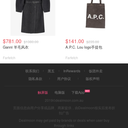
$781.00
$141.00
$1380.00
$235.00
Ganni 羊毛风衣
A.P.C. Lou logo手提包
Farfetch
Farfetch
联系我们
黑五
InRewards
饭团外卖
隐私条款
用户协议
版权声明
触屏版
电脑版
下载App
2019©dealmoon.com.au
页面信息由用户分享或品牌、商家提供，由Dealmoon核实后发布折
扣广告
Dealmoon may get paid by brands or deals when user buy
through links