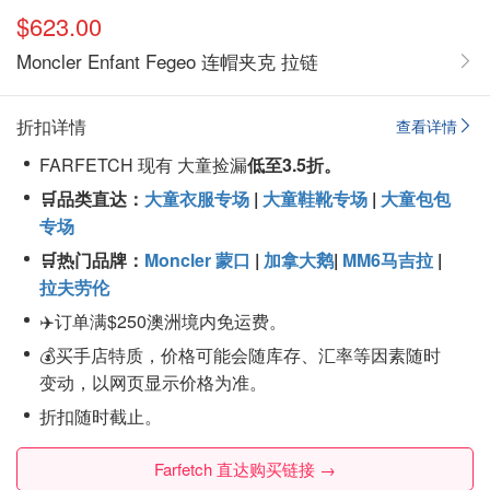
$623.00
Moncler Enfant Fegeo 连帽夹克 拉链
折扣详情
查看详情
FARFETCH 现有 大童捡漏
低至3.5折。
🛒品类直达：
大童衣服专场
|
大童鞋靴专场
|
大童包包
专场
🛒热门品牌：
Moncler 蒙口
|
加拿大鹅
|
MM6马吉拉
|
拉夫劳伦
✈️订单满$250澳洲境内免运费。
💰买手店特质，价格可能会随库存、汇率等因素随时
变动，以网页显示价格为准。
折扣随时截止。
Farfetch 直达购买链接 →