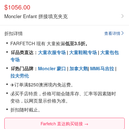
$1056.00
Moncler Enfant 拼接填充夹克
折扣详情
查看详情
FARFETCH 现有 大童捡漏
低至3.5折。
🛒品类直达：
大童衣服专场
|
大童鞋靴专场
|
大童包包
专场
🛒热门品牌：
Moncler 蒙口
|
加拿大鹅
|
MM6马吉拉
|
拉夫劳伦
✈️订单满$250澳洲境内免运费。
💰买手店特质，价格可能会随库存、汇率等因素随时
变动，以网页显示价格为准。
折扣随时截止。
Farfetch 直达购买链接 →