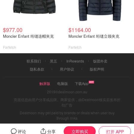
$977.00
$1164.00
Moncler Enfant 绗缝连帽夹克
Moncler Enfant 绗缝立领夹克
Farfetch
Farfetch
联系我们
黑五
InRewards
饭团外卖
隐私条款
用户协议
版权声明
触屏版
电脑版
下载App
2019©dealmoon.com.au
页面信息由用户分享或品牌、商家提供，由Dealmoon核实后发布折
扣广告
Dealmoon may get paid by brands or deals when user buy
through links
立即购买
评论
分享
打开 APP