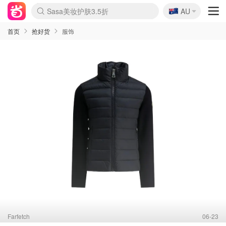
🇦🇺
Sasa美妆护肤3.5折
AU
lululemon折扣上新
SSENSE年中2.5折
FreshBeauty好价汇总
Cettire降价+叠9折
WWS Coles超市实拍
viagogo二手票捡漏
Myer超级周末
The Outnet奢牌1折起
David Jones 3折起
Flannels大牌1折
Perfumes Club护肤1折
AMIRO面罩$251
Amazon折扣汇总
eToro入金$200送$50
Amazon数码好物
ICONIC本周7.5折
ThedoubleF高奢地板价
Moose Knuckles 6折
丝芙兰5折起
EUFY摄像头$98
Selenichast首饰2折
Trip机票酒店促销
YSL送5件彩妆礼
Amazon家居好物
Amazon美妆护肤
雅漾大喷$8
过敏原检测盒$33
伊索独家赠50ml沐浴露
科颜氏高保湿面霜$29
SEALIFE海洋馆门票6折
丝塔芙大白罐$16
订阅Newsletter送香薰
Cult Beauty 6.8折
Harrods圣诞日历$525
LN-CC奢牌私促3折
d'Alba空姐喷雾$16
EVE LOM套装£56
Bernardelli独家4折
Adore Beauty 6折起
CT圣诞日历
Mytheresa奢品2.7折
Luxury Escapes 9折
Currentbody美容仪$881
MOON Garden Live
Roborock扫地机$649
Tingo Life水杯$24
Valentino官网5折
CR洗护套装$23
修丽可4件套$159
Myer彩妆2件7折
GANNI官网4.5折
Stylevana韩妆4折
Tessabit高奢8.5折
OGX洗发水$11
Amazon阿德莱德次日达
卡诗8.5折+赠礼
Philips Hue灯具8折
首页
抢好货
服饰
Farfetch
06-23