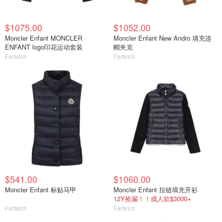
$1075.00
$1052.00
Moncler Enfant MONCLER
Moncler Enfant New Andro 填充连
ENFANT logo印花运动套装
帽夹克
Farfetch
Farfetch
$541.00
$1060.00
Moncler Enfant 标贴马甲
Moncler Enfant 拉链填充开衫
12Y捡漏！！成人款$3000+
Farfetch
Farfetch