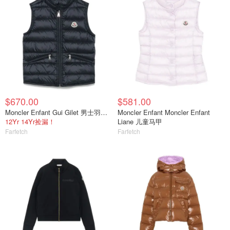
$670.00
$581.00
Moncler Enfant Gui Gilet 男士羽绒马甲
Moncler Enfant Moncler Enfant
12Yr 14Yr捡漏！
Liane 儿童马甲
Farfetch
Farfetch