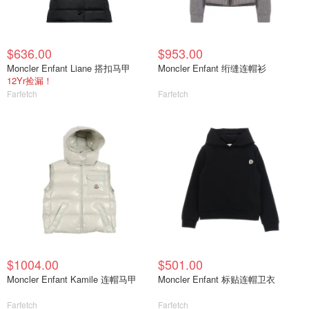
$636.00
$953.00
Moncler Enfant Liane 搭扣马甲
Moncler Enfant 绗缝连帽衫
12Yr捡漏！
Farfetch
Farfetch
$1004.00
$501.00
Moncler Enfant Kamile 连帽马甲
Moncler Enfant 标贴连帽卫衣
Farfetch
Farfetch