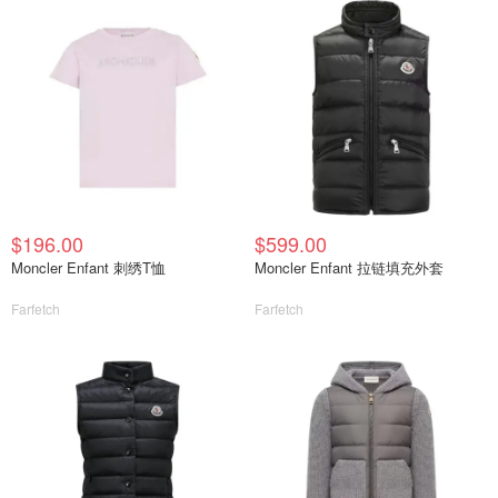
$196.00
$599.00
Moncler Enfant 刺绣T恤
Moncler Enfant 拉链填充外套
Farfetch
Farfetch