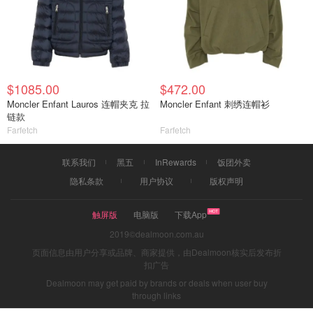
$1085.00
$472.00
Moncler Enfant Lauros 连帽夹克 拉
Moncler Enfant 刺绣连帽衫
链款
Farfetch
Farfetch
联系我们
黑五
InRewards
饭团外卖
隐私条款
用户协议
版权声明
触屏版
电脑版
下载App
2019©dealmoon.com.au
页面信息由用户分享或品牌、商家提供，由Dealmoon核实后发布折
扣广告
Dealmoon may get paid by brands or deals when user buy
through links