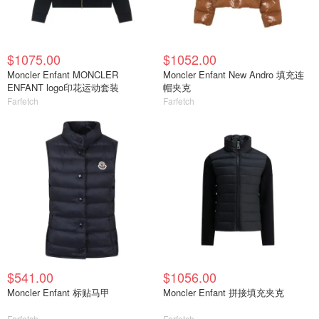
$1075.00
$1052.00
Moncler Enfant MONCLER
Moncler Enfant New Andro 填充连
ENFANT logo印花运动套装
帽夹克
Farfetch
Farfetch
$541.00
$1056.00
Moncler Enfant 标贴马甲
Moncler Enfant 拼接填充夹克
Farfetch
Farfetch