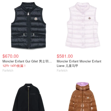
$670.00
$581.00
Moncler Enfant Gui Gilet 男士羽绒马甲
Moncler Enfant Moncler Enfant
12Yr 14Yr捡漏！
Liane 儿童马甲
Farfetch
Farfetch