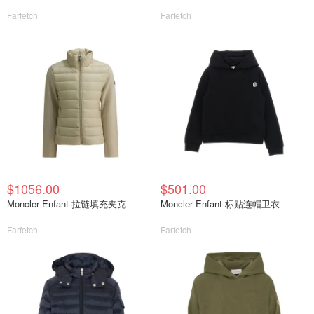
Farfetch
Farfetch
$1056.00
$501.00
Moncler Enfant 拉链填充夹克
Moncler Enfant 标贴连帽卫衣
Farfetch
Farfetch