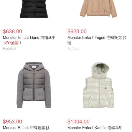
$636.00
$623.00
Moncler Enfant Liane 搭扣马甲
Moncler Enfant Fegeo 连帽夹克 拉
12Yr捡漏！
链
Farfetch
Farfetch
$953.00
$1004.00
Moncler Enfant 绗缝连帽衫
Moncler Enfant Kamile 连帽马甲