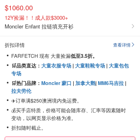
$1060.00
12Y捡漏！！成人款$3000+
Moncler Enfant 拉链填充开衫
折扣详情
查看详情
FARFETCH 现有 大童捡漏
低至3.5折。
🛒品类直达：
大童衣服专场
|
大童鞋靴专场
|
大童包包
专场
🛒热门品牌：
Moncler 蒙口
|
加拿大鹅
|
MM6马吉拉
|
拉夫劳伦
✈️订单满$250澳洲境内免运费。
💰买手店特质，价格可能会随库存、汇率等因素随时
变动，以网页显示价格为准。
折扣随时截止。