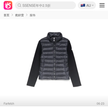
🇦🇺
SSENSE年中2.5折
AU
lululemon折扣上新
Sasa美妆护肤3.5折
FreshBeauty好价汇总
Cettire降价+叠9折
WWS Coles超市实拍
viagogo二手票捡漏
Myer超级周末
The Outnet奢牌1折起
David Jones 3折起
Flannels大牌1折
Perfumes Club护肤1折
AMIRO面罩$251
Amazon折扣汇总
eToro入金$200送$50
Amazon数码好物
ICONIC本周7.5折
ThedoubleF高奢地板价
Moose Knuckles 6折
丝芙兰5折起
EUFY摄像头$98
Selenichast首饰2折
Trip机票酒店促销
YSL送5件彩妆礼
Amazon家居好物
Amazon美妆护肤
雅漾大喷$8
过敏原检测盒$33
伊索独家赠50ml沐浴露
科颜氏高保湿面霜$29
SEALIFE海洋馆门票6折
丝塔芙大白罐$16
订阅Newsletter送香薰
Cult Beauty 6.8折
Harrods圣诞日历$525
LN-CC奢牌私促3折
d'Alba空姐喷雾$16
EVE LOM套装£56
Bernardelli独家4折
Adore Beauty 6折起
CT圣诞日历
Mytheresa奢品2.7折
Luxury Escapes 9折
Currentbody美容仪$881
MOON Garden Live
Roborock扫地机$649
Tingo Life水杯$24
Valentino官网5折
CR洗护套装$23
修丽可4件套$159
Myer彩妆2件7折
GANNI官网4.5折
Stylevana韩妆4折
Tessabit高奢8.5折
OGX洗发水$11
Amazon阿德莱德次日达
卡诗8.5折+赠礼
Philips Hue灯具8折
首页
抢好货
服饰
Farfetch
06-23