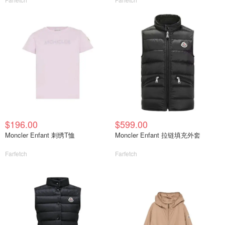
$196.00
$599.00
Moncler Enfant 刺绣T恤
Moncler Enfant 拉链填充外套
Farfetch
Farfetch